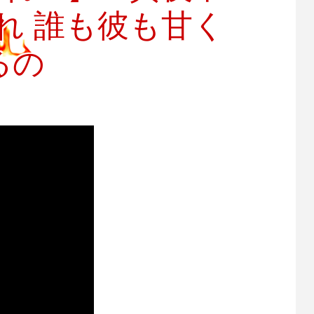
れ 誰も彼も甘く
るの