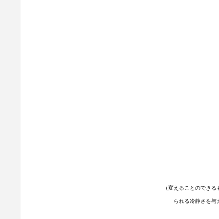
（変えることのできる
られる冷静さを与