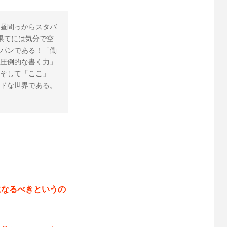
昼間っからスタバ
果てには気分で空
パンである！「働
圧倒的な書く力」
そして「ここ」
ドな世界である。 
になるべきというの