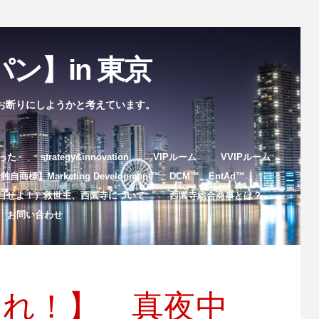
ン】in 東京
お断りにしようかと考えています。
まった
strategy&innovation
VIPルーム
VVIPルーム
自商標】Marketing Development™️、DCM™️、EntAd™️
目せよ！）救世主、西園寺について
西園寺総合商事とは？
お問い合わせ
？これ！】 真夜中