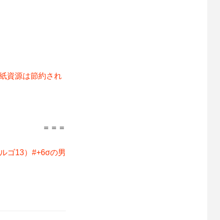
の紙資源は節約され
＝＝＝
ゴ13）#+6σの男