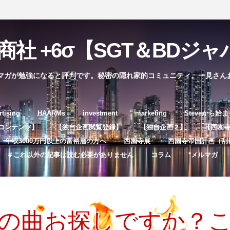
社 +6σ【SGT＆BDジャパ
マガが勉強になると評判です。秘密の隠れ家的コミュニティ。一見さん
コ
rtising
HAARMs
investment
marketing
Steveから始
ン
コンテンツ】
【独自企画閲覧登録】
【独自企画２】
【西園寺独
テ
年収3000万円以上の富裕層の方へ
西園寺展
西園寺帝国計画（刮
ン
＃これ以外の記事は読む必要がありません
コラム
*メルマガ
ツ
へ
ス
キ
b広告の曲お探しですか
ッ