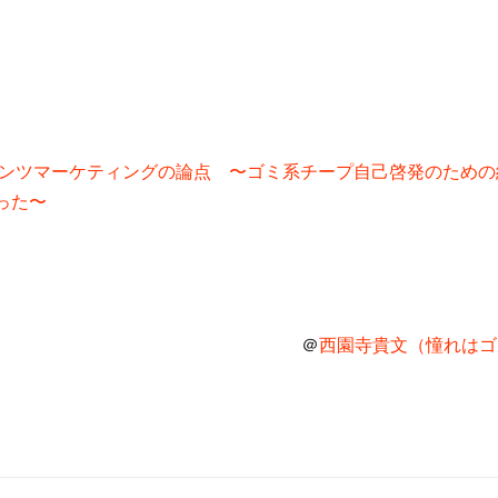
ンテンツマーケティングの論点 〜ゴミ系チープ自己啓発のため
った〜
＠
西園寺貴文（憧れはゴル