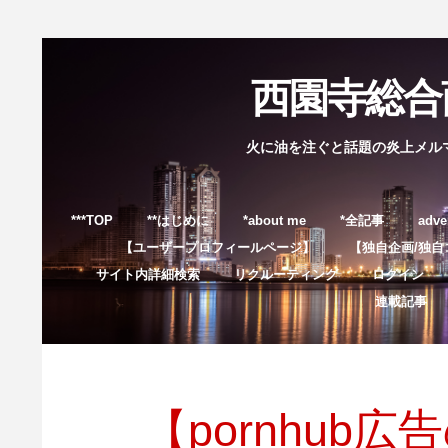
西園寺総合商
火に油を注ぐと話題の炎上メル
***TOP
**はじめに
*about me
*全記事
adve
【ユーザープロフィールページ】
【独自企画/独自
サイト内詳細検索
リクルーティング
ログイン
連載記事
【pornhu