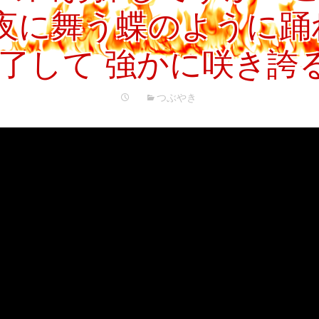
プ
夜に舞う蝶のように踊
了して 強かに咲き誇
つぶやき