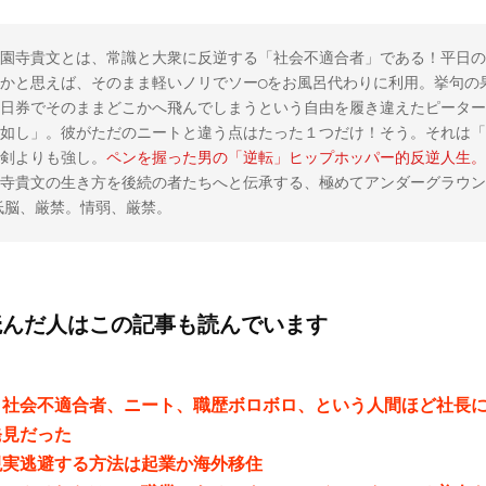
園寺貴文とは、常識と大衆に反逆する「社会不適合者」である！平日の
かと思えば、そのまま軽いノリでソー◯をお風呂代わりに利用。挙句の
日券でそのままどこかへ飛んでしまうという自由を履き違えたピーター
如し」。彼がただのニートと違う点はたった１つだけ！そう。それは「
剣よりも強し。
ペンを握った男の「逆転」ヒップホッパー的反逆人生。
寺貴文の生き方を後続の者たちへと伝承する、極めてアンダーグラウン
。低脳、厳禁。情弱、厳禁。
読んだ人はこの記事も読んでいます
、社会不適合者、ニート、職歴ボロボロ、という人間ほど社長
発見だった
現実逃避する方法は起業か海外移住