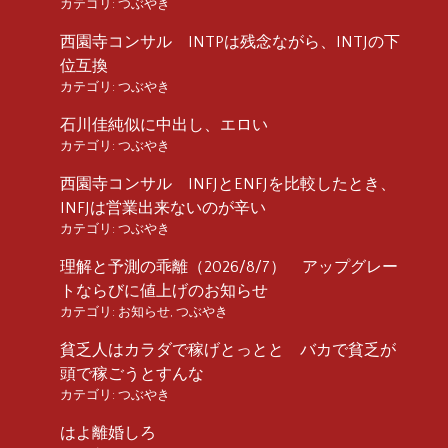
カテゴリ:
つぶやき
西園寺コンサル INTPは残念ながら、INTJの下
位互換
カテゴリ:
つぶやき
石川佳純似に中出し、エロい
カテゴリ:
つぶやき
西園寺コンサル INFJとENFJを比較したとき、
INFJは営業出来ないのが辛い
カテゴリ:
つぶやき
理解と予測の乖離（2026/8/7） アップグレー
トならびに値上げのお知らせ
カテゴリ:
お知らせ
,
つぶやき
貧乏人はカラダで稼げとっとと バカで貧乏が
頭で稼ごうとすんな
カテゴリ:
つぶやき
はよ離婚しろ