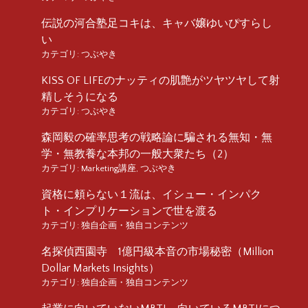
伝説の河合塾足コキは、キャバ嬢ゆいぴすらし
い
カテゴリ:
つぶやき
KISS OF LIFEのナッティの肌艶がツヤツヤして射
精しそうになる
カテゴリ:
つぶやき
森岡毅の確率思考の戦略論に騙される無知・無
学・無教養な本邦の一般大衆たち（2）
カテゴリ:
Marketing講座
,
つぶやき
資格に頼らない１流は、イシュー・インパク
ト・インプリケーションで世を渡る
カテゴリ:
独自企画・独自コンテンツ
名探偵西園寺 1億円級本音の市場秘密（Million
Dollar Markets Insights）
カテゴリ:
独自企画・独自コンテンツ