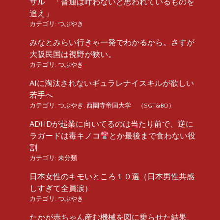
サル 「普通は叶わないと思われているものを
追え」
カテゴリ:
つぶやき
みなとみらい行きゃ一発でわかるから。さすが
大阪民国は視野が狭い。
カテゴリ:
つぶやき
AIに淘汰されないギュラレナイスキルが欲しい
若手へ
カテゴリ:
つぶやき
,
西園寺帝国大学 （SGT&BD）
ADHDが起業に向いてるのは当たり前で、逆に
ラガードは毒キノコ
とか最後まで食わない役
割
カテゴリ:
未分類
日本女性のキモいところ１０選（日本男性共感
しすぎて全員涙）
カテゴリ:
つぶやき
たかが赤ちゃん産む機械を図に乗らせた結果、