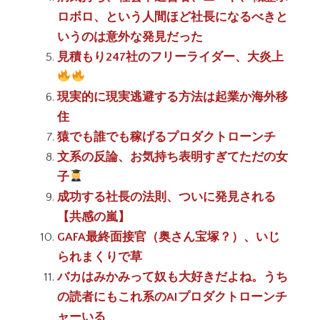
ロボロ、という人間ほど社長になるべきと
いうのは意外な発見だった
見積もり247社のフリーライダー、大炎上
現実的に現実逃避する方法は起業か海外移
住
猿でも誰でも稼げるプロダクトローンチ
文系の反論、お気持ち表明すぎてただの女
子
成功する社長の法則、ついに発見される
【共感の嵐】
GAFA最終面接官（奥さん宝塚？）、いじ
られまくりで草
バカはみかみって奴も大好きだよね。うち
の読者にもこれ系のAIプロダクトローンチ
ャーいる