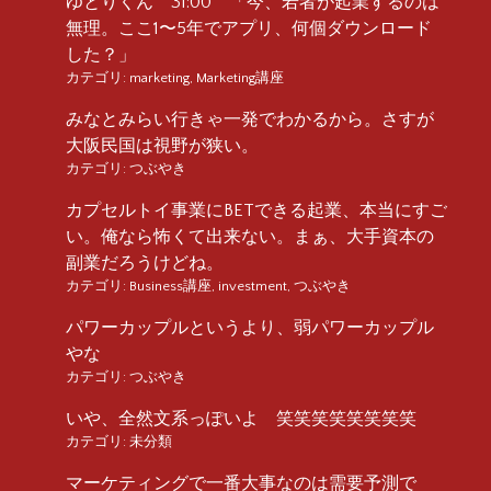
ゆとりくん 31:00 「今、若者が起業するのは
無理。ここ1〜5年でアプリ、何個ダウンロード
した？」
カテゴリ:
marketing
,
Marketing講座
みなとみらい行きゃ一発でわかるから。さすが
大阪民国は視野が狭い。
カテゴリ:
つぶやき
カプセルトイ事業にBETできる起業、本当にすご
い。俺なら怖くて出来ない。まぁ、大手資本の
副業だろうけどね。
カテゴリ:
Business講座
,
investment
,
つぶやき
パワーカップルというより、弱パワーカップル
やな
カテゴリ:
つぶやき
いや、全然文系っぽいよ 笑笑笑笑笑笑笑笑
カテゴリ:
未分類
マーケティングで一番大事なのは需要予測で