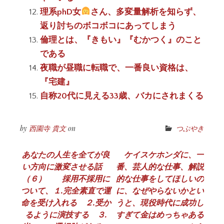
理系phD女
さん、多変量解析を知らず、
返り討ちのボコボコにあってしまう
倫理とは、『きもい』『むかつく』のこと
である
夜職が昼職に転職で、一番良い資格は、
『宅建』
自称20代に見える33歳、バカにされまくる
by
西園寺 貴文
on
つぶやき
投
あなたの人生を全てが良
ケイスケホンダに、一
い方向に激変させる話
番、芸人的な仕事、解説
稿
（６） 採用不採用に
的な仕事をしてほしいの
ナ
ついて、１.完全素直で運
に、なぜやらないかとい
命を受け入れる ２.受か
うと、現役時代に成功し
ビ
るように演技する ３.
すぎて金はめっちゃある