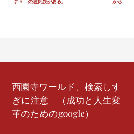
ゲ
半々 の選択肢がある。
から
ー
シ
ョ
ン
西園寺ワールド、検索しす
ぎに注意 （成功と人生変
革のためのgoogle）