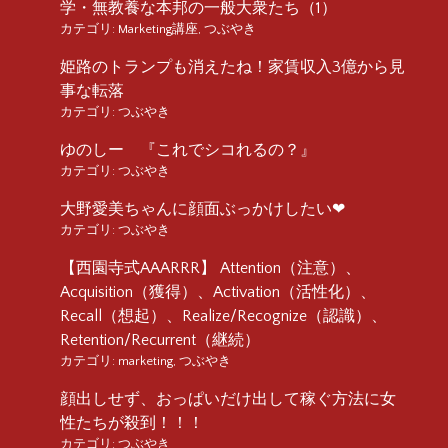
学・無教養な本邦の一般大衆たち（1）
カテゴリ:
Marketing講座
,
つぶやき
姫路のトランプも消えたね！家賃収入3億から見
事な転落
カテゴリ:
つぶやき
ゆのしー 『これでシコれるの？』
カテゴリ:
つぶやき
大野愛美ちゃんに顔面ぶっかけしたい❤︎
カテゴリ:
つぶやき
【西園寺式AAARRR】 Attention（注意）、
Acquisition（獲得）、Activation（活性化）、
Recall（想起）、Realize/Recognize（認識）、
Retention/Recurrent（継続）
カテゴリ:
marketing
,
つぶやき
顔出しせず、おっぱいだけ出して稼ぐ方法に女
性たちが殺到！！！
カテゴリ:
つぶやき