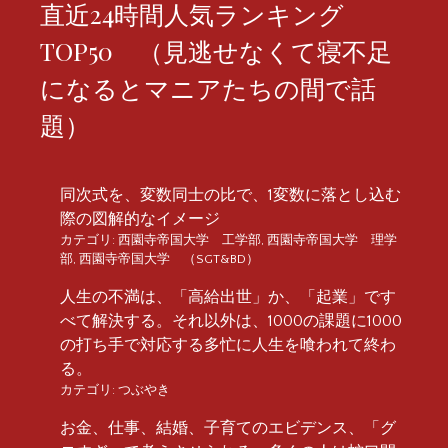
直近24時間人気ランキング
TOP50 （見逃せなくて寝不足
になるとマニアたちの間で話
題）
同次式を、変数同士の比で、1変数に落とし込む
際の図解的なイメージ
カテゴリ:
西園寺帝国大学 工学部
,
西園寺帝国大学 理学
部
,
西園寺帝国大学 （SGT&BD）
人生の不満は、「高給出世」か、「起業」です
べて解決する。それ以外は、1000の課題に1000
の打ち手で対応する多忙に人生を喰われて終わ
る。
カテゴリ:
つぶやき
お金、仕事、結婚、子育てのエビデンス、「グ