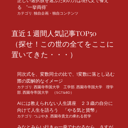
正しい選択肢を選ぶための力は現代文で養え
る “一挙両得”
カテゴリ:
独自企画・独自コンテンツ
直近１週間人気記事TOP50
（探せ！この世の全てをここに
置いてきた・・・）
同次式を、変数同士の比で、1変数に落とし込む
際の図解的なイメージ
カテゴリ:
西園寺帝国大学 工学部
,
西園寺帝国大学 理学
部
,
西園寺帝国大学 （SGT&BD）
AIには教えられない人生講座 ２３歳の自分に
向けて人生を語ろう 「やる気と貨幣」
カテゴリ:
つぶやき
,
西園寺貴文の痺れる哲学
みなとみらい行きゃ一発でわかるから。さすが