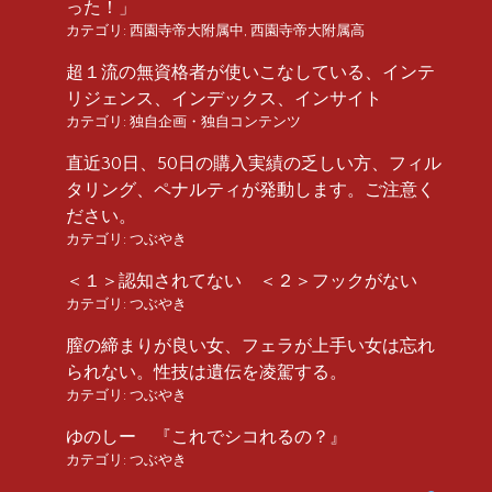
った！」
カテゴリ:
西園寺帝大附属中
,
西園寺帝大附属高
超１流の無資格者が使いこなしている、インテ
リジェンス、インデックス、インサイト
カテゴリ:
独自企画・独自コンテンツ
直近30日、50日の購入実績の乏しい方、フィル
タリング、ペナルティが発動します。ご注意く
ださい。
カテゴリ:
つぶやき
＜１＞認知されてない ＜２＞フックがない
カテゴリ:
つぶやき
膣の締まりが良い女、フェラが上手い女は忘れ
られない。性技は遺伝を凌駕する。
カテゴリ:
つぶやき
ゆのしー 『これでシコれるの？』
カテゴリ:
つぶやき