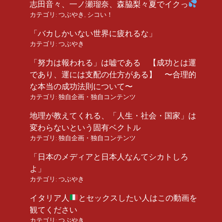
志田音々、一ノ瀬瑠奈、森脇梨々夏でイクっ
カテゴリ:
つぶやき
,
シコい！
「バカしかいない世界に疲れるな」
カテゴリ:
つぶやき
「努力は報われる」は嘘である 【成功とは運
であり、運には支配の仕方がある】 〜合理的
な本当の成功法則について〜
カテゴリ:
独自企画・独自コンテンツ
地理が教えてくれる、「人生・社会・国家」は
変わらないという固有ベクトル
カテゴリ:
独自企画・独自コンテンツ
「日本のメディアと日本人なんてシカトしろ
よ」
カテゴリ:
つぶやき
イタリア人
とセックスしたい人はこの動画を
観てください
カテゴリ:
つぶやき