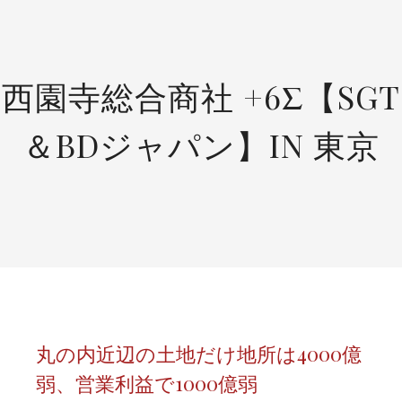
SKIP
TO
CONTENT
西園寺総合商社 +6Σ【SGT
＆BDジャパン】IN 東京
丸の内近辺の土地だけ地所は4000億
弱、営業利益で1000億弱