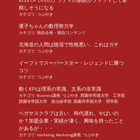
KISS OF LIFEのナッティの肌艶がツヤツヤして射
精しそうになる
カテゴリ:
つぶやき
運子ちゃんの数理努力学
カテゴリ:
独自企画・独自コンテンツ
北海道の人間は陰湿で性格悪い、これはガチ
カテゴリ:
つぶやき
イーフトでスーパースター・レジェンドに勝つ
コツ
カテゴリ:
つぶやき
動くKPIは理系の常識、文系の非常識
カテゴリ:
Business講座
,
つぶやき
,
西園寺帝国大学 工学部
,
西園寺帝国大学 政法経学部
,
西園寺帝国大学 理学部
ペガサスクラブは古い、時代遅れ、やばいの
か？加盟企業・実績が凄く、興味を持ったこと
があるが・・・
カテゴリ:
marketing
,
Marketing講座
,
つぶやき