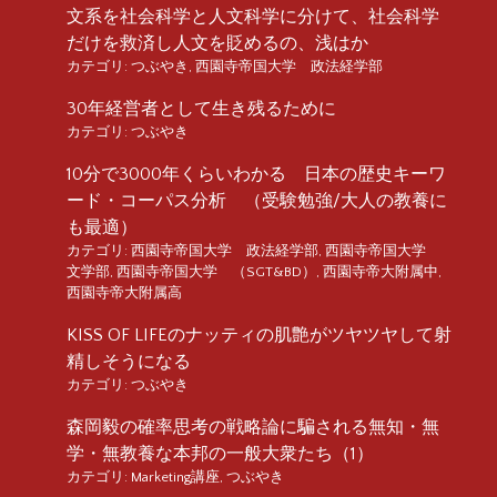
文系を社会科学と人文科学に分けて、社会科学
だけを救済し人文を貶めるの、浅はか
カテゴリ:
つぶやき
,
西園寺帝国大学 政法経学部
30年経営者として生き残るために
カテゴリ:
つぶやき
10分で3000年くらいわかる 日本の歴史キーワ
ード・コーパス分析 （受験勉強/大人の教養に
も最適）
カテゴリ:
西園寺帝国大学 政法経学部
,
西園寺帝国大学
文学部
,
西園寺帝国大学 （SGT&BD）
,
西園寺帝大附属中
,
西園寺帝大附属高
KISS OF LIFEのナッティの肌艶がツヤツヤして射
精しそうになる
カテゴリ:
つぶやき
森岡毅の確率思考の戦略論に騙される無知・無
学・無教養な本邦の一般大衆たち（1）
カテゴリ:
Marketing講座
,
つぶやき