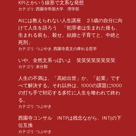
KPIとかいう線形で文系な発想
カテゴリ:
西園寺帝国大学 理学部
AIには教えられない人生講座 ２5歳の自分に向
けて人生を語ろう 「犯罪者は生まれた後も、
生まれる前も、殺せ。結婚と子育てと、中絶と
死刑」
カテゴリ:
つぶやき
,
西園寺貴文の痺れる哲学
いや、全然文系っぽいよ 笑笑笑笑笑笑笑笑
カテゴリ:
未分類
人生の不満は、「高給出世」か、「起業」です
べて解決する。それ以外は、1000の課題に1000
の打ち手で対応する多忙に人生を喰われて終わ
る。
カテゴリ:
つぶやき
西園寺コンサル INTPは残念ながら、INTJの下
位互換
カテゴリ:
つぶやき