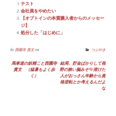
テスト
会社員をやめたい
【オプトインの本質購入者からのメッセー
ジ】
処分した「はじめに」
by
西園寺 貴文
on
つぶやき
投
馬車道の妖精こと西園寺
結局、貯金ばかりして視
貴文 （猛暑もよく歩
野の狭い脳みそ
溶けた
稿
く）
人がおっさん年齢から資
ナ
格逆転とか考えるんだよ
な
ビ
ゲ
ー