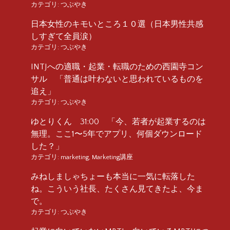
カテゴリ:
つぶやき
日本女性のキモいところ１０選（日本男性共感
しすぎて全員涙）
カテゴリ:
つぶやき
INTJへの適職・起業・転職のための西園寺コン
サル 「普通は叶わないと思われているものを
追え」
カテゴリ:
つぶやき
ゆとりくん 31:00 「今、若者が起業するのは
無理。ここ1〜5年でアプリ、何個ダウンロード
した？」
カテゴリ:
marketing
,
Marketing講座
みねしましゃちょーも本当に一気に転落した
ね。こういう社長、たくさん見てきたよ、今ま
で。
カテゴリ:
つぶやき