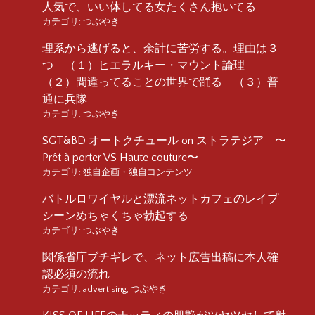
人気で、いい体してる女たくさん抱いてる
カテゴリ:
つぶやき
理系から逃げると、余計に苦労する。理由は３
つ （１）ヒエラルキー・マウント論理
（２）間違ってることの世界で踊る （３）普
通に兵隊
カテゴリ:
つぶやき
SGT&BD オートクチュール on ストラテジア 〜
Prêt à porter VS Haute couture〜
カテゴリ:
独自企画・独自コンテンツ
バトルロワイヤルと漂流ネットカフェのレイプ
シーンめちゃくちゃ勃起する
カテゴリ:
つぶやき
関係省庁ブチギレで、ネット広告出稿に本人確
認必須の流れ
カテゴリ:
advertising
,
つぶやき