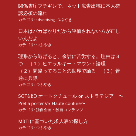
関係省庁ブチギレで、ネット広告出稿に本人確
認必須の流れ
カテゴリ:
advertising
,
つぶやき
日本はバカばかりだから評価されない方が正し
いんだよ
カテゴリ:
つぶやき
理系から逃げると、余計に苦労する。理由は３
つ （１）ヒエラルキー・マウント論理
（２）間違ってることの世界で踊る （３）普
通に兵隊
カテゴリ:
つぶやき
SGT&BD オートクチュール on ストラテジア 〜
Prêt à porter VS Haute couture〜
カテゴリ:
独自企画・独自コンテンツ
MBTIに基づいた求人表の探し方
カテゴリ:
つぶやき