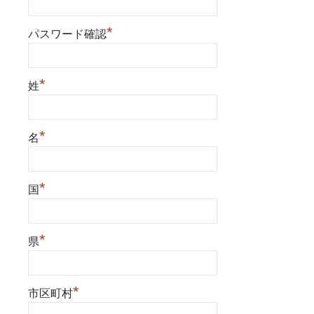
*
パスワード確認
*
姓
*
名
*
国
*
県
*
市区町村