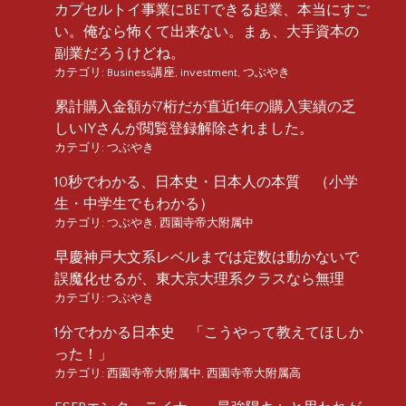
カプセルトイ事業にBETできる起業、本当にすご
い。俺なら怖くて出来ない。まぁ、大手資本の
副業だろうけどね。
カテゴリ:
Business講座
,
investment
,
つぶやき
累計購入金額が7桁だが直近1年の購入実績の乏
しいIYさんが閲覧登録解除されました。
カテゴリ:
つぶやき
10秒でわかる、日本史・日本人の本質 （小学
生・中学生でもわかる）
カテゴリ:
つぶやき
,
西園寺帝大附属中
早慶神戸大文系レベルまでは定数は動かないで
誤魔化せるが、東大京大理系クラスなら無理
カテゴリ:
つぶやき
1分でわかる日本史 「こうやって教えてほしか
った！」
カテゴリ:
西園寺帝大附属中
,
西園寺帝大附属高