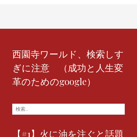
シ
ョ
ン
西園寺ワールド、検索しす
ぎに注意 （成功と人生変
革のためのgoogle）
検
索:
【#1】火に油を注ぐと話題