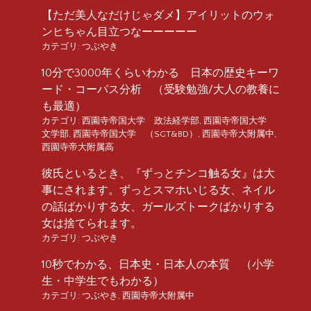
【ただ美人なだけじゃダメ】アイリットのウォ
ンヒちゃん目立つなーーーーー
カテゴリ:
つぶやき
10分で3000年くらいわかる 日本の歴史キーワ
ード・コーパス分析 （受験勉強/大人の教養に
も最適）
カテゴリ:
西園寺帝国大学 政法経学部
,
西園寺帝国大学
文学部
,
西園寺帝国大学 （SGT&BD）
,
西園寺帝大附属中
,
西園寺帝大附属高
彼氏といるとき、『ずっとチンコ触る女』は大
事にされます。ずっとスマホいじる女、ネイル
の話ばかりする女、ガールズトークばかりする
女は捨てられます。
カテゴリ:
つぶやき
10秒でわかる、日本史・日本人の本質 （小学
生・中学生でもわかる）
カテゴリ:
つぶやき
,
西園寺帝大附属中