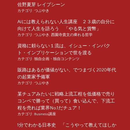
佐野夏芽 レイプシーン
カテゴリ:
つぶやき
AIには教えられない人生講座 ２３歳の自分に
向けて人生を語ろう 「やる気と貨幣」
カテゴリ:
つぶやき
,
西園寺貴文の痺れる哲学
資格に頼らない１流は、イシュー・インパク
ト・インプリケーションで世を渡る
カテゴリ:
独自企画・独自コンテンツ
販路はあるが価値がない、でつまづく2020年代
の起業家予備軍
カテゴリ:
つぶやき
某チュアみたいに戦略上流工程を低価格で売り
コンペで勝って（買って）食い込んで、下流工
程を売れば業界No.1だチュア！
カテゴリ:
Business講座
1分でわかる日本史 「こうやって教えてほしか