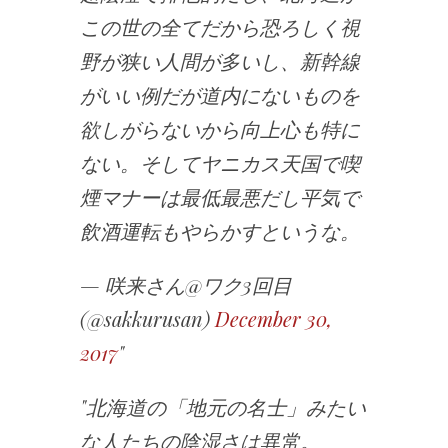
この世の全てだから恐ろしく視
野が狭い人間が多いし、新幹線
がいい例だが道内にないものを
欲しがらないから向上心も特に
ない。そしてヤニカス天国で喫
煙マナーは最低最悪だし平気で
飲酒運転もやらかすというな。
— 咲来さん@ワク3回目
(@sakkurusan)
December 30,
2017
北海道の「地元の名士」みたい
な人たちの陰湿さは異常。