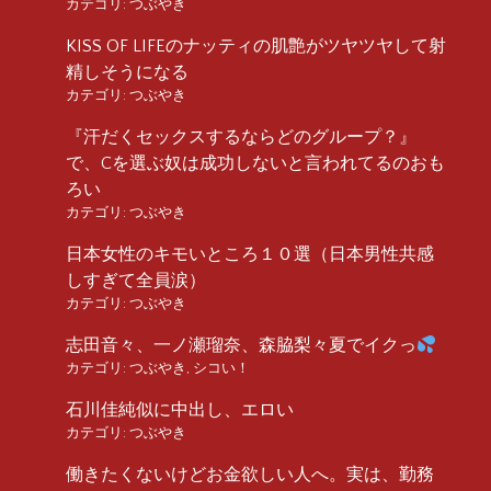
カテゴリ:
つぶやき
KISS OF LIFEのナッティの肌艶がツヤツヤして射
精しそうになる
カテゴリ:
つぶやき
『汗だくセックスするならどのグループ？』
で、Cを選ぶ奴は成功しないと言われてるのおも
ろい
カテゴリ:
つぶやき
日本女性のキモいところ１０選（日本男性共感
しすぎて全員涙）
カテゴリ:
つぶやき
志田音々、一ノ瀬瑠奈、森脇梨々夏でイクっ
カテゴリ:
つぶやき
,
シコい！
石川佳純似に中出し、エロい
カテゴリ:
つぶやき
働きたくないけどお金欲しい人へ。実は、勤務