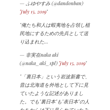
— ふゆやすみ (@dandonban)
July 15, 2019
俺たち和人は蝦夷地を占領し植
民地にするための先兵として送
り込まれた…
— 非実在naka aki
(@naka_aki_spl)
July 15, 2019
「裏日本」という岩波新書で、
昔は北海道を外地として下に見
ていたような記述がありまし
た。でも"裏日本"も"表日本"の人
たちからは下に見られていたみ