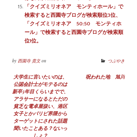
「クイズミリオネア モンティホール」で
検索すると西園寺ブログが検索順位3位、
「クイズミリオネア 50:50 モンティホ
ール」で検索すると西園寺ブログが検索順
位1位。
by
西園寺 貴文
on
つぶやき
投
大学生に言いたいのは、
呪われた地 旭川
公認会計士がモテるのは
稿
新卒3年目くらいまでで、
ナ
アラサーになるとただの
貧乏な電卓屋扱い、港区
ビ
女子とかパリピ界隈から
ゲ
ターゲットにされた話題
聞いたことある？ないっ
ー
しょ？