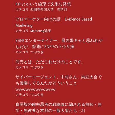
KPIとかいう線形で文系な発想
カテゴリ:
西園寺帝国大学 理学部
プロマーケター向けの話 Evidence Based
Marketing
カテゴリ:
Marketing講座
ESFPエンターテイナー、最強陽キャと思われが
ちだが、普通にENFPの下位互換
カテゴリ:
つぶやき
商売とは、ただこれだけのことです。
カテゴリ:
つぶやき
サイバーエージェント、中村さん、納豆大会で
も優勝してるんだがどういうこと
wwwwwwwwwwww
カテゴリ:
つぶやき
森岡毅の確率思考の戦略論に騙される無知・無
学・無教養な本邦の一般大衆たち（3）