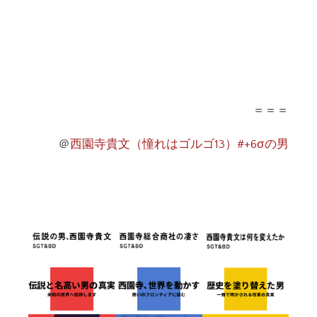
＝＝＝
＠
西園寺貴文（憧れはゴルゴ13）#+6σの男