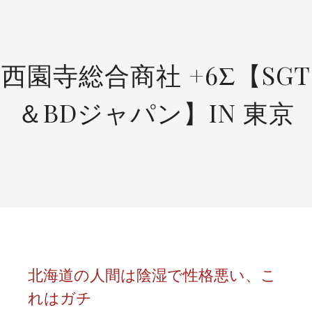
SKIP
TO
CONTENT
西園寺総合商社 +6Σ【SGT
＆BDジャパン】IN 東京
北海道の人間は陰湿で性格悪い、こ
れはガチ