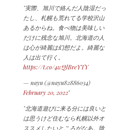
実際、旭川で絡んだ人陰湿だっ
たし、札幌も荒れてる学校沢山
あるからね。食べ物は美味しい
だけに残念な旭川。北海道の人
は心が綺麗は幻想だよ。綺麗な
人は出て行く。
https://t.co/4wQlBreYTY
— nayu (@nayu82886034)
February 20, 2022
北海道遊びに来る分には良いと
は思うけど住むなら札幌以外オ
ススメしたいところがなあ。陰