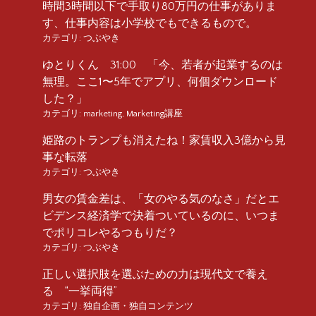
時間3時間以下で手取り80万円の仕事がありま
す、仕事内容は小学校でもできるもので。
カテゴリ:
つぶやき
ゆとりくん 31:00 「今、若者が起業するのは
無理。ここ1〜5年でアプリ、何個ダウンロード
した？」
カテゴリ:
marketing
,
Marketing講座
姫路のトランプも消えたね！家賃収入3億から見
事な転落
カテゴリ:
つぶやき
男女の賃金差は、「女のやる気のなさ」だとエ
ビデンス経済学で決着ついているのに、いつま
でポリコレやるつもりだ？
カテゴリ:
つぶやき
正しい選択肢を選ぶための力は現代文で養え
る “一挙両得”
カテゴリ:
独自企画・独自コンテンツ