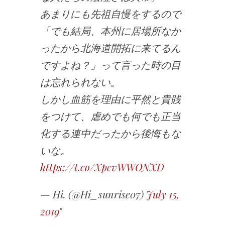
あまりにも先祖自慢をするので
「でも結局、本州に居場所なか
ったから北海道開拓に来てるん
ですよね？」って言った時の目
は忘れられない。
しかし血筋を理由に平然と貴賎
をつけて、虐めでも何でも正当
化する連中だったから後悔もな
いな。
https://t.co/XpcvWWONXD
— Hi. (@Hi_sunrise07)
July 15,
2019