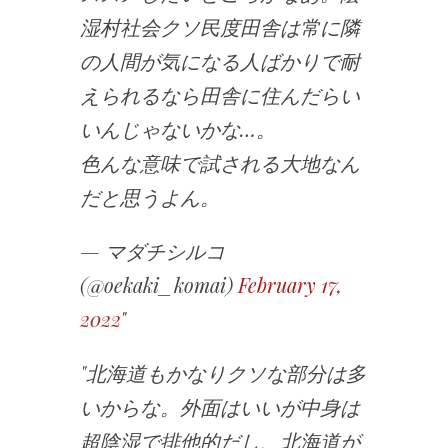
湿村社会クソ民度田舎は常に隣
の人間が気になる人ばかりで耐
えられるなら田舎に住んだらい
いんじゃないかな…。
色んな意味で試される大地なん
だと思うよん。
— マダチシルコ
(@oekaki_komai)
February 17,
2022
北海道もかなりクソな部分は多
いからな。外面はいいが中身は
超陰湿で排他的だし、北海道が