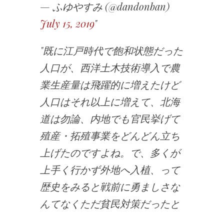
— ふゆやすみ (@dandonban)
July 15, 2019
既に江戸時代で飽和状態だった
人口が、西洋土木技術導入で農
業生産量は飛躍的に増えたけど
人口はそれ以上に増えて、北海
道は勿論、内地でも官民挙げて
殖産・拓殖事業をどんどん立ち
上げたのですよね。で、多くが
上手く行かず外地へ入植、って
歴史をみると戦前に勇ましさな
んてなくただ貧民対策だったと