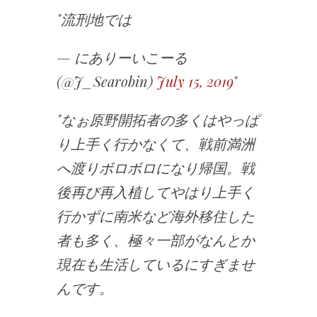
流刑地では
— にありーいこーる
(@J_Searobin)
July 15, 2019
なぉ原野開拓者の多くはやっぱ
り上手く行かなくて、戦前満洲
へ渡りボロボロになり帰国。戦
後再び再入植してやはり上手く
行かずに南米など海外移住した
者も多く、極々一部がなんとか
現在も生活しているにすぎませ
んです。