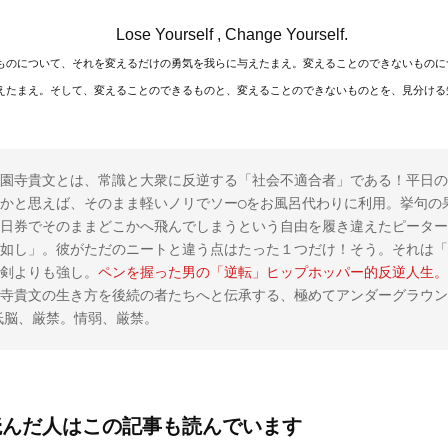
Lose Yourself , Change Yourself.
ものについて、それを変えるだけの勇気を我らに与えたまえ。変えることのできないものに
えたまえ。そして、変えることのできるものと、変えることのできないものとを、見分ける
園寺貴文とは、常識と大衆に反逆する「社会不適合者」である！平日の
かと思えば、そのまま軽いノリでソー◯をお風呂代わりに利用。挙句の
日券でそのままどこかへ飛んでしまうという自由を履き違えたピーター
如し」。彼がただのニートと違う点はたった１つだけ！そう。それは「
剣よりも強し。
ペンを握った男の「逆転」ヒップホッパー的反逆人生。
寺貴文の生き方を後続の者たちへと伝承する、極めてアンダーグラウン
。低脳、厳禁。情弱、厳禁。
読んだ人はこの記事も読んでいます