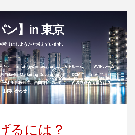
ン】in 東京
お断りにしようかと考えています。
まった
strategy&innovation
VIPルーム
VVIPルーム
自商標】Marketing Development™️、DCM™️、EntAd™️
目せよ！）救世主、西園寺について
西園寺総合商事とは？
お問い合わせ
げるには？