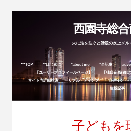
西園寺総合商
火に油を注ぐと話題の炎上メル
***TOP
**はじめに
*about me
*全記事
adve
【ユーザープロフィールページ】
【独自企画/独自
サイト内詳細検索
リクルーティング
ログイン
連載記事
子どもを