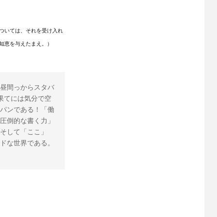
ついては、それを受け入れ
知恵を与えたまえ。）
昼間っからスタバ
果てには気分で空
パンである！「働
圧倒的な書く力」
そして「ここ」
ドな世界である。 