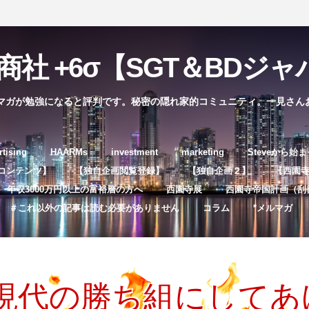
社 +6σ【SGT＆BDジャパ
マガが勉強になると評判です。秘密の隠れ家的コミュニティ。一見さん
コ
rtising
HAARMs
investment
marketing
Steveから始
ン
コンテンツ】
【独自企画閲覧登録】
【独自企画２】
【西園寺独
テ
年収3000万円以上の富裕層の方へ
西園寺展
西園寺帝国計画（刮
ン
＃これ以外の記事は読む必要がありません
コラム
*メルマガ
ツ
へ
ス
キ
現代の勝ち組にしてあ
ッ