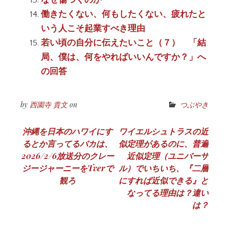
働きたくない、何もしたくない、疲れたと
いう人こそ起業すべき理由
若い頃の自分に伝えたいこと（７） 「結
局、僕は、何をやればいいんですか？」へ
の回答
by
西園寺 貴文
on
つぶやき
投
沖縄を日本のハワイにす
ワイエルシュトラスの近
るとか言ってるバカは、
似定理があるのに、普遍
稿
2026/2/6放送分のクレー
近似定理（ユニバーサ
ナ
ジージャーニーをTverで
ル）でいちいち、『二層
観ろ
にすれば近似できる』と
ビ
なってる理由は？違い
ゲ
は？
ー