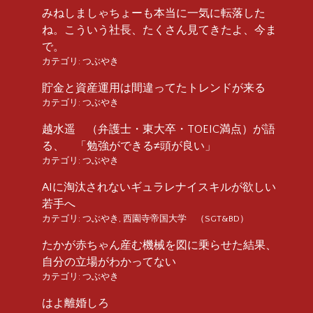
みねしましゃちょーも本当に一気に転落した
ね。こういう社長、たくさん見てきたよ、今ま
で。
カテゴリ:
つぶやき
貯金と資産運用は間違ってたトレンドが来る
カテゴリ:
つぶやき
越水遥 （弁護士・東大卒・TOEIC満点）が語
る、 「勉強ができる≠頭が良い」
カテゴリ:
つぶやき
AIに淘汰されないギュラレナイスキルが欲しい
若手へ
カテゴリ:
つぶやき
,
西園寺帝国大学 （SGT&BD）
たかが赤ちゃん産む機械を図に乗らせた結果、
自分の立場がわかってない
カテゴリ:
つぶやき
はよ離婚しろ