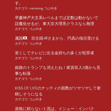
す。
カテゴリ:
marketing
,
つぶやき
早慶神戸大文系レベルまでは定数は動かないで
誤魔化せるが、東大京大理系クラスなら無理
カテゴリ:
つぶやき
属国
、宗主国
さまから、円高の指示受ける
カテゴリ:
つぶやき
若くしてテレビに出る金持ちの多くが犯罪者
カテゴリ:
つぶやき
姫路のトランプも消えたね！家賃収入3億から見
事な転落
カテゴリ:
つぶやき
KISS OF LIFEのナッティの肌艶がツヤツヤして射
精しそうになる
カテゴリ:
つぶやき
資格に頼らない１流は、イシュー・インパク