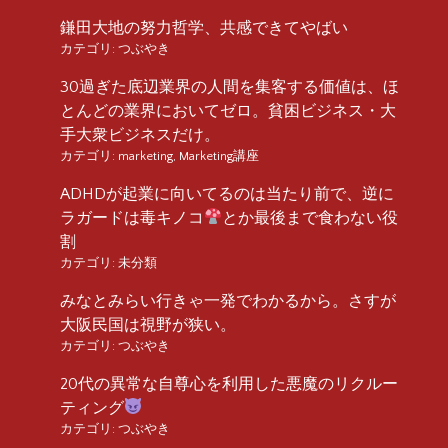
鎌田大地の努力哲学、共感できてやばい
カテゴリ:
つぶやき
30過ぎた底辺業界の人間を集客する価値は、ほ
とんどの業界においてゼロ。貧困ビジネス・大
手大衆ビジネスだけ。
カテゴリ:
marketing
,
Marketing講座
ADHDが起業に向いてるのは当たり前で、逆に
ラガードは毒キノコ
とか最後まで食わない役
割
カテゴリ:
未分類
みなとみらい行きゃ一発でわかるから。さすが
大阪民国は視野が狭い。
カテゴリ:
つぶやき
20代の異常な自尊心を利用した悪魔のリクルー
ティング
カテゴリ:
つぶやき