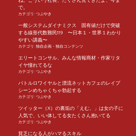
ね。こういう社長、たくさん見てきたよ、今ま
で。
カテゴリ:
つぶやき
一般システムダイナミクス 固有値だけで突破
する線形代数難民119 〜日本１・世界１わかり
やすい講義〜
カテゴリ:
独自企画・独自コンテンツ
エリートコンサル、みんな情報商材・作家リタ
イヤ憧れてるな
カテゴリ:
つぶやき
バトルロワイヤルと漂流ネットカフェのレイプ
シーンめちゃくちゃ勃起する
カテゴリ:
つぶやき
ツイッター（X）の裏垢の「えむ。」は女の子に
人気で、いい体してる女たくさん抱いてる
カテゴリ:
つぶやき
貧乏になる人がハマるスキル