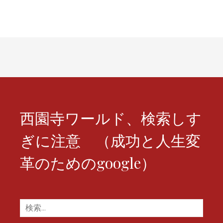
シ
ョ
ン
西園寺ワールド、検索しす
ぎに注意 （成功と人生変
革のためのgoogle）
検
索: