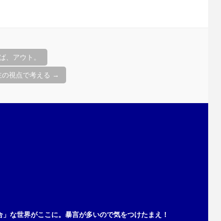
ば、アウト。
主の視点で考える
→
合」な世界がここに。暴言が多いので気をつけたまえ！