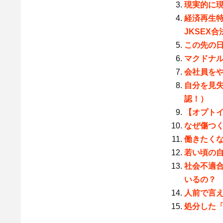
現実的に
経済再生
JKSEX
この先の
マクドナル
会社員を
自分を見
認！）
【オプト
なぜ傷つ
働きたく
若い頃の
社会不適合者
いるの？
人前で言
処分した