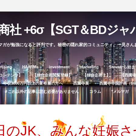
社 +6σ【SGT＆BDジャパ
マガが勉強になると評判です。秘密の隠れ家的コミュニティ。一見さん
コ
rtising
HAARMs
investment
marketing
Steveから始
ン
コンテンツ】
【独自企画閲覧登録】
【独自企画２】
【西園寺独
テ
年収3000万円以上の富裕層の方へ
西園寺展
西園寺帝国計画（刮
ン
＃これ以外の記事は読む必要がありません
コラム
*メルマガ
ツ
へ
ス
キ
日のJK、みんな妊娠
ッ