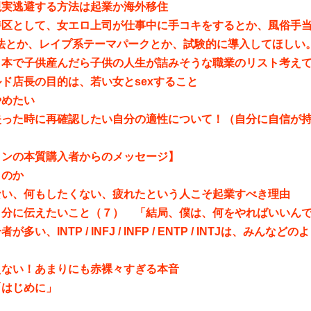
現実逃避する方法は起業か海外移住
特区として、女エロ上司が仕事中に手コキをするとか、風俗手
合法とか、レイプ系テーマパークとか、試験的に導入してほしい
日本で子供産んだら子供の人生が詰みそうな職業のリスト考え
ド店長の目的は、若い女とsexすること
やめたい
失った時に再確認したい自分の適性について！（自分に自信が
インの本質購入者からのメッセージ】
くのか
ない、何もしたくない、疲れたという人こそ起業すべき理由
自分に伝えたいこと（７） 「結局、僕は、何をやればいいん
が多い、INTP / INFJ / INFP / ENTP / INTJは、みん
えない！あまりにも赤裸々すぎる本音
「はじめに」