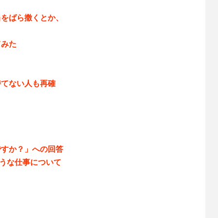
当をばら撒くとか、
。
てみた
持てない人も再確
ですか？」への回答
などのような仕事について