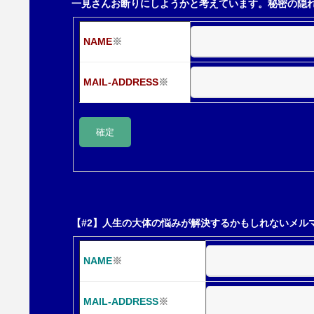
一見さんお断りにしようかと考えています。秘密の隠
シ
NAME
※
ョ
MAIL-ADDRESS
※
ン
【#2】人生の大体の悩みが解決するかもしれないメル
NAME
※
MAIL-ADDRESS
※