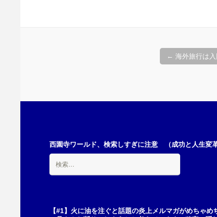
投
←
海外旅行は入
稿
ナ
ビ
西園寺ワールド、検索しすぎに注意 （成功と人生変革の
検
索:
ゲ
ー
【#1】火に油を注ぐと話題の炎上メルマガがめちゃめ