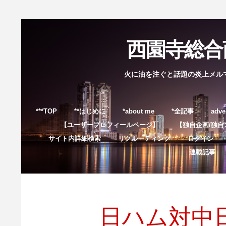
西園寺総合商
火に油を注ぐと話題の炎上メル
***TOP
**はじめに
*about me
*全記事
adve
【ユーザープロフィールページ】
【独自企画/独自
サイト内詳細検索
リクルーティング
ログイン
連載記事
日ハム対中