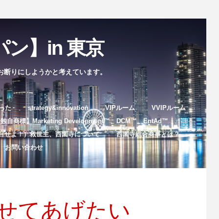
ン】in 東京
お断りにしようかと考えています。
まった
strategy&innovation
VIPルーム
VVIPルーム
自商標】Marketing Development™️、DCM™️、EntAd™️
目せよ！）救世主、西園寺について
西園寺総合商事とは？
お問い合わせ
させてあげたい