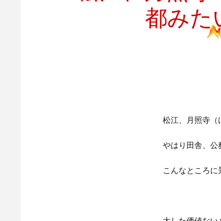
都みた
松江、月照寺（
やはり田舎、公
こんなところに
大した価値ない