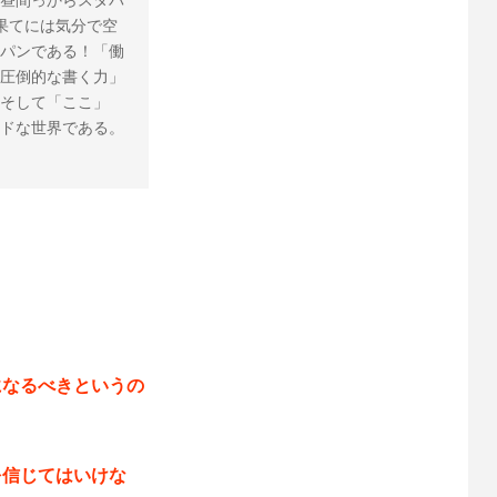
昼間っからスタバ
果てには気分で空
パンである！「働
圧倒的な書く力」
そして「ここ」
ドな世界である。 
になるべきというの
を信じてはいけな