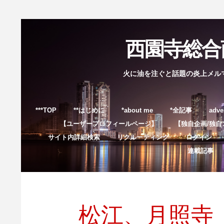
西園寺総合商
火に油を注ぐと話題の炎上メル
***TOP
**はじめに
*about me
*全記事
adve
【ユーザープロフィールページ】
【独自企画/独自
サイト内詳細検索
リクルーティング
ログイン
連載記事
松江、月照寺