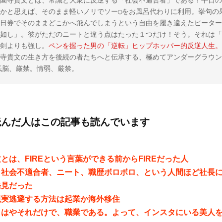
園寺貴文とは、常識と大衆に反逆する「社会不適合者」である！平日の
かと思えば、そのまま軽いノリでソー◯をお風呂代わりに利用。挙句の
日券でそのままどこかへ飛んでしまうという自由を履き違えたピーター
如し」。彼がただのニートと違う点はたった１つだけ！そう。それは「
剣よりも強し。
ペンを握った男の「逆転」ヒップホッパー的反逆人生。
寺貴文の生き方を後続の者たちへと伝承する、極めてアンダーグラウン
。低脳、厳禁。情弱、厳禁。
読んだ人はこの記事も読んでいます
とは、FIREという言葉ができる前からFIREだった人
、社会不適合者、ニート、職歴ボロボロ、という人間ほど社長
発見だった
現実逃避する方法は起業か海外移住
もはやそれだけで、職業である。よって、インスタにいる美人