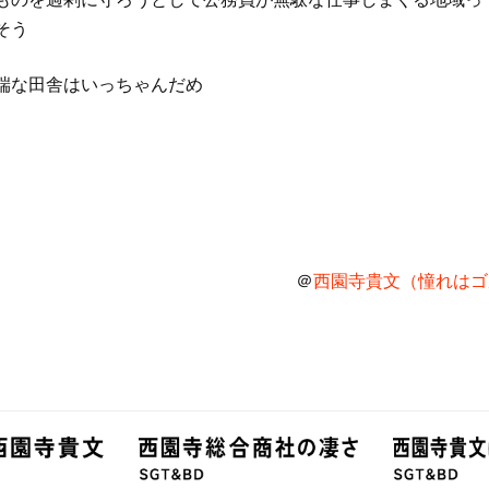
そう
端な田舎はいっちゃんだめ
＠
西園寺貴文（憧れはゴル