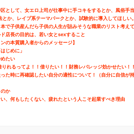
特区として、女エロ上司が仕事中に手コキをするとか、風俗手
合法とか、レイプ系テーマパークとか、試験的に導入してほしい
日本で子供産んだら子供の人生が詰みそうな職業のリスト考え
ド店長の目的は、若い女とsexすること
インの本質購入者からのメッセージ】
「はじめに」
やめたい
円借りれるってよ！！借りたい！！財務レバレッジ効かせたい！
失った時に再確認したい自分の適性について！（自分に自信が
くのか
ない、何もしたくない、疲れたという人こそ起業すべき理由