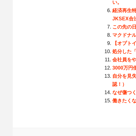
い。
経済再生
JKSEX
この先の
マクドナル
【オプト
処分した
会社員を
3000万
自分を見
認！）
なぜ傷つ
働きたく