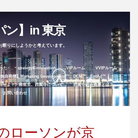
ン】in 東京
お断りにしようかと考えています。
まった
strategy&innovation
VIPルーム
VVIPルーム
自商標】Marketing Development™️、DCM™️、EntAd™️
目せよ！）救世主、西園寺について
西園寺総合商事とは？
お問い合わせ
のローソンが京