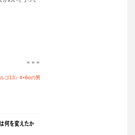
＝＝＝
ゴ13）#+6σの男