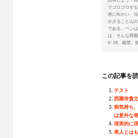
説明しよう！西
でゴロゴロする
港に向かい、当
かざること山の
である。ペンは
は、そんな西園
U-18、厳禁
この記事を
テスト
西園寺貴文
病気持ち
は意外な
現実的に
美人とは