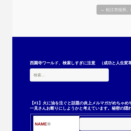
投
←
松江市役所、
稿
ナ
ビ
西園寺ワールド、検索しすぎに注意 （成功と人生変革の
検
索:
ゲ
ー
【#1】火に油を注ぐと話題の炎上メルマガがめちゃめ
一見さんお断りにしようかと考えています。秘密の隠
シ
NAME
※