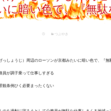
プ
いに暗い色で、『無駄
つぶやき
げっしょうじ）周辺のローソンが京都みたいに暗い色で、『無
務員が調子乗って仕事しすぎる
景観条例ひく必要まったくない
ものを過剰に守ろうとして公務員が無駄な仕事しまくる地域っ