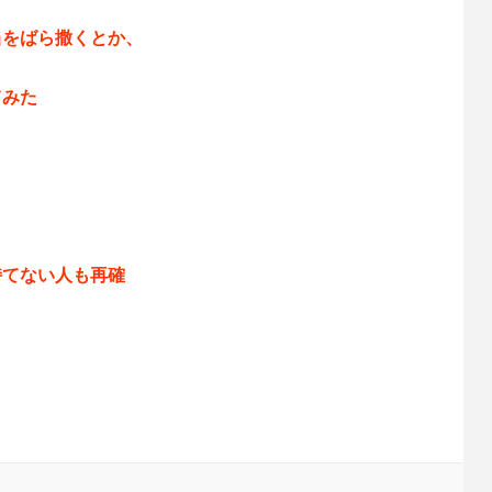
当をばら撒くとか、
。
てみた
！
持てない人も再確