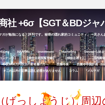
社 +6σ【SGT＆BDジャパ
マガが勉強になると評判です。秘密の隠れ家的コミュニティ。一見さん
コ
rtising
HAARMs
investment
marketing
Steveから始
ン
コンテンツ】
【独自企画閲覧登録】
【独自企画２】
【西園寺独
テ
年収3000万円以上の富裕層の方へ
西園寺展
西園寺帝国計画（刮
ン
＃これ以外の記事は読む必要がありません
コラム
*メルマガ
ツ
へ
ス
キ
（げっしょうじ）周辺
ッ