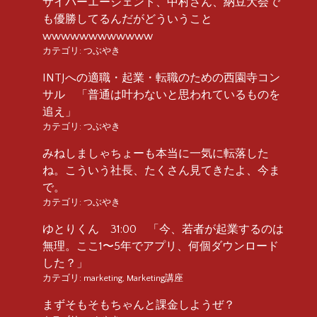
サイバーエージェント、中村さん、納豆大会で
も優勝してるんだがどういうこと
wwwwwwwwwwww
カテゴリ:
つぶやき
INTJへの適職・起業・転職のための西園寺コン
サル 「普通は叶わないと思われているものを
追え」
カテゴリ:
つぶやき
みねしましゃちょーも本当に一気に転落した
ね。こういう社長、たくさん見てきたよ、今ま
で。
カテゴリ:
つぶやき
ゆとりくん 31:00 「今、若者が起業するのは
無理。ここ1〜5年でアプリ、何個ダウンロード
した？」
カテゴリ:
marketing
,
Marketing講座
まずそもそもちゃんと課金しようぜ？