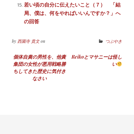
若い頃の自分に伝えたいこと（７） 「結
局、僕は、何をやればいいんですか？」へ
の回答
by
西園寺 貴文
on
つぶやき
投
個体自責の男性を、他責
Reikoとマサニーは怪し
集団の女性が悪用戦略勝
い
稿
ちしてきた歴史に気付き
ナ
なさい
ビ
ゲ
ー
シ
ョ