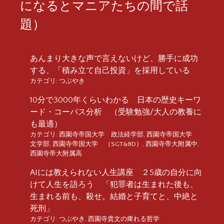
になるとマニアたちの間で話
題）
あんまり大きな声で言えないけど、勝手に成功
する、「積み立て自己投資」を採用している
カテゴリ:
つぶやき
10分で3000年くらいわかる 日本の歴史キーワ
ード・コーパス分析 （受験勉強/大人の教養に
も最適）
カテゴリ:
西園寺帝国大学 政法経学部
,
西園寺帝国大学
文学部
,
西園寺帝国大学 （SGT&BD）
,
西園寺帝大附属中
,
西園寺帝大附属高
AIには教えられない人生講座 ２5歳の自分に向
けて人生を語ろう 「犯罪者は生まれた後も、
生まれる前も、殺せ。結婚と子育てと、中絶と
死刑」
カテゴリ:
つぶやき
,
西園寺貴文の痺れる哲学