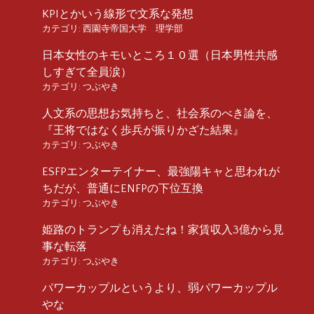
KPIとかいう線形で文系な発想
カテゴリ:
西園寺帝国大学 理学部
日本女性のキモいところ１０選（日本男性共感
しすぎて全員涙）
カテゴリ:
つぶやき
人文系の思想お気持ちと、社会系のべき論を、
『王将ではなく歩兵が振りかざた結果』
カテゴリ:
つぶやき
ESFPエンターテイナー、最強陽キャと思われが
ちだが、普通にENFPの下位互換
カテゴリ:
つぶやき
姫路のトランプも消えたね！家賃収入3億から見
事な転落
カテゴリ:
つぶやき
パワーカップルというより、弱パワーカップル
やな