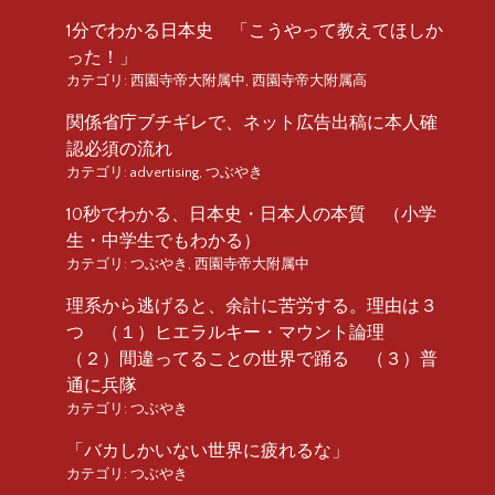
1分でわかる日本史 「こうやって教えてほしか
った！」
カテゴリ:
西園寺帝大附属中
,
西園寺帝大附属高
関係省庁ブチギレで、ネット広告出稿に本人確
認必須の流れ
カテゴリ:
advertising
,
つぶやき
10秒でわかる、日本史・日本人の本質 （小学
生・中学生でもわかる）
カテゴリ:
つぶやき
,
西園寺帝大附属中
理系から逃げると、余計に苦労する。理由は３
つ （１）ヒエラルキー・マウント論理
（２）間違ってることの世界で踊る （３）普
通に兵隊
カテゴリ:
つぶやき
「バカしかいない世界に疲れるな」
カテゴリ:
つぶやき