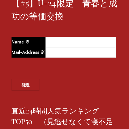
【#5】U-24限定 青春と成
功の等価交換
Name
※
Mail-Address
※
直近24時間人気ランキング
TOP50 （見逃せなくて寝不足