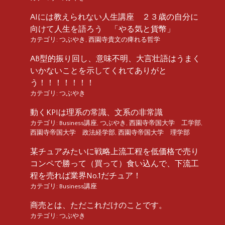
AIには教えられない人生講座 ２３歳の自分に
向けて人生を語ろう 「やる気と貨幣」
カテゴリ:
つぶやき
,
西園寺貴文の痺れる哲学
AB型的振り回し、意味不明、大言壮語はうまく
いかないことを示してくれてありがと
う！！！！！！！
カテゴリ:
つぶやき
動くKPIは理系の常識、文系の非常識
カテゴリ:
Business講座
,
つぶやき
,
西園寺帝国大学 工学部
,
西園寺帝国大学 政法経学部
,
西園寺帝国大学 理学部
某チュアみたいに戦略上流工程を低価格で売り
コンペで勝って（買って）食い込んで、下流工
程を売れば業界No.1だチュア！
カテゴリ:
Business講座
商売とは、ただこれだけのことです。
カテゴリ:
つぶやき