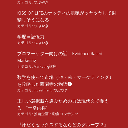
カテゴリ:
つぶやき
KISS OF LIFEのナッティの肌艶がツヤツヤして射
精しそうになる
カテゴリ:
つぶやき
学歴＝記憶力
カテゴリ:
つぶやき
プロマーケター向けの話 Evidence Based
Marketing
カテゴリ:
Marketing講座
数学を使って市場（FX・株・マーケティング）
を攻略した西園寺の物語❶
カテゴリ:
investment
,
つぶやき
正しい選択肢を選ぶための力は現代文で養え
る “一挙両得”
カテゴリ:
独自企画・独自コンテンツ
『汗だくセックスするならどのグループ？』