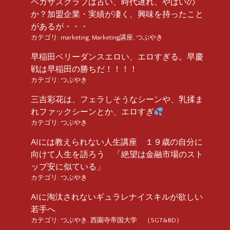
ペガサスクラブは古い、時代遅れ、やばいの
か？加盟企業・実績が凄く、興味を持ったこと
があるが・・・
カテゴリ:
marketing
,
Marketing講座
,
つぶやき
早稲田ベリーダンスエロい、エロすぎる。早慶
戦は早稲田の勝ちだ！！！！
カテゴリ:
つぶやき
三吉彩花は、フェラしそうなシーンや、乳揉ま
れファックシーンとか、エロすぎ
カテゴリ:
つぶやき
AIには教えられない人生講座 １９歳の自分に
向けて人生を語ろう 「絶望は金融市場のスト
ップ安に似ている」
カテゴリ:
つぶやき
AIに淘汰されないギュラレナイスキルが欲しい
若手へ
カテゴリ:
つぶやき
,
西園寺帝国大学 （SGT&BD）