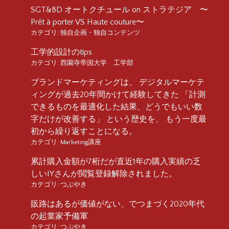
SGT&BD オートクチュール on ストラテジア 〜
Prêt à porter VS Haute couture〜
カテゴリ:
独自企画・独自コンテンツ
工学的設計のtips
カテゴリ:
西園寺帝国大学 工学部
ブランドマーケティングは、 デジタルマーケテ
ィングが過去20年間かけて経験してきた 「計測
できるものを最適化した結果、どうでもいい数
字だけが改善する」 という歴史を、 もう一度最
初から繰り返すことになる。
カテゴリ:
Marketing講座
累計購入金額が7桁だが直近1年の購入実績の乏
しいIYさんが閲覧登録解除されました。
カテゴリ:
つぶやき
販路はあるが価値がない、でつまづく2020年代
の起業家予備軍
カテゴリ:
つぶやき