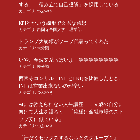
する、「積み立て自己投資」を採用している
カテゴリ:
つぶやき
KPIとかいう線形で文系な発想
カテゴリ:
西園寺帝国大学 理学部
トランプ大統領がソープ代奢ってくれた
カテゴリ:
未分類
いや、全然文系っぽいよ 笑笑笑笑笑笑笑笑
カテゴリ:
未分類
西園寺コンサル INFJとENFJを比較したとき、
INFJは営業出来ないのが辛い
カテゴリ:
つぶやき
AIには教えられない人生講座 １９歳の自分に
向けて人生を語ろう 「絶望は金融市場のスト
ップ安に似ている」
カテゴリ:
つぶやき
『汗だくセックスするならどのグループ？』