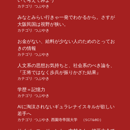
いて考えてみよう
カテゴリ:
つぶやき
みなとみらい行きゃ一発でわかるから。さすが
大阪民国は視野が狭い。
カテゴリ:
つぶやき
お金がない、給料が少ない人のためのとってお
きの情報
カテゴリ:
つぶやき
人文系の思想お気持ちと、社会系のべき論を、
『王将ではなく歩兵が振りかざた結果』
カテゴリ:
つぶやき
学歴＝記憶力
カテゴリ:
つぶやき
AIに淘汰されないギュラレナイスキルが欲しい
若手へ
カテゴリ:
つぶやき
,
西園寺帝国大学 （SGT&BD）