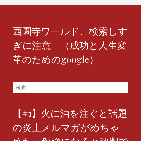
ン
西園寺ワールド、検索しす
ぎに注意 （成功と人生変
革のためのgoogle）
検
索:
【#1】火に油を注ぐと話題
の炎上メルマガがめちゃ