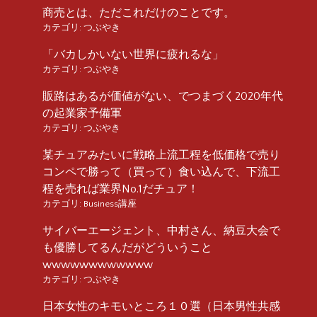
商売とは、ただこれだけのことです。
カテゴリ:
つぶやき
「バカしかいない世界に疲れるな」
カテゴリ:
つぶやき
販路はあるが価値がない、でつまづく2020年代
の起業家予備軍
カテゴリ:
つぶやき
某チュアみたいに戦略上流工程を低価格で売り
コンペで勝って（買って）食い込んで、下流工
程を売れば業界No.1だチュア！
カテゴリ:
Business講座
サイバーエージェント、中村さん、納豆大会で
も優勝してるんだがどういうこと
wwwwwwwwwwww
カテゴリ:
つぶやき
日本女性のキモいところ１０選（日本男性共感