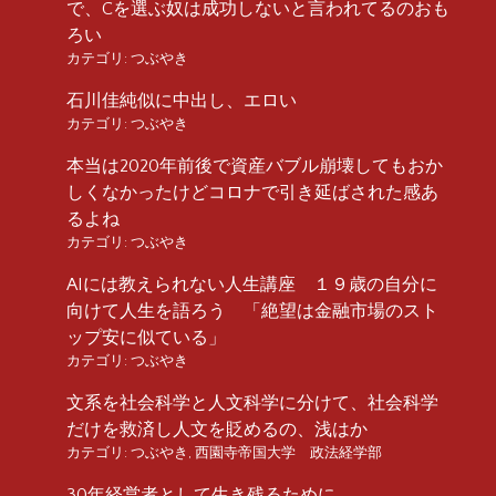
で、Cを選ぶ奴は成功しないと言われてるのおも
ろい
カテゴリ:
つぶやき
石川佳純似に中出し、エロい
カテゴリ:
つぶやき
本当は2020年前後で資産バブル崩壊してもおか
しくなかったけどコロナで引き延ばされた感あ
るよね
カテゴリ:
つぶやき
AIには教えられない人生講座 １９歳の自分に
向けて人生を語ろう 「絶望は金融市場のスト
ップ安に似ている」
カテゴリ:
つぶやき
文系を社会科学と人文科学に分けて、社会科学
だけを救済し人文を貶めるの、浅はか
カテゴリ:
つぶやき
,
西園寺帝国大学 政法経学部
30年経営者として生き残るために