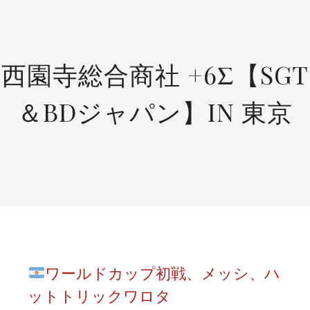
SKIP
TO
CONTENT
西園寺総合商社 +6Σ【SGT
＆BDジャパン】IN 東京
ワールドカップ初戦、メッシ、ハ
ットトリックワロタ