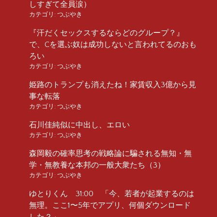
しすぎて全員涙）
カテゴリ:
つぶやき
『汗だくセックスするならどのグループ？』
で、Cを選ぶ奴は成功しないと言われてるのおも
ろい
カテゴリ:
つぶやき
姫路のトランプも消えたね！家賃収入3億から見
事な転落
カテゴリ:
つぶやき
石川佳純似に中出し、エロい
カテゴリ:
つぶやき
森岡毅の確率思考の戦略論に騙される無知・無
学・無教養な本邦の一般大衆たち（3）
カテゴリ:
つぶやき
ゆとりくん 31:00 「今、若者が起業するのは
無理。ここ1〜5年でアプリ、何個ダウンロード
した？」