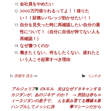
会社員をやめたい
3000万円借りれるってよ！！借りた
い！！財務レバレッジ効かせたい！！
自分を見失った時に再確認したい自分の適
性について！（自分に自信が持てない人も
再確認！）
なぜ傷つくのか
働きたくない、何もしたくない、疲れたと
いう人こそ起業すべき理由
by
西園寺 貴文
on
つぶやき
投
アルジェリア
のGKル
女はなぜドタキャンする
カジダンが、あのジネデ
のか？ → 所詮は赤ちゃ
稿
ィーヌジダンの息子で、
んを産み育てる機械＆家
ナ
ハンブルしてメッシに決
事マシーンだから