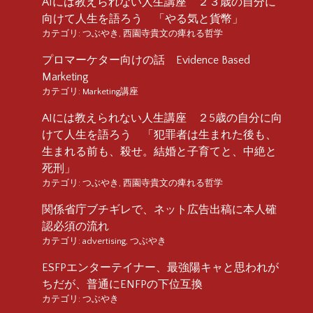
AIには教えられない人生講座 ２３歳の自分に
向けて人生を語ろう 「やる気と貨幣」
カテゴリ:
つぶやき
,
西園寺貴文の痺れる哲学
プロマーケター向けの話 Evidence Based
Marketing
カテゴリ:
Marketing講座
AIには教えられない人生講座 ２5歳の自分に向
けて人生を語ろう 「犯罪者は生まれた後も、
生まれる前も、殺せ。結婚と子育てと、中絶と
死刑」
カテゴリ:
つぶやき
,
西園寺貴文の痺れる哲学
関係省庁ブチギレで、ネット広告出稿に本人確
認必須の流れ
カテゴリ:
advertising
,
つぶやき
ESFPエンターテイナー、最強陽キャと思われが
ちだが、普通にENFPの下位互換
カテゴリ:
つぶやき