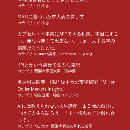
カテゴリ:
つぶやき
MBTIに基づいた求人表の探し方
カテゴリ:
つぶやき
カプセルトイ事業にBETできる起業、本当にすご
い。俺なら怖くて出来ない。まぁ、大手資本の
副業だろうけどね。
カテゴリ:
Business講座
,
investment
,
つぶやき
KPIとかいう線形で文系な発想
カテゴリ:
西園寺帝国大学 理学部
名探偵西園寺 1億円級本音の市場秘密（Million
Dollar Markets Insights）
カテゴリ:
独自企画・独自コンテンツ
AIには教えられない人生講座 １５歳の自分に
向けて人生を語ろう 「トー横系女子と触れ合
って」
カテゴリ:
つぶやき
,
西園寺貴文の痺れる哲学