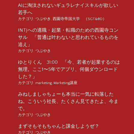
AIに淘汰されないギュラレナイスキルが欲しい
若手へ
カテゴリ:
つぶやき
,
西園寺帝国大学 （SGT&BD）
INTJへの適職・起業・転職のための西園寺コン
サル 「普通は叶わないと思われているものを
追え」
カテゴリ:
つぶやき
ゆとりくん 31:00 「今、若者が起業するのは
無理。ここ1〜5年でアプリ、何個ダウンロード
した？」
カテゴリ:
marketing
,
Marketing講座
みねしましゃちょーも本当に一気に転落した
ね。こういう社長、たくさん見てきたよ、今ま
で。
カテゴリ:
つぶやき
まずそもそもちゃんと課金しようぜ？
カテゴリ:
つぶやき