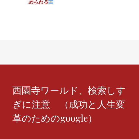
められる
ビ
ゲ
ー
シ
ョ
ン
西園寺ワールド、検索しす
ぎに注意 （成功と人生変
革のためのgoogle）