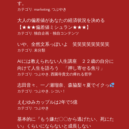
す。
カテゴリ:
marketing
,
つぶやき
大人の偏差値があなたの経済状況を決める
【★★★偏差値ミシュラン★★★】
カテゴリ:
独自企画・独自コンテンツ
いや、全然文系っぽいよ 笑笑笑笑笑笑笑笑
カテゴリ:
未分類
AIには教えられない人生講座 ２２歳の自分に
向けて人生を語ろう 「押し寄せる焦り」
カテゴリ:
つぶやき
,
西園寺貴文の痺れる哲学
志田音々、一ノ瀬瑠奈、森脇梨々夏でイクっ
カテゴリ:
つぶやき
,
シコい！
えむゆみカップルは2年で5億
カテゴリ:
つぶやき
基本的に『もう嫌だ〇〇から逃げたい、死にた
い』くらいにならないと成長しない