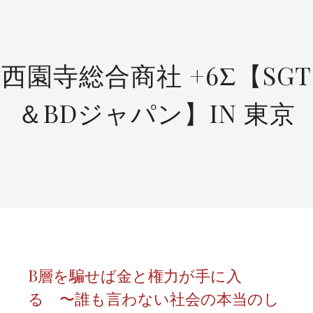
SKIP
TO
CONTENT
西園寺総合商社 +6Σ【SGT
＆BDジャパン】IN 東京
B層を騙せば金と権力が手に入
る 〜誰も言わない社会の本当のし