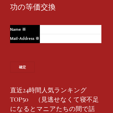
功の等価交換
Name
※
Mail-Address
※
直近24時間人気ランキング
TOP50 （見逃せなくて寝不足
になるとマニアたちの間で話