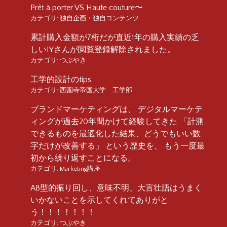
Prêt à porter VS Haute couture〜
カテゴリ:
独自企画・独自コンテンツ
累計購入金額が7桁だが直近1年の購入実績の乏
しいIYさんが閲覧登録解除されました。
カテゴリ:
つぶやき
工学的設計のtips
カテゴリ:
西園寺帝国大学 工学部
ブランドマーケティングは、 デジタルマーケテ
ィングが過去20年間かけて経験してきた 「計測
できるものを最適化した結果、どうでもいい数
字だけが改善する」 という歴史を、 もう一度最
初から繰り返すことになる。
カテゴリ:
Marketing講座
AB型的振り回し、意味不明、大言壮語はうまく
いかないことを示してくれてありがと
う！！！！！！！
カテゴリ:
つぶやき