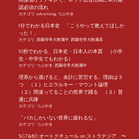
認必須の流れ
カテゴリ:
advertising
,
つぶやき
1分でわかる日本史 「こうやって教えてほしか
った！」
カテゴリ:
西園寺帝大附属中
,
西園寺帝大附属高
10秒でわかる、日本史・日本人の本質 （小学
生・中学生でもわかる）
カテゴリ:
つぶやき
,
西園寺帝大附属中
理系から逃げると、余計に苦労する。理由は３
つ （１）ヒエラルキー・マウント論理
（２）間違ってることの世界で踊る （３）普
通に兵隊
カテゴリ:
つぶやき
「バカしかいない世界に疲れるな」
カテゴリ:
つぶやき
SGT&BD オートクチュール on ストラテジア 〜