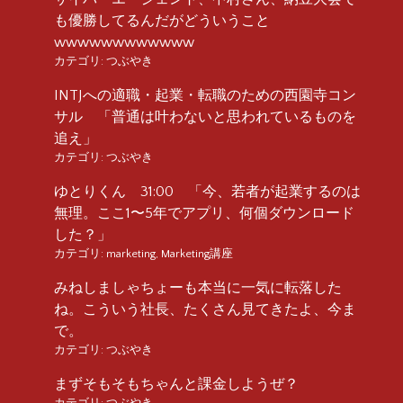
も優勝してるんだがどういうこと
wwwwwwwwwwww
カテゴリ:
つぶやき
INTJへの適職・起業・転職のための西園寺コン
サル 「普通は叶わないと思われているものを
追え」
カテゴリ:
つぶやき
ゆとりくん 31:00 「今、若者が起業するのは
無理。ここ1〜5年でアプリ、何個ダウンロード
した？」
カテゴリ:
marketing
,
Marketing講座
みねしましゃちょーも本当に一気に転落した
ね。こういう社長、たくさん見てきたよ、今ま
で。
カテゴリ:
つぶやき
まずそもそもちゃんと課金しようぜ？
カテゴリ:
つぶやき