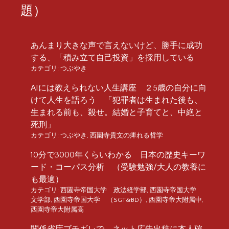
題）
あんまり大きな声で言えないけど、勝手に成功
する、「積み立て自己投資」を採用している
カテゴリ:
つぶやき
AIには教えられない人生講座 ２5歳の自分に向
けて人生を語ろう 「犯罪者は生まれた後も、
生まれる前も、殺せ。結婚と子育てと、中絶と
死刑」
カテゴリ:
つぶやき
,
西園寺貴文の痺れる哲学
10分で3000年くらいわかる 日本の歴史キーワ
ード・コーパス分析 （受験勉強/大人の教養に
も最適）
カテゴリ:
西園寺帝国大学 政法経学部
,
西園寺帝国大学
文学部
,
西園寺帝国大学 （SGT&BD）
,
西園寺帝大附属中
,
西園寺帝大附属高
関係省庁ブチギレで、ネット広告出稿に本人確