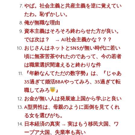
やば。社会主義と共産主義を逆に覚えてい
たわ。恥ずかしい。
俺が無職な理由
資本主義はそろそろ終わらせた方が良い。
では次は？ → AI社会主義かな？？？
おじさんはネットとSNSが無い時代に若い
頃に無茶苦茶やれたのであって、今の若者
は職業選択間違えると終わりな件
『年齢なんてただの数字勢』は、『じゃあ
35過ぎて婚活BBAやってみろ、35過ぎて転
職してみろ
』
お金が無い人は発展途上国から学ぶと良い
A型男性は、母親のように面倒を見てくれ
る女を選びがち。
日本経済の真実 → 実はもう移民大国、ワ
ープア大国、失業率も高い