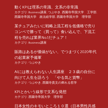
動くKPIは理系の常識、文系の非常識
カテゴリ:
Business講座
,
つぶやき
,
西園寺帝国大学 工学部
,
西園寺帝国大学 政法経学部
,
西園寺帝国大学 理学部
某チュアみたいに戦略上流工程を低価格で売り
コンペで勝って（買って）食い込んで、下流工
程を売れば業界No.1だチュア！
カテゴリ:
Business講座
販路はあるが価値がない、でつまづく2020年代
の起業家予備軍
カテゴリ:
つぶやき
AIには教えられない人生講座 ２３歳の自分に
向けて人生を語ろう 「やる気と貨幣」
カテゴリ:
つぶやき
,
西園寺貴文の痺れる哲学
KPIとかいう線形で文系な発想
カテゴリ:
西園寺帝国大学 理学部
日本女性のキモいところ１０選（日本男性共感