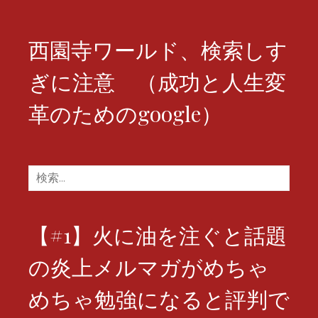
ン
西園寺ワールド、検索しす
ぎに注意 （成功と人生変
革のためのgoogle）
検
索:
【#1】火に油を注ぐと話題
の炎上メルマガがめちゃ
めちゃ勉強になると評判で