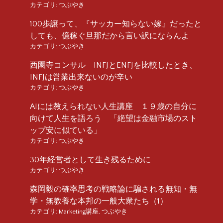
カテゴリ:
つぶやき
100歩譲って、『サッカー知らない嫁』だったと
しても、億稼ぐ旦那だから言い訳にならんよ
カテゴリ:
つぶやき
西園寺コンサル INFJとENFJを比較したとき、
INFJは営業出来ないのが辛い
カテゴリ:
つぶやき
AIには教えられない人生講座 １９歳の自分に
向けて人生を語ろう 「絶望は金融市場のスト
ップ安に似ている」
カテゴリ:
つぶやき
30年経営者として生き残るために
カテゴリ:
つぶやき
森岡毅の確率思考の戦略論に騙される無知・無
学・無教養な本邦の一般大衆たち（1）
カテゴリ:
Marketing講座
,
つぶやき