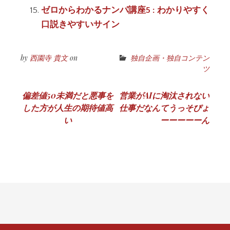
ゼロからわかるナンパ講座5 : わかりやすく
口説きやすいサイン
by
西園寺 貴文
on
独自企画・独自コンテン
ツ
投
偏差値50未満だと悪事を
営業がAIに淘汰されない
した方が人生の期待値高
仕事だなんてうっそぴょ
稿
い
ーーーーーん
ナ
ビ
ゲ
ー
シ
ョ