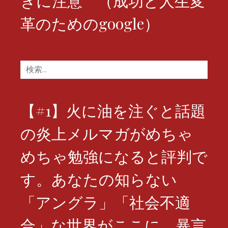
ぎに注意 （成功と人生変
革のためのgoogle）
検
索:
【#1】火に油を注ぐと話題
の炎上メルマガがめちゃ
めちゃ勉強になると評判で
す。あなたの知らない
「アングラ」「社会不適
合」な世界がここに。暴言