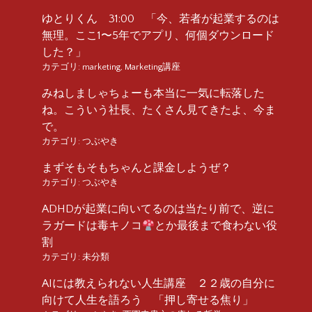
ゆとりくん 31:00 「今、若者が起業するのは
無理。ここ1〜5年でアプリ、何個ダウンロード
した？」
カテゴリ:
marketing
,
Marketing講座
みねしましゃちょーも本当に一気に転落した
ね。こういう社長、たくさん見てきたよ、今ま
で。
カテゴリ:
つぶやき
まずそもそもちゃんと課金しようぜ？
カテゴリ:
つぶやき
ADHDが起業に向いてるのは当たり前で、逆に
ラガードは毒キノコ
とか最後まで食わない役
割
カテゴリ:
未分類
AIには教えられない人生講座 ２２歳の自分に
向けて人生を語ろう 「押し寄せる焦り」