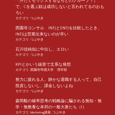
『汗だくセックスするならどのグループ？』
で、Cを選ぶ奴は成功しないと言われてるのおも
ろい
カテゴリ:
つぶやき
西園寺コンサル INFJとENFJを比較したとき、
INFJは営業出来ないのが辛い
カテゴリ:
つぶやき
石川佳純似に中出し、エロい
カテゴリ:
つぶやき
KPIとかいう線形で文系な発想
カテゴリ:
西園寺帝国大学 理学部
努力に疲れる人、静かな退職する人って、自己
投資しないし、課金しないよね
カテゴリ:
つぶやき
森岡毅の確率思考の戦略論に騙される無知・無
学・無教養な本邦の一般大衆たち（1）
カテゴリ:
Marketing講座
,
つぶやき