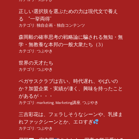
正しい選択肢を選ぶための力は現代文で養え
る “一挙両得”
カテゴリ:
独自企画・独自コンテンツ
森岡毅の確率思考の戦略論に騙される無知・無
学・無教養な本邦の一般大衆たち（3）
カテゴリ:
つぶやき
世界の天才たち
カテゴリ:
つぶやき
ペガサスクラブは古い、時代遅れ、やばいの
か？加盟企業・実績が凄く、興味を持ったこと
があるが・・・
カテゴリ:
marketing
,
Marketing講座
,
つぶやき
三吉彩花は、フェラしそうなシーンや、乳揉ま
れファックシーンとか、エロすぎ
カテゴリ:
つぶやき