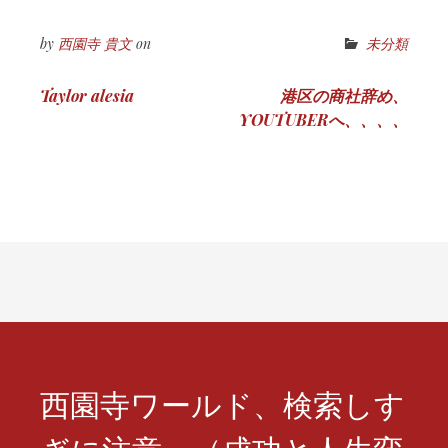
by
西園寺 貴文
on
未分類
投
Taylor alesia
港区の商社辞め、
YOUTUBERへ、、、、
稿
ナ
ビ
ゲ
ー
シ
ョ
ン
西園寺ワールド、検索しす