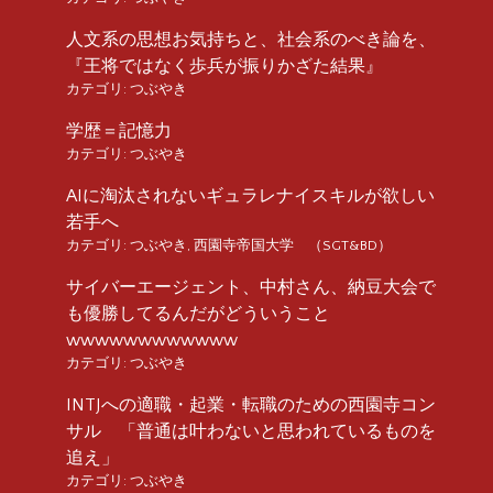
人文系の思想お気持ちと、社会系のべき論を、
『王将ではなく歩兵が振りかざた結果』
カテゴリ:
つぶやき
学歴＝記憶力
カテゴリ:
つぶやき
AIに淘汰されないギュラレナイスキルが欲しい
若手へ
カテゴリ:
つぶやき
,
西園寺帝国大学 （SGT&BD）
サイバーエージェント、中村さん、納豆大会で
も優勝してるんだがどういうこと
wwwwwwwwwwww
カテゴリ:
つぶやき
INTJへの適職・起業・転職のための西園寺コン
サル 「普通は叶わないと思われているものを
追え」
カテゴリ:
つぶやき