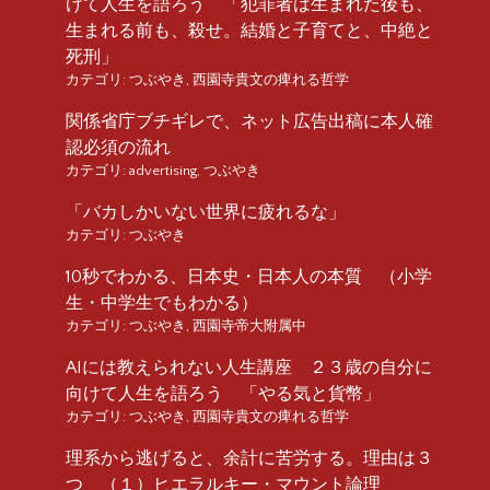
けて人生を語ろう 「犯罪者は生まれた後も、
生まれる前も、殺せ。結婚と子育てと、中絶と
死刑」
カテゴリ:
つぶやき
,
西園寺貴文の痺れる哲学
関係省庁ブチギレで、ネット広告出稿に本人確
認必須の流れ
カテゴリ:
advertising
,
つぶやき
「バカしかいない世界に疲れるな」
カテゴリ:
つぶやき
10秒でわかる、日本史・日本人の本質 （小学
生・中学生でもわかる）
カテゴリ:
つぶやき
,
西園寺帝大附属中
AIには教えられない人生講座 ２３歳の自分に
向けて人生を語ろう 「やる気と貨幣」
カテゴリ:
つぶやき
,
西園寺貴文の痺れる哲学
理系から逃げると、余計に苦労する。理由は３
つ （１）ヒエラルキー・マウント論理