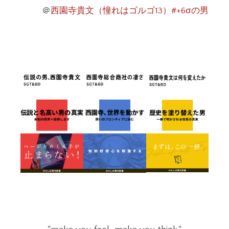
＠
西園寺貴文（憧れはゴルゴ13）#+6σの男