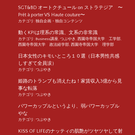
SGT&BD オートクチュール on ストラテジア 〜
Prêt à porter VS Haute couture〜
カテゴリ:
独自企画・独自コンテンツ
動くKPIは理系の常識、文系の非常識
カテゴリ:
Business講座
,
つぶやき
,
西園寺帝国大学 工学部
,
西園寺帝国大学 政法経学部
,
西園寺帝国大学 理学部
日本女性のキモいところ１０選（日本男性共感
しすぎて全員涙）
カテゴリ:
つぶやき
姫路のトランプも消えたね！家賃収入3億から見
事な転落
カテゴリ:
つぶやき
パワーカップルというより、弱パワーカップル
やな
カテゴリ:
つぶやき
KISS OF LIFEのナッティの肌艶がツヤツヤして射