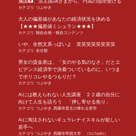
属国
、宗主国
さまから、円高の指示受ける
カテゴリ:
つぶやき
大人の偏差値があなたの経済状況を決める
【★★★偏差値ミシュラン★★★】
カテゴリ:
独自企画・独自コンテンツ
いや、全然文系っぽいよ 笑笑笑笑笑笑笑笑
カテゴリ:
未分類
男女の賃金差は、「女のやる気のなさ」だとエ
ビデンス経済学で決着ついているのに、いつま
でポリコレやるつもりだ？
カテゴリ:
つぶやき
AIには教えられない人生講座 ２２歳の自分に
向けて人生を語ろう 「押し寄せる焦り」
カテゴリ:
つぶやき
,
西園寺貴文の痺れる哲学
AIに淘汰されないギュラレナイスキルが欲しい
若手へ
カテゴリ:
つぶやき
,
西園寺帝国大学 （SGT&BD）