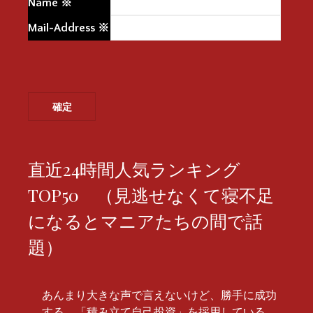
Name
※
Mail-Address
※
直近24時間人気ランキング
TOP50 （見逃せなくて寝不足
になるとマニアたちの間で話
題）
あんまり大きな声で言えないけど、勝手に成功
する、「積み立て自己投資」を採用している