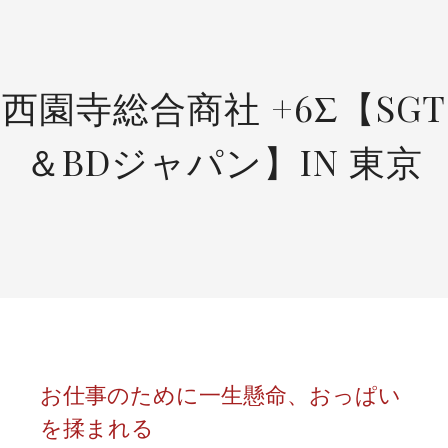
SKIP
TO
CONTENT
西園寺総合商社 +6Σ【SGT
＆BDジャパン】IN 東京
お仕事のために一生懸命、おっぱい
を揉まれる