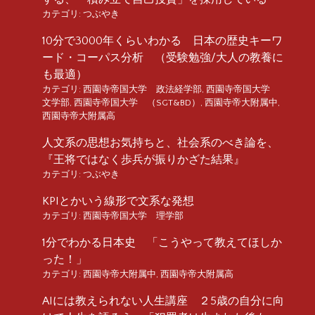
カテゴリ:
つぶやき
10分で3000年くらいわかる 日本の歴史キーワ
ード・コーパス分析 （受験勉強/大人の教養に
も最適）
カテゴリ:
西園寺帝国大学 政法経学部
,
西園寺帝国大学
文学部
,
西園寺帝国大学 （SGT&BD）
,
西園寺帝大附属中
,
西園寺帝大附属高
人文系の思想お気持ちと、社会系のべき論を、
『王将ではなく歩兵が振りかざた結果』
カテゴリ:
つぶやき
KPIとかいう線形で文系な発想
カテゴリ:
西園寺帝国大学 理学部
1分でわかる日本史 「こうやって教えてほしか
った！」
カテゴリ:
西園寺帝大附属中
,
西園寺帝大附属高
AIには教えられない人生講座 ２5歳の自分に向