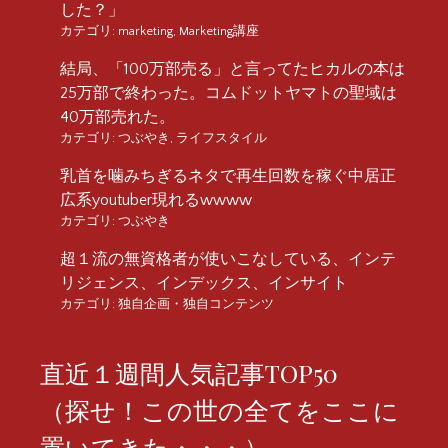
した？」
カテゴリ:
marketing
,
Marketing講座
結局、「100万部売る」と言ってたヒカルの本は
25万部で終わった。コムドットヤマトの聖域は
40万部売れた。
カテゴリ:
つぶやき
,
ライフスタイル
乳首を噛みちぎるネタで再生回数を稼ぐ中居正
広系youtuber現れるwwww
カテゴリ:
つぶやき
超１流の無資格者が使いこなしている、インテ
リジェンス、インデックス、インサイト
カテゴリ:
独自企画・独自コンテンツ
直近１週間人気記事TOP50
（探せ！この世の全てをここに
置いてきた・・・）