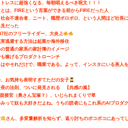
ストレスに超強くなる、毎朝唱えるべき呪文！！！
とは、FIREという言葉ができる前からFIREだった人
、社会不適合者、ニート、職歴ボロボロ、という人間ほど社長
発見だった
47社のフリーライダー、大炎上
現実逃避する方法は起業か海外移住
めの普通の家系の家計簿のイメージ
でも稼げるプロダクトローンチ
もはやそれだけで、職業である。よって、インスタにいる美人
論、お気持ち表明すぎてただの女子
社長の法則、ついに発見される 【共感の嵐】
終面接官（奥さん宝塚？）、いじられまくりで草
かみって奴も大好きだよね。うちの読者にもこれ系のAIプロダ
女
さん、多変量解析を知らず、返り討ちのボコボコにあって