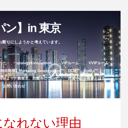
ン】in 東京
お断りにしようかと考えています。
まった
strategy&innovation
VIPルーム
VVIPルーム
自商標】Marketing Development™️、DCM™️、EntAd™️
目せよ！）救世主、西園寺について
西園寺総合商事とは？
お問い合わせ
になれない理由