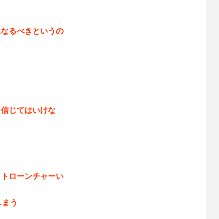
になるべきというの
を信じてはいけな
クトローンチャーい
しまう