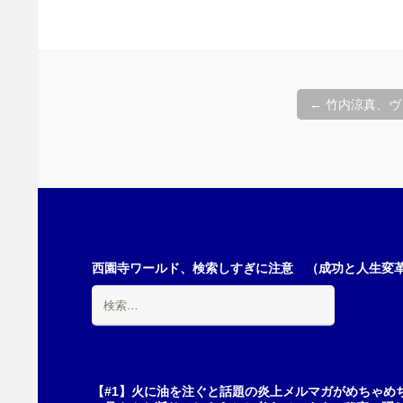
投
←
竹内涼真、ヴ
稿
ナ
ビ
西園寺ワールド、検索しすぎに注意 （成功と人生変革の
検
索:
ゲ
ー
【#1】火に油を注ぐと話題の炎上メルマガがめちゃめ