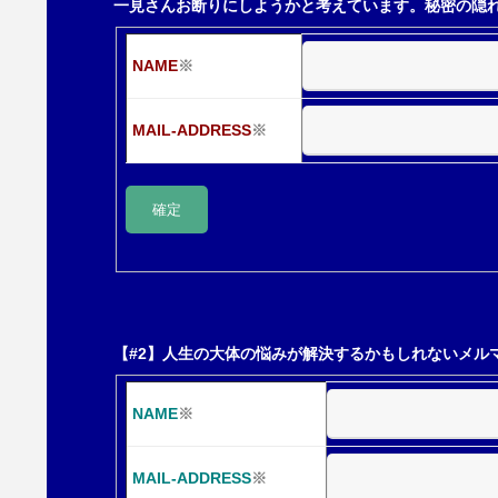
一見さんお断りにしようかと考えています。秘密の隠
シ
NAME
※
ョ
MAIL-ADDRESS
※
ン
【#2】人生の大体の悩みが解決するかもしれないメル
NAME
※
MAIL-ADDRESS
※