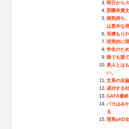
明日から
西園寺貴文
病気持ち
は意外な
見積もり2
現実的に
学生のた
猿でも誰
美人とは
い。
文系の反
成功する
GAFA最
バカはみ
る
理系phD