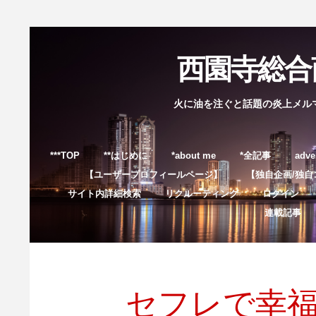
西園寺総合商
火に油を注ぐと話題の炎上メル
***TOP
**はじめに
*about me
*全記事
adve
【ユーザープロフィールページ】
【独自企画/独自
サイト内詳細検索
リクルーティング
ログイン
連載記事
セフレで幸