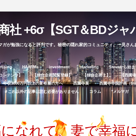
社 +6σ【SGT＆BDジャパ
マガが勉強になると評判です。秘密の隠れ家的コミュニティ。一見さん
コ
rtising
HAARMs
investment
marketing
Steveから始
ン
コンテンツ】
【独自企画閲覧登録】
【独自企画２】
【西園寺独
テ
年収3000万円以上の富裕層の方へ
西園寺展
西園寺帝国計画（刮
ン
＃これ以外の記事は読む必要がありません
コラム
*メルマガ
ツ
へ
ス
キ
福になれて、妻で幸福
ッ