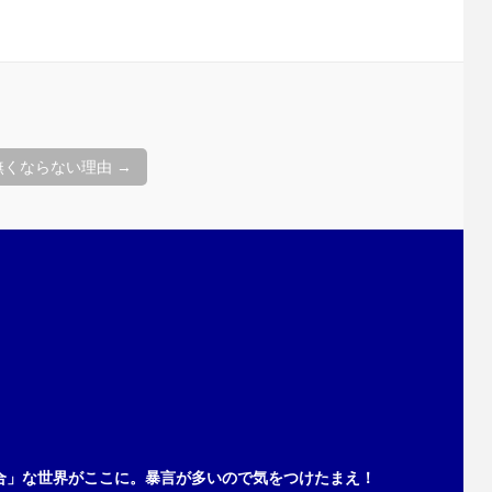
無くならない理由
→
合」な世界がここに。暴言が多いので気をつけたまえ！