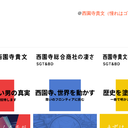
＠
西園寺貴文（憧れはゴル