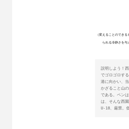
（変えることのできる
られる冷静さを与
説明しよう！西
でゴロゴロする
港に向かい、当
かざること山の
である。ペンは
は、そんな西園
U-18、厳禁