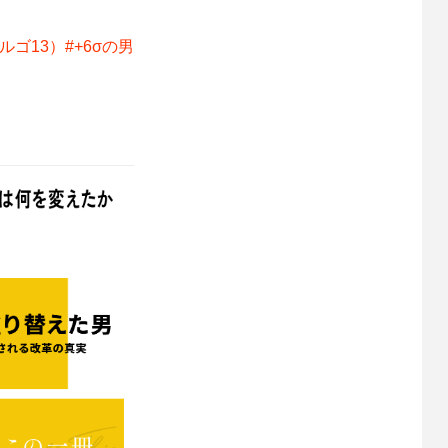
ゴ13）#+6σの男