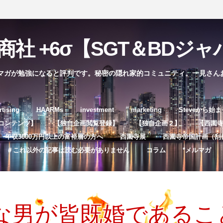
社 +6σ【SGT＆BDジャパ
マガが勉強になると評判です。秘密の隠れ家的コミュニティ。一見さん
コ
rtising
HAARMs
investment
marketing
Steveから始
ン
コンテンツ】
【独自企画閲覧登録】
【独自企画２】
【西園寺独
テ
年収3000万円以上の富裕層の方へ
西園寺展
西園寺帝国計画（刮
ン
＃これ以外の記事は読む必要がありません
コラム
*メルマガ
ツ
へ
ス
キ
な男が皆既婚であるこ
ッ