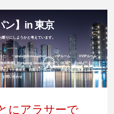
ン】in 東京
お断りにしようかと考えています。
まった
strategy&innovation
VIPルーム
VVIPルーム
自商標】Marketing Development™️、DCM™️、EntAd™️
目せよ！）救世主、西園寺について
西園寺総合商事とは？
お問い合わせ
とにアラサーで