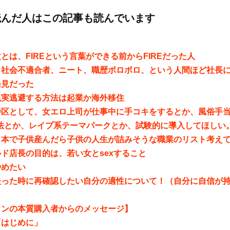
読んだ人はこの記事も読んでいます
とは、FIREという言葉ができる前からFIREだった人
、社会不適合者、ニート、職歴ボロボロ、という人間ほど社長
発見だった
現実逃避する方法は起業か海外移住
特区として、女エロ上司が仕事中に手コキをするとか、風俗手
合法とか、レイプ系テーマパークとか、試験的に導入してほしい
日本で子供産んだら子供の人生が詰みそうな職業のリスト考え
ド店長の目的は、若い女とsexすること
やめたい
失った時に再確認したい自分の適性について！（自分に自信が
インの本質購入者からのメッセージ】
「はじめに」