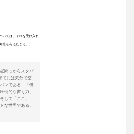
ついては、それを受け入れ
知恵を与えたまえ。）
昼間っからスタバ
果てには気分で空
パンである！「働
圧倒的な書く力」
そして「ここ」
ドな世界である。 