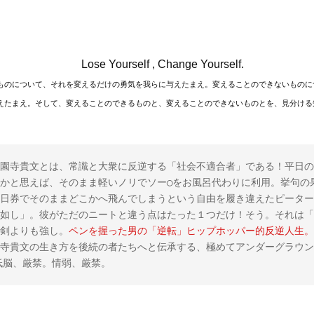
Lose Yourself , Change Yourself.
ものについて、それを変えるだけの勇気を我らに与えたまえ。変えることのできないものに
えたまえ。そして、変えることのできるものと、変えることのできないものとを、見分ける
園寺貴文とは、常識と大衆に反逆する「社会不適合者」である！平日の
かと思えば、そのまま軽いノリでソー◯をお風呂代わりに利用。挙句の
日券でそのままどこかへ飛んでしまうという自由を履き違えたピーター
如し」。彼がただのニートと違う点はたった１つだけ！そう。それは「
剣よりも強し。
ペンを握った男の「逆転」ヒップホッパー的反逆人生。
寺貴文の生き方を後続の者たちへと伝承する、極めてアンダーグラウン
。低脳、厳禁。情弱、厳禁。