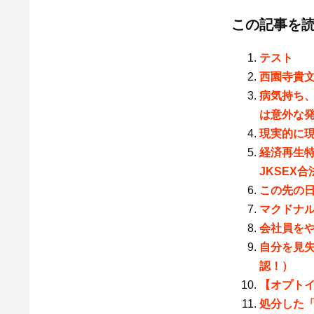
この記事を
テスト
西園寺貴文
病気持ち
は意外な
現実的に
経済再生
JKSEX
この先の
マクドナル
会社員を
自分を見
認！）
【オプト
処分した