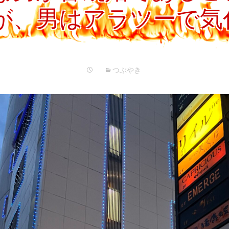
プ
が、男はアラツーで気
つぶやき