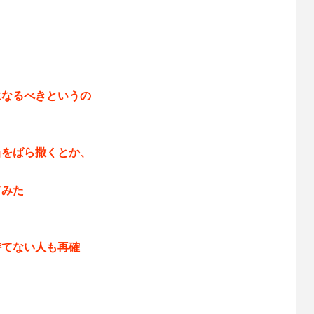
になるべきというの
当をばら撒くとか、
。
てみた
持てない人も再確