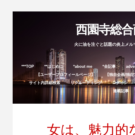
西園寺総合商
火に油を注ぐと話題の炎上メル
***TOP
**はじめに
*about me
*全記事
adve
【ユーザープロフィールページ】
【独自企画/独自
サイト内詳細検索
リクルーティング
ログイン
連載記事
女は、魅力的