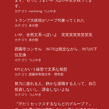
ます。もっとうまいやつは10年生き残ってま
す。
カテゴリ:
marketing
,
つぶやき
トランプ大統領がソープ代奢ってくれた
カテゴリ:
未分類
いや、全然文系っぽいよ 笑笑笑笑笑笑笑笑
カテゴリ:
未分類
西園寺コンサル INTPは残念ながら、INTJの下
位互換
カテゴリ:
つぶやき
KPIとかいう線形で文系な発想
カテゴリ:
西園寺帝国大学 理学部
努力に疲れる人、静かな退職する人って、自己
投資しないし、課金しないよね
カテゴリ:
つぶやき
『汗だくセックスするならどのグループ？』