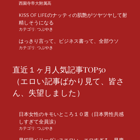
西園寺帝大附属高
KISS OF LIFEのナッティの肌艶がツヤツヤして射
精しそうになる
カテゴリ:
つぶやき
はっきり言って、ビジネス書って、全部ウソ
カテゴリ:
つぶやき
直近１ヶ月人気記事TOP50
（エロい記事ばかり見て、皆さ
ん、失望しました）
日本女性のキモいところ１０選（日本男性共感
しすぎて全員涙）
カテゴリ:
つぶやき