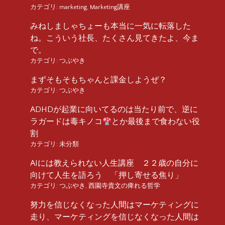
カテゴリ:
marketing
,
Marketing講座
みねしましゃちょーも本当に一気に転落した
ね。こういう社長、たくさん見てきたよ、今ま
で。
カテゴリ:
つぶやき
まずそもそもちゃんと課金しようぜ？
カテゴリ:
つぶやき
ADHDが起業に向いてるのは当たり前で、逆に
ラガードは毒キノコ
とか最後まで食わない役
割
カテゴリ:
未分類
AIには教えられない人生講座 ２２歳の自分に
向けて人生を語ろう 「押し寄せる焦り」
カテゴリ:
つぶやき
,
西園寺貴文の痺れる哲学
努力を信じなくなった人間はマーケティングに
走り、マーケティングを信じなくなった人間は