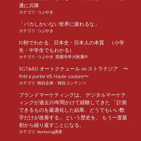
通に兵隊
カテゴリ:
つぶやき
「バカしかいない世界に疲れるな」
カテゴリ:
つぶやき
10秒でわかる、日本史・日本人の本質 （小学
生・中学生でもわかる）
カテゴリ:
つぶやき
,
西園寺帝大附属中
SGT&BD オートクチュール on ストラテジア 〜
Prêt à porter VS Haute couture〜
カテゴリ:
独自企画・独自コンテンツ
ブランドマーケティングは、 デジタルマーケテ
ィングが過去20年間かけて経験してきた 「計測
できるものを最適化した結果、どうでもいい数
字だけが改善する」 という歴史を、 もう一度最
初から繰り返すことになる。
カテゴリ:
Marketing講座