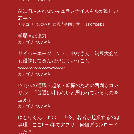
AIに淘汰されないギュラレナイスキルが欲しい
若手へ
カテゴリ:
つぶやき
,
西園寺帝国大学 （SGT&BD）
学歴＝記憶力
カテゴリ:
つぶやき
サイバーエージェント、中村さん、納豆大会で
も優勝してるんだがどういうこと
wwwwwwwwwwww
カテゴリ:
つぶやき
INTJへの適職・起業・転職のための西園寺コン
サル 「普通は叶わないと思われているものを
追え」
カテゴリ:
つぶやき
ゆとりくん 31:00 「今、若者が起業するのは
無理。ここ1〜5年でアプリ、何個ダウンロード
した？」