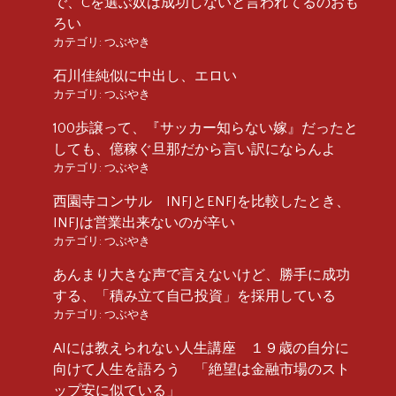
で、Cを選ぶ奴は成功しないと言われてるのおも
ろい
カテゴリ:
つぶやき
石川佳純似に中出し、エロい
カテゴリ:
つぶやき
100歩譲って、『サッカー知らない嫁』だったと
しても、億稼ぐ旦那だから言い訳にならんよ
カテゴリ:
つぶやき
西園寺コンサル INFJとENFJを比較したとき、
INFJは営業出来ないのが辛い
カテゴリ:
つぶやき
あんまり大きな声で言えないけど、勝手に成功
する、「積み立て自己投資」を採用している
カテゴリ:
つぶやき
AIには教えられない人生講座 １９歳の自分に
向けて人生を語ろう 「絶望は金融市場のスト
ップ安に似ている」