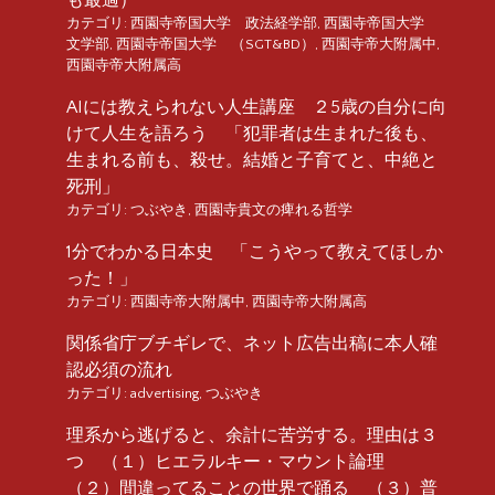
カテゴリ:
西園寺帝国大学 政法経学部
,
西園寺帝国大学
文学部
,
西園寺帝国大学 （SGT&BD）
,
西園寺帝大附属中
,
西園寺帝大附属高
AIには教えられない人生講座 ２5歳の自分に向
けて人生を語ろう 「犯罪者は生まれた後も、
生まれる前も、殺せ。結婚と子育てと、中絶と
死刑」
カテゴリ:
つぶやき
,
西園寺貴文の痺れる哲学
1分でわかる日本史 「こうやって教えてほしか
った！」
カテゴリ:
西園寺帝大附属中
,
西園寺帝大附属高
関係省庁ブチギレで、ネット広告出稿に本人確
認必須の流れ
カテゴリ:
advertising
,
つぶやき
理系から逃げると、余計に苦労する。理由は３
つ （１）ヒエラルキー・マウント論理
（２）間違ってることの世界で踊る （３）普