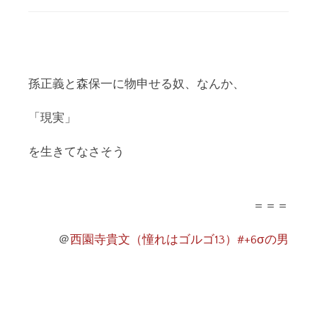
孫正義と森保一に物申せる奴、なんか、
「現実」
を生きてなさそう
＝＝＝
＠
西園寺貴文（憧れはゴルゴ13）#+6σの男