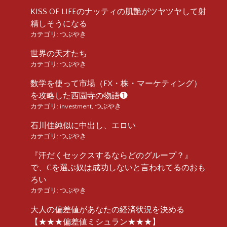
KISS OF LIFEのナッティの肌艶がツヤツヤして射
精しそうになる
カテゴリ:
つぶやき
世界の天才たち
カテゴリ:
つぶやき
数学を使って市場（FX・株・マーケティング）
を攻略した西園寺の物語❶
カテゴリ:
investment
,
つぶやき
石川佳純似に中出し、エロい
カテゴリ:
つぶやき
『汗だくセックスするならどのグループ？』
で、Cを選ぶ奴は成功しないと言われてるのおも
ろい
カテゴリ:
つぶやき
大人の偏差値があなたの経済状況を決める
【★★★偏差値ミシュラン★★★】