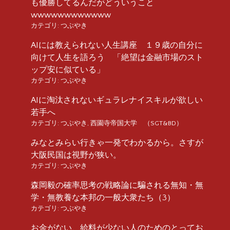
も優勝してるんだがどういうこと
wwwwwwwwwwww
カテゴリ:
つぶやき
AIには教えられない人生講座 １９歳の自分に
向けて人生を語ろう 「絶望は金融市場のスト
ップ安に似ている」
カテゴリ:
つぶやき
AIに淘汰されないギュラレナイスキルが欲しい
若手へ
カテゴリ:
つぶやき
,
西園寺帝国大学 （SGT&BD）
みなとみらい行きゃ一発でわかるから。さすが
大阪民国は視野が狭い。
カテゴリ:
つぶやき
森岡毅の確率思考の戦略論に騙される無知・無
学・無教養な本邦の一般大衆たち（3）
カテゴリ:
つぶやき
お金がない、給料が少ない人のためのとってお