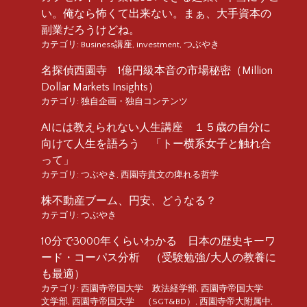
い。俺なら怖くて出来ない。まぁ、大手資本の
副業だろうけどね。
カテゴリ:
Business講座
,
investment
,
つぶやき
名探偵西園寺 1億円級本音の市場秘密（Million
Dollar Markets Insights）
カテゴリ:
独自企画・独自コンテンツ
AIには教えられない人生講座 １５歳の自分に
向けて人生を語ろう 「トー横系女子と触れ合
って」
カテゴリ:
つぶやき
,
西園寺貴文の痺れる哲学
株不動産ブーム、円安、どうなる？
カテゴリ:
つぶやき
10分で3000年くらいわかる 日本の歴史キーワ
ード・コーパス分析 （受験勉強/大人の教養に
も最適）
カテゴリ:
西園寺帝国大学 政法経学部
,
西園寺帝国大学
文学部
,
西園寺帝国大学 （SGT&BD）
,
西園寺帝大附属中
,