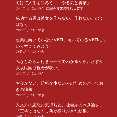
向けて人生を語ろう 「やる気と貨幣」
カテゴリ:
つぶやき
,
西園寺貴文の痺れる哲学
成功する男は彼女を作らない。作れない、ので
はなく。
カテゴリ:
つぶやき
起業に向いていないMBTI、向いているMBTIにつ
いて考えてみよう
カテゴリ:
つぶやき
みなとみらい行きゃ一発でわかるから。さすが
大阪民国は視野が狭い。
カテゴリ:
つぶやき
お金がない、給料が少ない人のためのとってお
きの情報
カテゴリ:
つぶやき
人文系の思想お気持ちと、社会系のべき論を、
『王将ではなく歩兵が振りかざた結果』
カテゴリ:
つぶやき