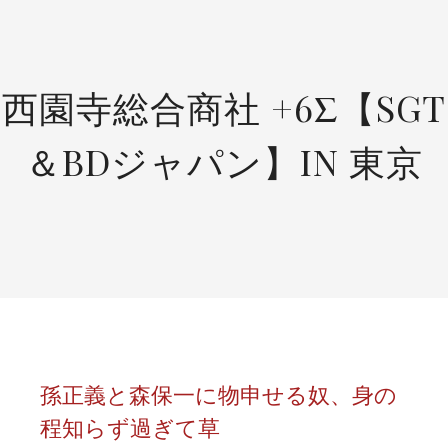
SKIP
TO
CONTENT
西園寺総合商社 +6Σ【SGT
＆BDジャパン】IN 東京
孫正義と森保一に物申せる奴、身の
程知らず過ぎて草