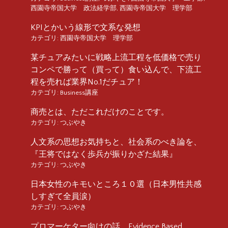
西園寺帝国大学 政法経学部
,
西園寺帝国大学 理学部
KPIとかいう線形で文系な発想
カテゴリ:
西園寺帝国大学 理学部
某チュアみたいに戦略上流工程を低価格で売り
コンペで勝って（買って）食い込んで、下流工
程を売れば業界No.1だチュア！
カテゴリ:
Business講座
商売とは、ただこれだけのことです。
カテゴリ:
つぶやき
人文系の思想お気持ちと、社会系のべき論を、
『王将ではなく歩兵が振りかざた結果』
カテゴリ:
つぶやき
日本女性のキモいところ１０選（日本男性共感
しすぎて全員涙）
カテゴリ:
つぶやき
プロマーケター向けの話 Evidence Based