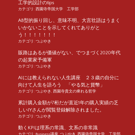
工学的設計のtips
カテゴリ:
西園寺帝国大学 工学部
AB型的振り回し、意味不明、大言壮語はうまく
いかないことを示してくれてありがと
う！！！！！！！
カテゴリ:
つぶやき
販路はあるが価値がない、でつまづく2020年代
の起業家予備軍
カテゴリ:
つぶやき
AIには教えられない人生講座 ２３歳の自分に
向けて人生を語ろう 「やる気と貨幣」
カテゴリ:
つぶやき
,
西園寺貴文の痺れる哲学
累計購入金額が7桁だが直近1年の購入実績の乏
しいIYさんが閲覧登録解除されました。
カテゴリ:
つぶやき
動くKPIは理系の常識、文系の非常識
カテゴリ:
Business講座
,
つぶやき
,
西園寺帝国大学 工学部
,