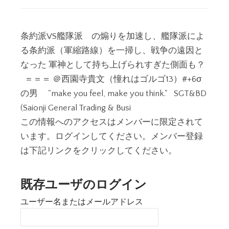
条約派VS艦隊派 の煽りを加速し、艦隊派によ
る条約派（軍縮路線）を一掃し、戦争の遠因と
なった 軍神として持ち上げられすぎた側面も？
＝＝＝ ＠西園寺貴文（憧れはゴルゴ13）#+6σ
の男 "make you feel, make you think." SGT&BD
(Saionji General Trading & Busi
この情報へのアクセスはメンバーに限定されて
います。ログインしてください。メンバー登録
は下記リンクをクリックしてください。
既存ユーザのログイン
ユーザー名またはメールアドレス