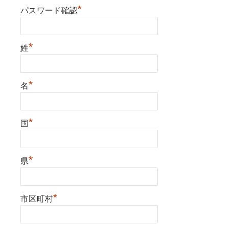
*
パスワード確認
*
姓
*
名
*
国
*
県
*
市区町村