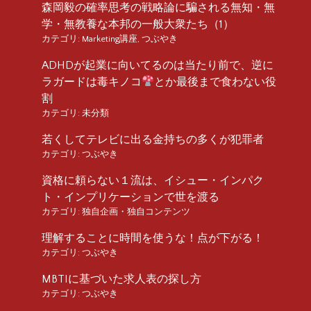
森岡毅の確率思考の戦略論に騙される無知・無
学・無教養な本邦の一般大衆たち（1）
カテゴリ:
Marketing講座
,
つぶやき
ADHDが起業に向いてるのは当たり前で、逆に
ラガードは毒キノコ
とか最後まで食わない役
割
カテゴリ:
未分類
若くしてテレビに出る金持ちの多くが犯罪者
カテゴリ:
つぶやき
資格に頼らない１流は、イシュー・インパク
ト・インプリケーションで世を渡る
カテゴリ:
独自企画・独自コンテンツ
理解することに時間を使うな！点が下がる！
カテゴリ:
つぶやき
MBTIに基づいた求人表の探し方
カテゴリ:
つぶやき