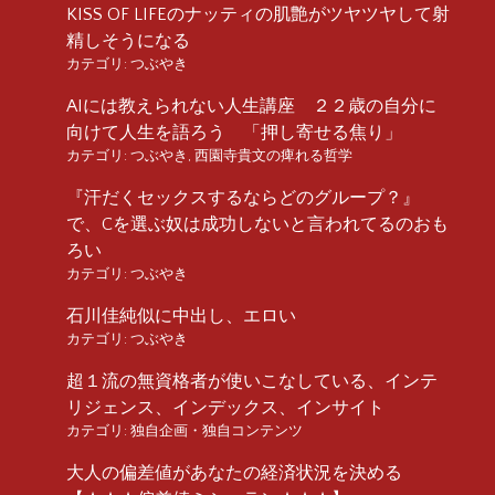
KISS OF LIFEのナッティの肌艶がツヤツヤして射
精しそうになる
カテゴリ:
つぶやき
AIには教えられない人生講座 ２２歳の自分に
向けて人生を語ろう 「押し寄せる焦り」
カテゴリ:
つぶやき
,
西園寺貴文の痺れる哲学
『汗だくセックスするならどのグループ？』
で、Cを選ぶ奴は成功しないと言われてるのおも
ろい
カテゴリ:
つぶやき
石川佳純似に中出し、エロい
カテゴリ:
つぶやき
超１流の無資格者が使いこなしている、インテ
リジェンス、インデックス、インサイト
カテゴリ:
独自企画・独自コンテンツ
大人の偏差値があなたの経済状況を決める