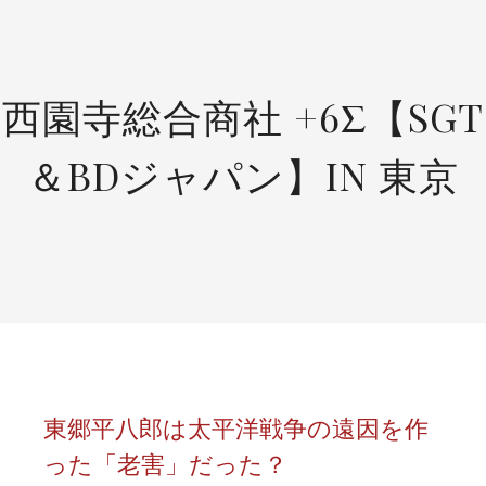
SKIP
TO
CONTENT
西園寺総合商社 +6Σ【SGT
＆BDジャパン】IN 東京
東郷平八郎は太平洋戦争の遠因を作
った「老害」だった？