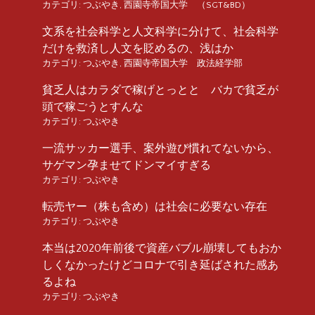
カテゴリ:
つぶやき
,
西園寺帝国大学 （SGT&BD）
文系を社会科学と人文科学に分けて、社会科学
だけを救済し人文を貶めるの、浅はか
カテゴリ:
つぶやき
,
西園寺帝国大学 政法経学部
貧乏人はカラダで稼げとっとと バカで貧乏が
頭で稼ごうとすんな
カテゴリ:
つぶやき
一流サッカー選手、案外遊び慣れてないから、
サゲマン孕ませてドンマイすぎる
カテゴリ:
つぶやき
転売ヤー（株も含め）は社会に必要ない存在
カテゴリ:
つぶやき
本当は2020年前後で資産バブル崩壊してもおか
しくなかったけどコロナで引き延ばされた感あ
るよね
カテゴリ:
つぶやき