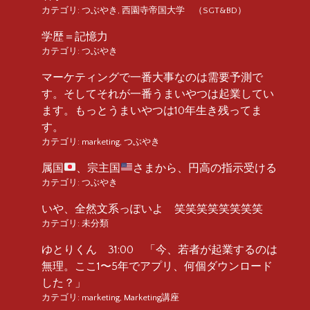
カテゴリ:
つぶやき
,
西園寺帝国大学 （SGT&BD）
学歴＝記憶力
カテゴリ:
つぶやき
マーケティングで一番大事なのは需要予測で
す。そしてそれが一番うまいやつは起業してい
ます。もっとうまいやつは10年生き残ってま
す。
カテゴリ:
marketing
,
つぶやき
属国
、宗主国
さまから、円高の指示受ける
カテゴリ:
つぶやき
いや、全然文系っぽいよ 笑笑笑笑笑笑笑笑
カテゴリ:
未分類
ゆとりくん 31:00 「今、若者が起業するのは
無理。ここ1〜5年でアプリ、何個ダウンロード
した？」
カテゴリ:
marketing
,
Marketing講座