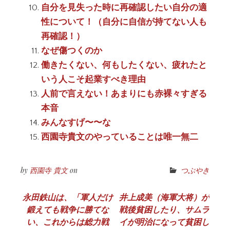
自分を見失った時に再確認したい自分の適
性について！（自分に自信が持てない人も
再確認！）
なぜ傷つくのか
働きたくない、何もしたくない、疲れたと
いう人こそ起業すべき理由
人前で言えない！あまりにも赤裸々すぎる
本音
みんなすげ〜〜な
西園寺貴文のやっていることは唯一無二
by
西園寺 貴文
on
つぶやき
投
永田鉄山は、「軍人だけ
井上成美（海軍大将）が
鍛えても戦争に勝てな
戦後貧困したり、サムラ
稿
い、これからは総力戦
イが明治になって貧困し