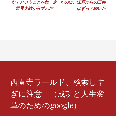
ナ
だ」ということを第一次
たのに、江戸からの三井
世界大戦から学んだ
はずっと続いた
ビ
ゲ
ー
シ
ョ
ン
西園寺ワールド、検索しす
ぎに注意 （成功と人生変
革のためのgoogle）