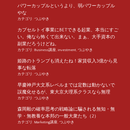
パワーカップルというより、弱パワーカップル
やな
カテゴリ:
つぶやき
カプセルトイ事業にBETできる起業、本当にすご
い。俺なら怖くて出来ない。まぁ、大手資本の
副業だろうけどね。
カテゴリ:
Business講座
,
investment
,
つぶやき
姫路のトランプも消えたね！家賃収入3億から見
事な転落
カテゴリ:
つぶやき
早慶神戸大文系レベルまでは定数は動かないで
誤魔化せるが、東大京大理系クラスなら無理
カテゴリ:
つぶやき
森岡毅の確率思考の戦略論に騙される無知・無
学・無教養な本邦の一般大衆たち（2）
カテゴリ:
Marketing講座
,
つぶやき