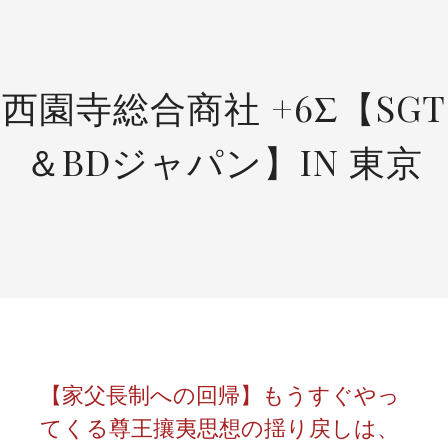
SKIP
TO
CONTENT
西園寺総合商社 +6Σ【SGT
＆BDジャパン】IN 東京
【家父長制への回帰】もうすぐやっ
てくる尊王攘夷思想の揺り戻しは、