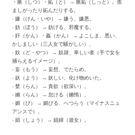
・嫉（しつ）・妬（と） → 嫉妬（しっと）。羨
ましがったり妬んだりする。
• 嫌（けん・いや） → 嫌う、嫌悪。
• 妨（ぼう） → 妨げる、邪魔する。
• 奸（かん）・姦（かん） → よこしま、悪い、
かしましい（三人女で騒がしい）、
• 奴（ど・やつ） → 奴隷、卑しい者（手で女を
捕らえるイメージ）。
• 妄（もう） → 妄想、でたらめ。
• 妖（よう） → 妖しい、化け物めいた。
• 婪（らん） → 貪欲（欲深い）。
• 嬾（らん） → 怠ける（嬾惰）。
• 媚（び） → 媚びる、へつらう（マイナスニュ
アンスで）。
• 娼（しょう） → 娼婦（遊女）。