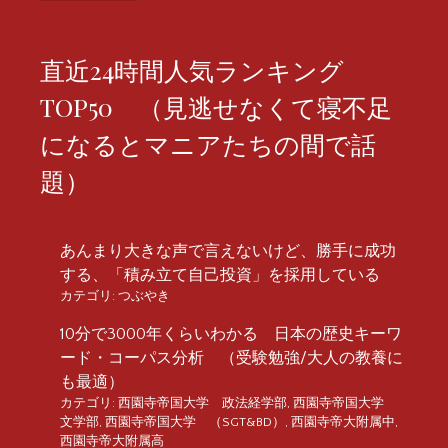
直近24時間人気ランキング
TOP50 （見逃せなくて寝不足
になるとマニアたちの間で話
題）
あんまり大きな声で言えないけど、勝手に成功
する、「積み立て自己投資」を採用している
カテゴリ:
つぶやき
10分で3000年くらいわかる 日本の歴史キーワ
ード・コーパス分析 （受験勉強/大人の教養に
も最適）
カテゴリ:
西園寺帝国大学 政法経学部
,
西園寺帝国大学
文学部
,
西園寺帝国大学 （SGT&BD）
,
西園寺帝大附属中
,
西園寺帝大附属高