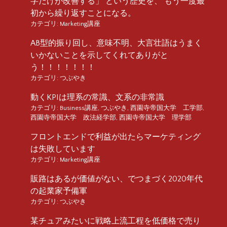
字だけが改善する」 という歴史を、 もう一度最
初から繰り返すことになる。
カテゴリ:
Marketing講座
AB型的振り回し、意味不明、大言壮語はうまく
いかないことを示してくれてありがと
う！！！！！！！
カテゴリ:
つぶやき
動くKPIは理系の常識、文系の非常識
カテゴリ:
Business講座
,
つぶやき
,
西園寺帝国大学 工学部
,
西園寺帝国大学 政法経学部
,
西園寺帝国大学 理学部
フロントエンドで利益が出たらマーケティング
は失敗しています
カテゴリ:
Marketing講座
販路はあるが価値がない、でつまづく2020年代
の起業家予備軍
カテゴリ:
つぶやき
某チュアみたいに戦略上流工程を低価格で売り