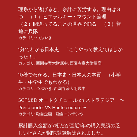
理系から逃げると、余計に苦労する。理由は３
つ （１）ヒエラルキー・マウント論理
（２）間違ってることの世界で踊る （３）普
通に兵隊
カテゴリ:
つぶやき
1分でわかる日本史 「こうやって教えてほしか
った！」
カテゴリ:
西園寺帝大附属中
,
西園寺帝大附属高
10秒でわかる、日本史・日本人の本質 （小学
生・中学生でもわかる）
カテゴリ:
つぶやき
,
西園寺帝大附属中
SGT&BD オートクチュール on ストラテジア 〜
Prêt à porter VS Haute couture〜
カテゴリ:
独自企画・独自コンテンツ
累計購入金額が7桁だが直近1年の購入実績の乏
しいIYさんが閲覧登録解除されました。