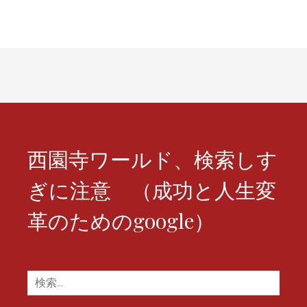
ゲ
ー
シ
ョ
ン
西園寺ワールド、検索しす
ぎに注意 （成功と人生変
革のためのgoogle）
検
索: