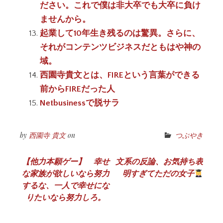
ださい。これで僕は非大卒でも大卒に負け
ませんから。
起業して10年生き残るのは驚異。さらに、
それがコンテンツビジネスだともはや神の
域。
西園寺貴文とは、FIREという言葉ができる
前からFIREだった人
Netbusinessで脱サラ
by
西園寺 貴文
on
つぶやき
投
【他力本願ゲー】 幸せ
文系の反論、お気持ち表
な家族が欲しいなら努力
明すぎてただの女子
稿
するな、一人で幸せにな
ナ
りたいなら努力しろ。
ビ