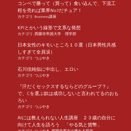
コンペで勝って（買って）食い込んで、下流工
程を売れば業界No.1だチュア！
カテゴリ:
Business講座
KPIとかいう線形で文系な発想
カテゴリ:
西園寺帝国大学 理学部
日本女性のキモいところ１０選（日本男性共感
しすぎて全員涙）
カテゴリ:
つぶやき
石川佳純似に中出し、エロい
カテゴリ:
つぶやき
『汗だくセックスするならどのグループ？』
で、Cを選ぶ奴は成功しないと言われてるのおも
ろい
カテゴリ:
つぶやき
AIには教えられない人生講座 ２３歳の自分に
向けて人生を語ろう 「やる気と貨幣」
カテゴリ:
つぶやき
,
西園寺貴文の痺れる哲学