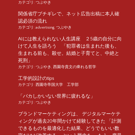
カテゴリ:
つぶやき
関係省庁ブチギレで、ネット広告出稿に本人確
認必須の流れ
カテゴリ:
advertising
,
つぶやき
AIには教えられない人生講座 ２5歳の自分に向
けて人生を語ろう 「犯罪者は生まれた後も、
生まれる前も、殺せ。結婚と子育てと、中絶と
死刑」
カテゴリ:
つぶやき
,
西園寺貴文の痺れる哲学
工学的設計のtips
カテゴリ:
西園寺帝国大学 工学部
「バカしかいない世界に疲れるな」
カテゴリ:
つぶやき
ブランドマーケティングは、 デジタルマーケテ
ィングが過去20年間かけて経験してきた 「計測
できるものを最適化した結果、どうでもいい数