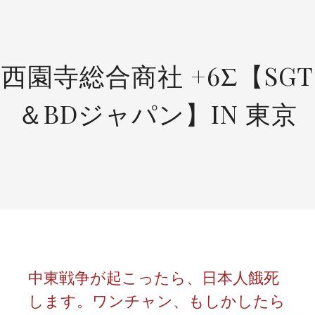
SKIP
TO
CONTENT
西園寺総合商社 +6Σ【SGT
＆BDジャパン】IN 東京
中東戦争が起こったら、日本人餓死
します。ワンチャン、もしかしたら