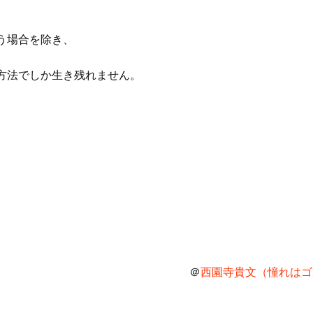
う場合を除き、
方法でしか生き残れません。
＠
西園寺貴文（憧れはゴル