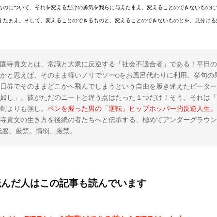
ものについて、それを変えるだけの勇気を我らに与えたまえ。変えることのできないものに
えたまえ。そして、変えることのできるものと、変えることのできないものとを、見分ける
園寺貴文とは、常識と大衆に反逆する「社会不適合者」である！平日の
かと思えば、そのまま軽いノリでソー◯をお風呂代わりに利用。挙句の
日券でそのままどこかへ飛んでしまうという自由を履き違えたピーター
如し」。彼がただのニートと違う点はたった１つだけ！そう。それは「
剣よりも強し。
ペンを握った男の「逆転」ヒップホッパー的反逆人生。
寺貴文の生き方を後続の者たちへと伝承する、極めてアンダーグラウン
。低脳、厳禁。情弱、厳禁。
読んだ人はこの記事も読んでいます