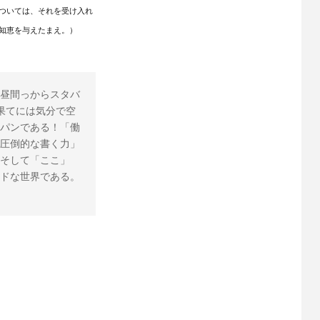
ついては、それを受け入れ
知恵を与えたまえ。）
昼間っからスタバ
果てには気分で空
パンである！「働
圧倒的な書く力」
そして「ここ」
ドな世界である。 