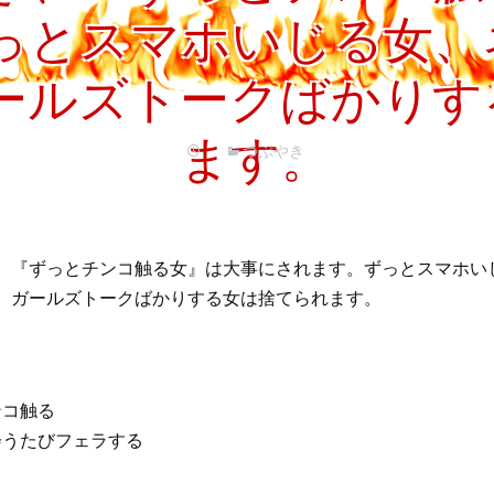
プ
っとスマホいじる女、
ールズトークばかりす
ます。
つぶやき
、『ずっとチンコ触る女』は大事にされます。ずっとスマホい
、ガールズトークばかりする女は捨てられます。
ンコ触る
会うたびフェラする