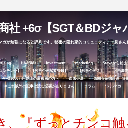
社 +6σ【SGT＆BDジャパ
マガが勉強になると評判です。秘密の隠れ家的コミュニティ。一見さん
コ
rtising
HAARMs
investment
marketing
Steveから始
ン
コンテンツ】
【独自企画閲覧登録】
【独自企画２】
【西園寺独
テ
年収3000万円以上の富裕層の方へ
西園寺展
西園寺帝国計画（刮
ン
＃これ以外の記事は読む必要がありません
コラム
*メルマガ
ツ
へ
ス
キ
き、『ずっとチンコ触
ッ