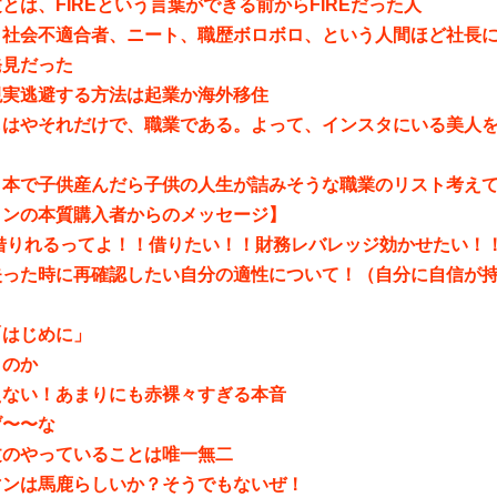
とは、FIREという言葉ができる前からFIREだった人
、社会不適合者、ニート、職歴ボロボロ、という人間ほど社長
発見だった
現実逃避する方法は起業か海外移住
もはやそれだけで、職業である。よって、インスタにいる美人
日本で子供産んだら子供の人生が詰みそうな職業のリスト考え
インの本質購入者からのメッセージ】
円借りれるってよ！！借りたい！！財務レバレッジ効かせたい！
失った時に再確認したい自分の適性について！（自分に自信が
「はじめに」
くのか
えない！あまりにも赤裸々すぎる本音
げ〜〜な
文のやっていることは唯一無二
マンは馬鹿らしいか？そうでもないぜ！