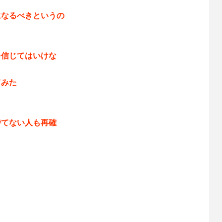
になるべきというの
を信じてはいけな
てみた
！
持てない人も再確