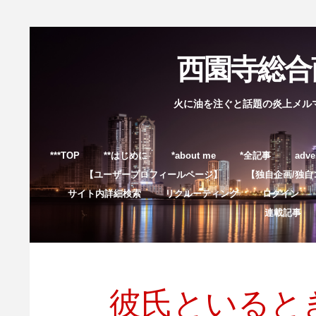
西園寺総合商
火に油を注ぐと話題の炎上メル
***TOP
**はじめに
*about me
*全記事
adve
【ユーザープロフィールページ】
【独自企画/独自
サイト内詳細検索
リクルーティング
ログイン
連載記事
彼氏といると