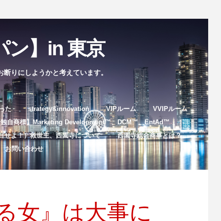
ン】in 東京
お断りにしようかと考えています。
まった
strategy&innovation
VIPルーム
VVIPルーム
自商標】Marketing Development™️、DCM™️、EntAd™️
目せよ！）救世主、西園寺について
西園寺総合商事とは？
お問い合わせ
る女』は大事に