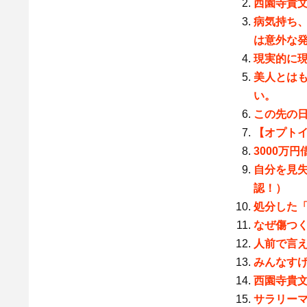
西園寺貴文
病気持ち
は意外な
現実的に
美人とは
い。
この先の
【オプト
3000万
自分を見
認！）
処分した
なぜ傷つ
人前で言
みんなす
西園寺貴
サラリー