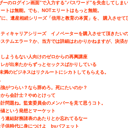
ザーのログイン画面”で入力する”パスワード”を失念してしま
ートは無能。でも、NOTエリートはもっと無能。
ぎに、遺産相続シリーズ「信用と教育の本質」を、 購入させて
。
ティキャリアシリーズ イノベーターを購入させて頂きたいのです
システムエラー？か、当方では詳細はわかりかねますが、決済
うしようもない人向けのゼロからの再興講座
フレが出来たからずっとセックスばかりしている
億未満のビジネスはリクルートにシカトしてもらえる。
れ
勉強がつらい？なら辞めろ。死にたいのか？
ーから会計士？やめとけって
会計問題ね。監査委員会のメンバーを見て思うコト。
価値という発想とマーケット
もう連結財務諸表のあたりとか忘れてるなー
子供時代に身につけよ byバフェット