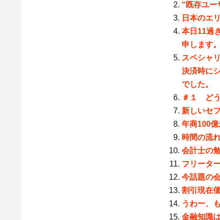
“既存ユー
日本のエリ
本日11過
申します
スペシャリ
決済時に
でした。
＃１ ど
新しいセ
年商100
時間の流
会計士の
フリータ
今話題の
割引現在
うわー、
金融知識は