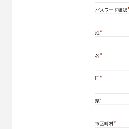
パスワード確認
*
姓
*
名
*
国
*
県
*
市区町村