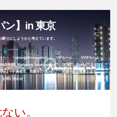
ン】in 東京
お断りにしようかと考えています。
まった
strategy&innovation
VIPルーム
VVIPルーム
自商標】Marketing Development™️、DCM™️、EntAd™️
目せよ！）救世主、西園寺について
西園寺総合商事とは？
お問い合わせ
危ない。