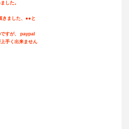
いました。
頂きました、●●と
が、 paypal
が上手く出来ません