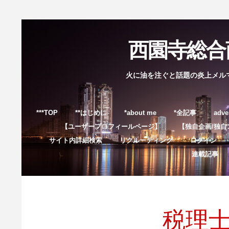
西園寺総合商
火に油を注ぐと話題の炎上メル
***TOP
**はじめに
*about me
*全記事
adve
【ユーザープロフィールページ】
【独自企画/独自
サイト内詳細検索
リクルーティング
ログイン
連載記事
税理