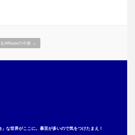
ffiliateの今後
→
合」な世界がここに。暴言が多いので気をつけたまえ！