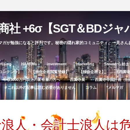
社 +6σ【SGT＆BDジャパ
マガが勉強になると評判です。秘密の隠れ家的コミュニティ。一見さん
コ
rtising
HAARMs
investment
marketing
Steveから始
ン
コンテンツ】
【独自企画閲覧登録】
【独自企画２】
【西園寺独
テ
年収3000万円以上の富裕層の方へ
西園寺展
西園寺帝国計画（刮
ン
＃これ以外の記事は読む必要がありません
コラム
*メルマガ
ツ
へ
ス
キ
士浪人・会計士浪人は
ッ