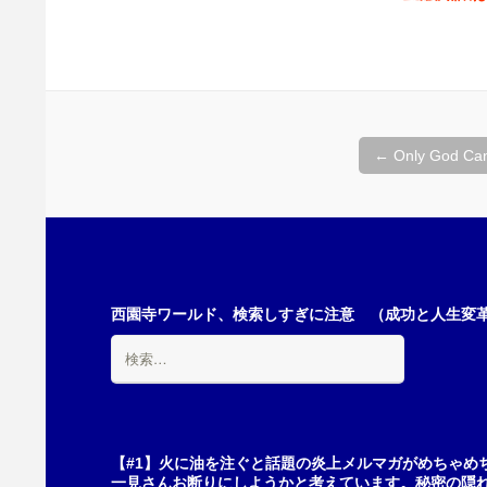
投
←
Only God Ca
稿
ナ
西園寺ワールド、検索しすぎに注意 （成功と人生変革の
検
ビ
索:
ゲ
【#1】火に油を注ぐと話題の炎上メルマガがめちゃめ
一見さんお断りにしようかと考えています。秘密の隠