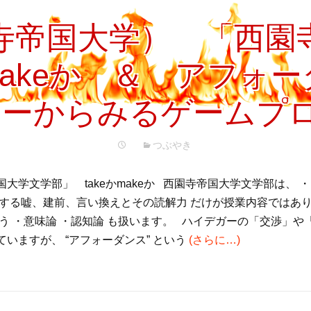
園寺帝国大学） 「西園
かmakeか ＆ アフォ
ニーからみるゲームプ
つぶやき
大学文学部」 takeかmakeか 西園寺帝国大学文学部は、 
通する嘘、建前、言い換えとその読解力 だけが授業内容ではあ
伴う ・意味論 ・認知論 も扱います。 ハイデガーの「交渉」や
いますが、 “アフォーダンス” という
(さらに…)