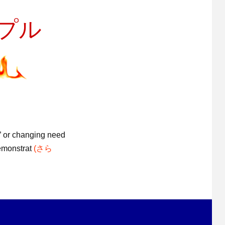
プル
d” or changing need
demonstrat
(さら