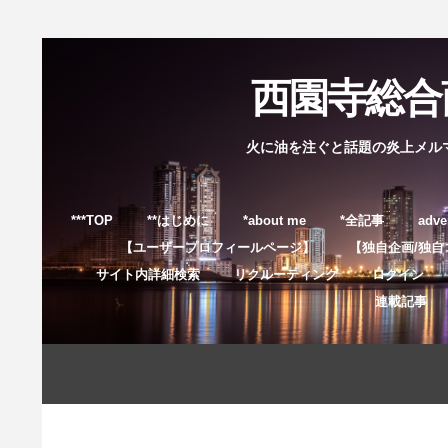
西園寺総合商
火に油を注ぐと話題の炎上メル
***TOP
**はじめに
*about me
*全記事
adve
【ユーザープロフィールページ】
【独自企画/独自
サイト内詳細検索
リクルーティング
ログイン
連載記事