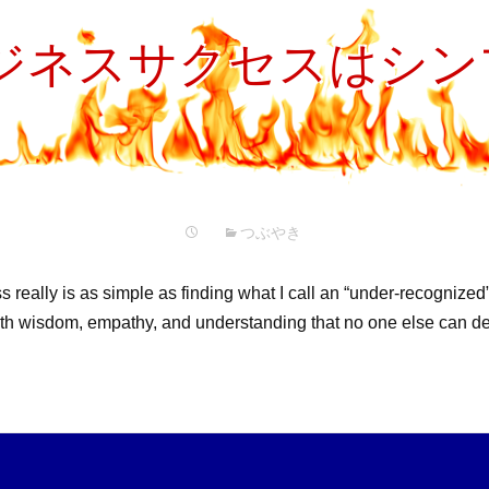
ジネスサクセスはシン
つぶやき
 really is as simple as finding what I call an “under-recognize
n with wisdom, empathy, and understanding that no one else can 