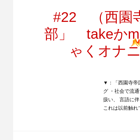
#22 （西
部」 take
ゃくオナ
▼：「西園寺帝国
グ ・社会で流
扱い、 言語に
これは以前触れて