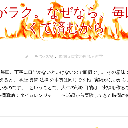
プ
がラク。なぜなら、毎
くて済むから
つぶやき
、
西園寺貴文の痺れる哲学
毎回、丁寧に口説かないといけないので面倒です。 その意味
えると、 学歴 貨幣 法律 の本質は同じですね 実績がないか
かるのです。 ということで、人生の戦略目的は、実績を作る
時間戦略：タイムレンジャー 〜16歳から実験してきた時間の