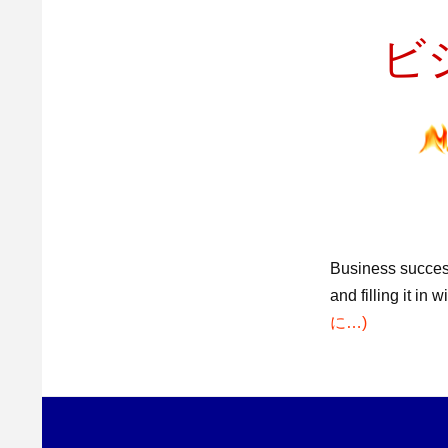
ビ
Business success
and filling it i
に…)