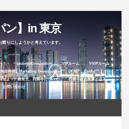
ン】in 東京
お断りにしようかと考えています。
まった
strategy&innovation
VIPルーム
VVIPルーム
自商標】Marketing Development™️、DCM™️、EntAd™️
目せよ！）救世主、西園寺について
西園寺総合商事とは？
お問い合わせ