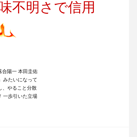
意味不明さで信用
落合陽一 本田圭佑
』みたいになって
し、やること分散
 一歩引いた立場