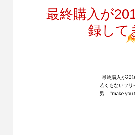
最終購入が2
録して
最終購入が20
若くもないフリー
男 "make you fe