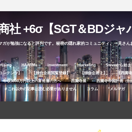
社 +6σ【SGT＆BDジャパ
マガが勉強になると評判です。秘密の隠れ家的コミュニティ。一見さん
コ
rtising
HAARMs
investment
marketing
Steveから始
ン
コンテンツ】
【独自企画閲覧登録】
【独自企画２】
【西園寺独
テ
年収3000万円以上の富裕層の方へ
西園寺展
西園寺帝国計画（刮
ン
＃これ以外の記事は読む必要がありません
コラム
*メルマガ
ツ
へ
ス
キ
ッ