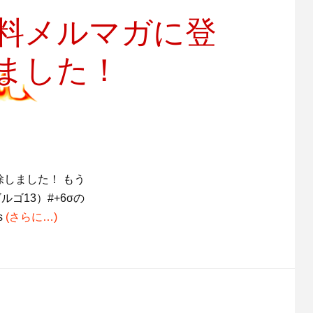
無料メルマガに登
ました！
しました！ もう
ゴ13）#+6σの
us
(さらに…)