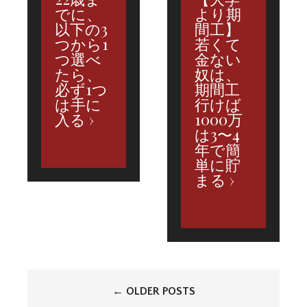
でに、
より期
以下の3
間工】
つから1
若くて
つ選べ
金ない
たら、
奴は、
必ず1つ
期間工
は手に
行けば
入る
1000万
は3〜4
年で簡
単に貯
まる
投
←
OLDER POSTS
稿