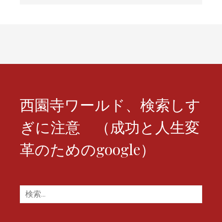
ナ
ビ
ゲ
ー
シ
西園寺ワールド、検索しす
ョ
ぎに注意 （成功と人生変
ン
革のためのgoogle）
検
索: