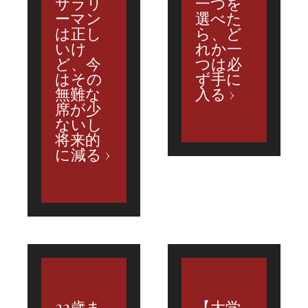
サラリ
一つを
ーマン
選べた
は正し
ら、ど
いけ
れか一
ど、今
つは必
はその
ず手に
無難な
入る
席が少
ないし
将来的
に減る
22歳ま
【大学