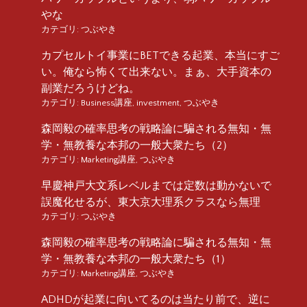
やな
カテゴリ:
つぶやき
カプセルトイ事業にBETできる起業、本当にすご
い。俺なら怖くて出来ない。まぁ、大手資本の
副業だろうけどね。
カテゴリ:
Business講座
,
investment
,
つぶやき
森岡毅の確率思考の戦略論に騙される無知・無
学・無教養な本邦の一般大衆たち（2）
カテゴリ:
Marketing講座
,
つぶやき
早慶神戸大文系レベルまでは定数は動かないで
誤魔化せるが、東大京大理系クラスなら無理
カテゴリ:
つぶやき
森岡毅の確率思考の戦略論に騙される無知・無
学・無教養な本邦の一般大衆たち（1）
カテゴリ:
Marketing講座
,
つぶやき
ADHDが起業に向いてるのは当たり前で、逆に