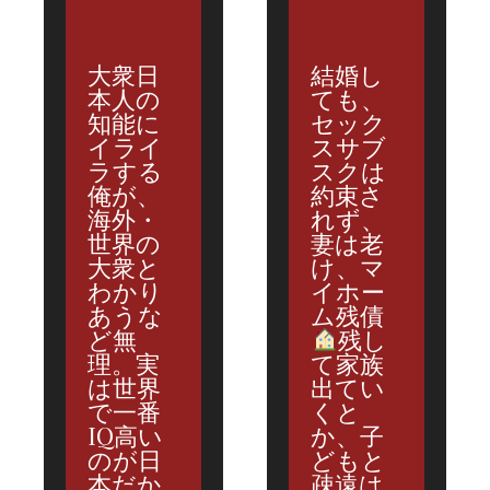
大衆日
結婚し
本人の
ても、
知能に
セック
イライ
スサブ
ラする
スクは
俺が、
約束さ
海外・
れず、
世界の
妻は老
大衆と
け、マ
わかり
イホー
あうな
ム残債
ど無
残し
理。実
て家族
は世界
出てい
で一番
くと
IQ高い
か、子
のが日
どもと
本だか
疎遠は