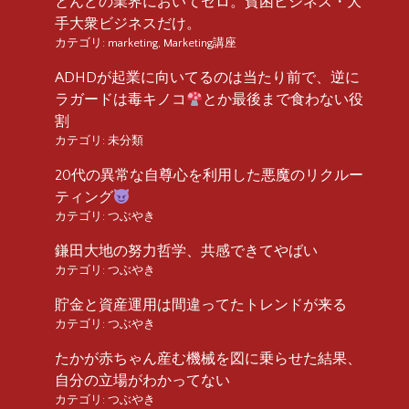
とんどの業界においてゼロ。貧困ビジネス・大
手大衆ビジネスだけ。
カテゴリ:
marketing
,
Marketing講座
ADHDが起業に向いてるのは当たり前で、逆に
ラガードは毒キノコ
とか最後まで食わない役
割
カテゴリ:
未分類
20代の異常な自尊心を利用した悪魔のリクルー
ティング
カテゴリ:
つぶやき
鎌田大地の努力哲学、共感できてやばい
カテゴリ:
つぶやき
貯金と資産運用は間違ってたトレンドが来る
カテゴリ:
つぶやき
たかが赤ちゃん産む機械を図に乗らせた結果、
自分の立場がわかってない
カテゴリ:
つぶやき