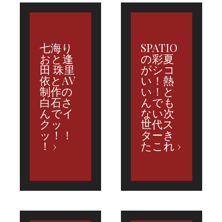
七海り
SPATIO
おと逢
の彩夏
田 珠里
がシコ
依とAV
い！熱
制作の
い！と
白石さ
んでも
んでイ
ない次
クッ
世代ス
ッ！！
ターき
！
たこれ