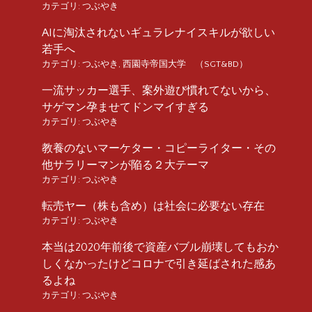
カテゴリ:
つぶやき
AIに淘汰されないギュラレナイスキルが欲しい
若手へ
カテゴリ:
つぶやき
,
西園寺帝国大学 （SGT&BD）
一流サッカー選手、案外遊び慣れてないから、
サゲマン孕ませてドンマイすぎる
カテゴリ:
つぶやき
教養のないマーケター・コピーライター・その
他サラリーマンが陥る２大テーマ
カテゴリ:
つぶやき
転売ヤー（株も含め）は社会に必要ない存在
カテゴリ:
つぶやき
本当は2020年前後で資産バブル崩壊してもおか
しくなかったけどコロナで引き延ばされた感あ
るよね
カテゴリ:
つぶやき