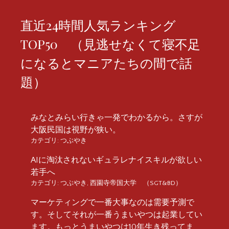
直近24時間人気ランキング
TOP50 （見逃せなくて寝不足
になるとマニアたちの間で話
題）
みなとみらい行きゃ一発でわかるから。さすが
大阪民国は視野が狭い。
カテゴリ:
つぶやき
AIに淘汰されないギュラレナイスキルが欲しい
若手へ
カテゴリ:
つぶやき
,
西園寺帝国大学 （SGT&BD）
マーケティングで一番大事なのは需要予測で
す。そしてそれが一番うまいやつは起業してい
ます。もっとうまいやつは10年生き残ってま