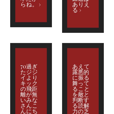
らね。
ありえ
る
70過ぎ
あえて
たジジ
露悪的
イより
に振る
キック
舞って
の飛距
ること
離が無
を敵と
いみな
判断す
さんこ
る読解
んにち
力の乏