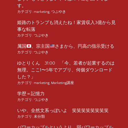
す。
カテゴリ:
marketing
,
つぶやき
姫路のトランプも消えたね！家賃収入3億から見
事な転落
カテゴリ:
つぶやき
属国
、宗主国
さまから、円高の指示受ける
カテゴリ:
つぶやき
ゆとりくん 31:00 「今、若者が起業するのは
無理。ここ1〜5年でアプリ、何個ダウンロード
した？」
カテゴリ:
marketing
,
Marketing講座
学歴＝記憶力
カテゴリ:
つぶやき
いや、全然文系っぽいよ 笑笑笑笑笑笑笑笑
カテゴリ:
未分類
パワーカップルというより、弱パワーカップル