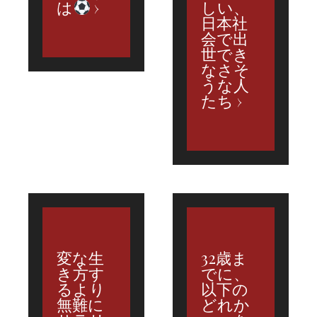
は
しい、
日本社
会で出
世でき
なさそ
うな人
たち
変な生
32歳ま
き方す
でに、
るより
以下の
無難に
どれか