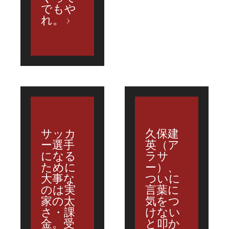
でもや
れ。
サッカ
久保建
ー選手
英（ア
になる
ラサ
ために
ー）、
大事な
ついに
のは実
言葉に
家の太
気をつ
さ・課
けない
金。受
と叩か