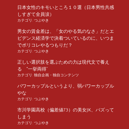
日本女性のキモいところ１０選（日本男性共感
しすぎて全員涙）
カテゴリ:
つぶやき
男女の賃金差は、「女のやる気のなさ」だとエ
ビデンス経済学で決着ついているのに、いつま
でポリコレやるつもりだ？
カテゴリ:
つぶやき
正しい選択肢を選ぶための力は現代文で養え
る “一挙両得”
カテゴリ:
独自企画・独自コンテンツ
パワーカップルというより、弱パワーカップル
やな
カテゴリ:
つぶやき
市川学園高校（偏差値73）の美女JK、バズって
しまう
カテゴリ:
つぶやき