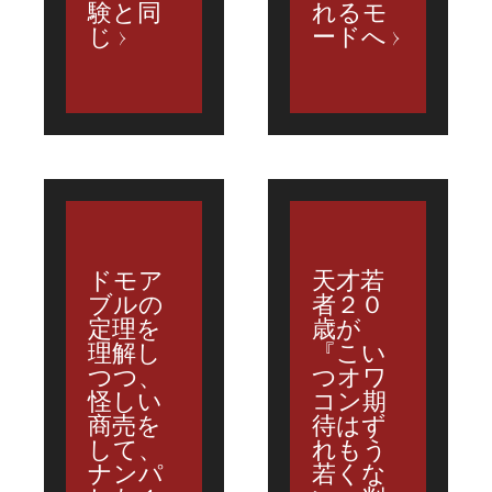
験と同
れるモ
じ
ードへ
ドモア
天才若
ブルの
者２０
定理を
歳が
理解し
『こい
つつ、
つオワ
怪しい
コン期
商売を
待はず
して、
れもう
ナンパ
若くな