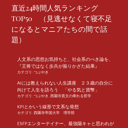
直近24時間人気ランキング
TOP50 （見逃せなくて寝不足
になるとマニアたちの間で話
題）
人文系の思想お気持ちと、社会系のべき論を、
『王将ではなく歩兵が振りかざた結果』
カテゴリ:
つぶやき
AIには教えられない人生講座 ２３歳の自分に
向けて人生を語ろう 「やる気と貨幣」
カテゴリ:
つぶやき
,
西園寺貴文の痺れる哲学
KPIとかいう線形で文系な発想
カテゴリ:
西園寺帝国大学 理学部
ESFPエンターテイナー、最強陽キャと思われが