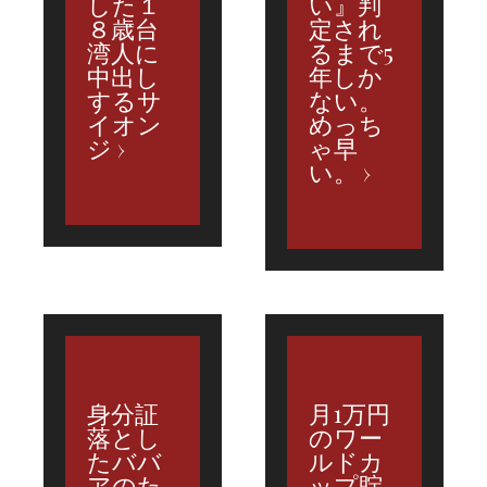
した１
い』判
８歳台
定され
湾人に
るまで5
中出し
年しか
するサ
ない。
イオン
めっち
ジ
ゃ早
い。
身分証
月1万円
落とし
のワー
たババ
ルドカ
アのた
ップ貯