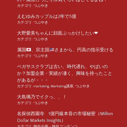
カテゴリ:
つぶやき
えむゆみカップルは2年で5億
カテゴリ:
つぶやき
大野愛美ちゃんに顔面ぶっかけしたい❤︎
カテゴリ:
つぶやき
属国
、宗主国
さまから、円高の指示受ける
カテゴリ:
つぶやき
ペガサスクラブは古い、時代遅れ、やばいの
か？加盟企業・実績が凄く、興味を持ったこと
があるが・・・
カテゴリ:
marketing
,
Marketing講座
,
つぶやき
大島璃乃でイクっ、、！
カテゴリ:
つぶやき
名探偵西園寺 1億円級本音の市場秘密（Million
Dollar Markets Insights）
カテゴリ:
独自企画・独自コンテンツ