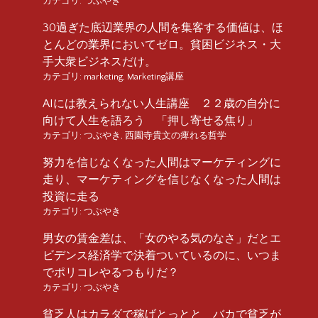
カテゴリ:
つぶやき
30過ぎた底辺業界の人間を集客する価値は、ほ
とんどの業界においてゼロ。貧困ビジネス・大
手大衆ビジネスだけ。
カテゴリ:
marketing
,
Marketing講座
AIには教えられない人生講座 ２２歳の自分に
向けて人生を語ろう 「押し寄せる焦り」
カテゴリ:
つぶやき
,
西園寺貴文の痺れる哲学
努力を信じなくなった人間はマーケティングに
走り、マーケティングを信じなくなった人間は
投資に走る
カテゴリ:
つぶやき
男女の賃金差は、「女のやる気のなさ」だとエ
ビデンス経済学で決着ついているのに、いつま
でポリコレやるつもりだ？
カテゴリ:
つぶやき
貧乏人はカラダで稼げとっとと バカで貧乏が