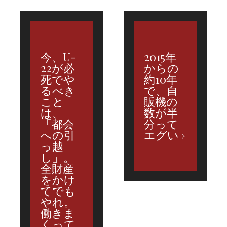
今、U-
2015年
22が必
からの
死でや
約10年
るべき
で、自
こと
販機の
は、
数が半
「都会
分って
への引
エグい
っ越
し」。
全財産
をかけ
てでも
やれ。
働きま
くって