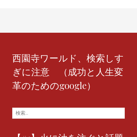
ナ
ビ
ゲ
ー
シ
西園寺ワールド、検索しす
ョ
ぎに注意 （成功と人生変
ン
革のためのgoogle）
検
索: