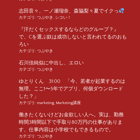
志田音々、一ノ瀬瑠奈、森脇梨々夏でイクっ
カテゴリ:
つぶやき
,
シコい！
『汗だくセックスするならどのグループ？』
で、Cを選ぶ奴は成功しないと言われてるのおも
ろい
カテゴリ:
つぶやき
石川佳純似に中出し、エロい
カテゴリ:
つぶやき
ゆとりくん 31:00 「今、若者が起業するのは
無理。ここ1〜5年でアプリ、何個ダウンロード
した？」
カテゴリ:
marketing
,
Marketing講座
働きたくないけどお金欲しい人へ。実は、勤務
時間3時間以下で手取り80万円の仕事がありま
す、仕事内容は小学校でもできるもので。
カテゴリ:
つぶやき