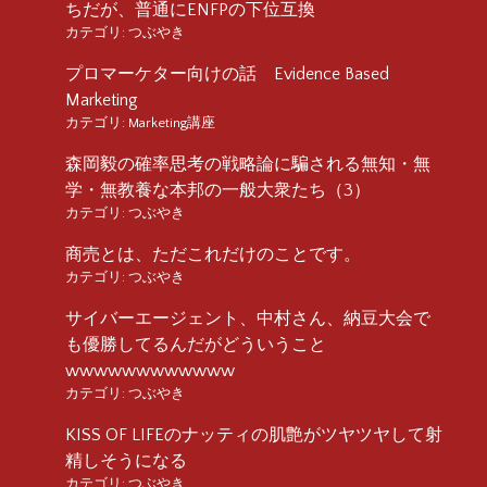
ちだが、普通にENFPの下位互換
カテゴリ:
つぶやき
プロマーケター向けの話 Evidence Based
Marketing
カテゴリ:
Marketing講座
森岡毅の確率思考の戦略論に騙される無知・無
学・無教養な本邦の一般大衆たち（3）
カテゴリ:
つぶやき
商売とは、ただこれだけのことです。
カテゴリ:
つぶやき
サイバーエージェント、中村さん、納豆大会で
も優勝してるんだがどういうこと
wwwwwwwwwwww
カテゴリ:
つぶやき
KISS OF LIFEのナッティの肌艶がツヤツヤして射
精しそうになる
カテゴリ:
つぶやき