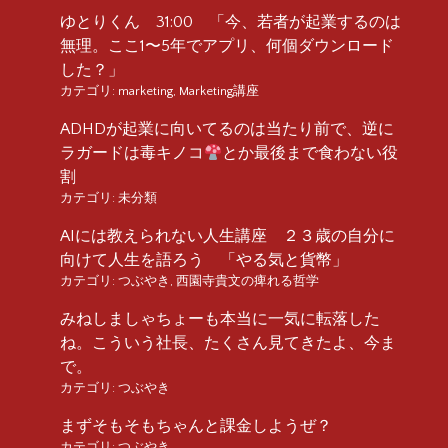
ゆとりくん 31:00 「今、若者が起業するのは
無理。ここ1〜5年でアプリ、何個ダウンロード
した？」
カテゴリ:
marketing
,
Marketing講座
ADHDが起業に向いてるのは当たり前で、逆に
ラガードは毒キノコ
とか最後まで食わない役
割
カテゴリ:
未分類
AIには教えられない人生講座 ２３歳の自分に
向けて人生を語ろう 「やる気と貨幣」
カテゴリ:
つぶやき
,
西園寺貴文の痺れる哲学
みねしましゃちょーも本当に一気に転落した
ね。こういう社長、たくさん見てきたよ、今ま
で。
カテゴリ:
つぶやき
まずそもそもちゃんと課金しようぜ？
カテゴリ:
つぶやき