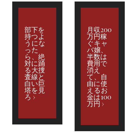
部下を
月収200
持つよ
万円稼
うにな
ぐキャ
った
バ嬢、
ら、絶
半数は
対に踊
費用で
る大捜
消え
査線と
て、自
白い巨
由に使
塔を見
えるお
ろ
金は100
万円