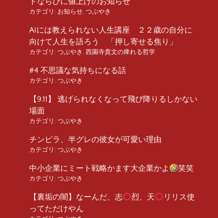
トならびに値上げのお知らせ
カテゴリ:
お知らせ
,
つぶやき
AIには教えられない人生講座 ２２歳の自分に
向けて人生を語ろう 「押し寄せる焦り」
カテゴリ:
つぶやき
,
西園寺貴文の痺れる哲学
#4 不思議な気持ちになる話
カテゴリ:
つぶやき
【9.11】 逃げられなくなって飛び降りるしかない
場面
カテゴリ:
つぶやき
チンピラ、半グレの彼女が可愛い理由
カテゴリ:
つぶやき
中小企業にミート戦略かます大企業かよ
笑笑
カテゴリ:
つぶやき
【裏垢の闇】なーんだ、志
烈、天
リリス使
ってただけやん