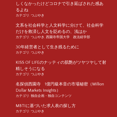
しくなかったけどコロナで引き延ばされた感あ
るよね
カテゴリ:
つぶやき
文系を社会科学と人文科学に分けて、社会科学
だけを救済し人文を貶めるの、浅はか
カテゴリ:
つぶやき
,
西園寺帝国大学 政法経学部
30年経営者として生き残るために
カテゴリ:
つぶやき
KISS OF LIFEのナッティの肌艶がツヤツヤして射
精しそうになる
カテゴリ:
つぶやき
名探偵西園寺 1億円級本音の市場秘密（Million
Dollar Markets Insights）
カテゴリ:
独自企画・独自コンテンツ
MBTIに基づいた求人表の探し方
カテゴリ:
つぶやき