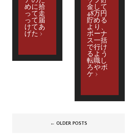
めに拾
金して
って走
48万円
って届
貯める
けてあ
より、
げた
ボーナ
ス一括
で行け
るよう
転職し
ろやボ
ケ
投
←
OLDER POSTS
稿