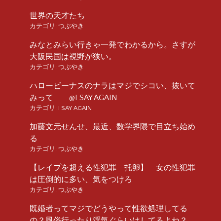
世界の天才たち
カテゴリ:
つぶやき
みなとみらい行きゃ一発でわかるから。さすが
大阪民国は視野が狭い。
カテゴリ:
つぶやき
ハロービーナスのナラはマジでシコい、抜いて
みって @I SAY AGAIN
カテゴリ:
I SAY AGAIN
加藤文元せんせ、最近、数学界隈で目立ち始め
る
カテゴリ:
つぶやき
【レイプを超える性犯罪 托卵】 女の性犯罪
は圧倒的に多い、気をつけろ
カテゴリ:
つぶやき
既婚者ってマジでどうやって性欲処理してる
の？風俗行ったり浮気ぐらいはしてるよね？