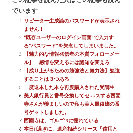
でいます
リピーター生成論のパスワードが表示され
ません！
“既存ユーザーのログイン画面”で入力す
る”パスワード”を失念してしまいました。
【魅力的な情報発信者の本質フォローメー
ル】 感情を変えるには認知を変えろ
【成り上がるための勉強法と努力法】勉強
することは３つある
一度返本した本を再度購入された受講生
美人銀行員と番号交換してセ○○スする西園
寺さんが羨ましいので私も美人風俗嬢の番
号ゲットしました。
西園寺は、ゴルゴ13に憧れている
本日11過ぎに、遺産相続シリーズ「信用と