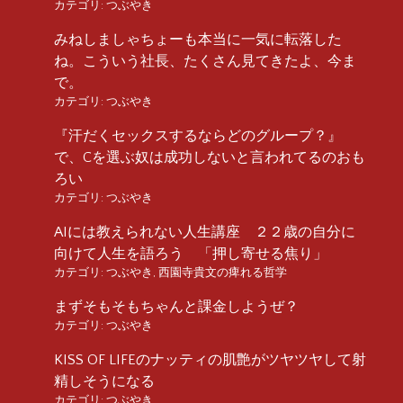
カテゴリ:
つぶやき
みねしましゃちょーも本当に一気に転落した
ね。こういう社長、たくさん見てきたよ、今ま
で。
カテゴリ:
つぶやき
『汗だくセックスするならどのグループ？』
で、Cを選ぶ奴は成功しないと言われてるのおも
ろい
カテゴリ:
つぶやき
AIには教えられない人生講座 ２２歳の自分に
向けて人生を語ろう 「押し寄せる焦り」
カテゴリ:
つぶやき
,
西園寺貴文の痺れる哲学
まずそもそもちゃんと課金しようぜ？
カテゴリ:
つぶやき
KISS OF LIFEのナッティの肌艶がツヤツヤして射
精しそうになる
カテゴリ:
つぶやき