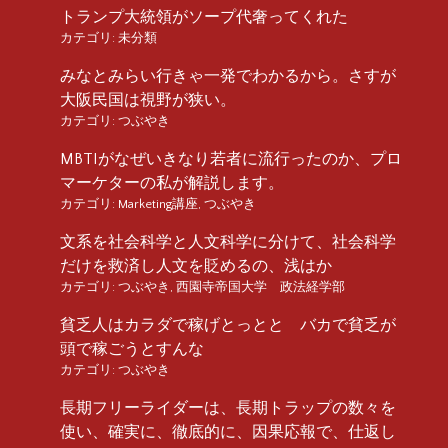
トランプ大統領がソープ代奢ってくれた
カテゴリ:
未分類
みなとみらい行きゃ一発でわかるから。さすが
大阪民国は視野が狭い。
カテゴリ:
つぶやき
MBTIがなぜいきなり若者に流行ったのか、プロ
マーケターの私が解説します。
カテゴリ:
Marketing講座
,
つぶやき
文系を社会科学と人文科学に分けて、社会科学
だけを救済し人文を貶めるの、浅はか
カテゴリ:
つぶやき
,
西園寺帝国大学 政法経学部
貧乏人はカラダで稼げとっとと バカで貧乏が
頭で稼ごうとすんな
カテゴリ:
つぶやき
長期フリーライダーは、長期トラップの数々を
使い、確実に、徹底的に、因果応報で、仕返し