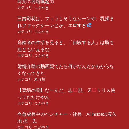
韓女の射精喚起力
カテゴリ:
つぶやき
三吉彩花は、フェラしそうなシーンや、乳揉ま
れファックシーンとか、エロすぎ
カテゴリ:
つぶやき
高齢者の生活を見ると、「自殺する人」は勝ち
組ともいえるな
カテゴリ:
つぶやき
射精介助の動画観てたら何がなんだかわからな
くなってきた
カテゴリ:
未分類
【裏垢の闇】なーんだ、志
烈、天
リリス使
ってただけやん
カテゴリ:
つぶやき
今急成長中のベンチャー・社長 AI insideの渡久
地 択 氏
カテゴリ:
つぶやき