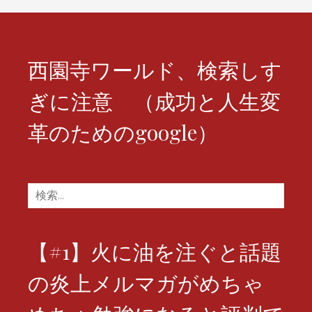
ョ
ン
西園寺ワールド、検索しす
ぎに注意 （成功と人生変
革のためのgoogle）
検
索:
【#1】火に油を注ぐと話題
の炎上メルマガがめちゃ