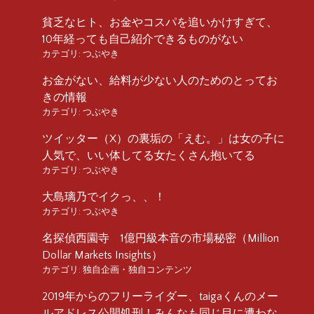
貧乏なヒト、お金やコスパを追いかけすぎて、
10年経っても自己紹介できるものがない
カテゴリ:
つぶやき
お金がない、給料が少ない人のためのとってお
きの情報
カテゴリ:
つぶやき
ツイッター（X）の裏垢の「えむ。」は女の子に
人気で、いい体してる女たくさん抱いてる
カテゴリ:
つぶやき
大島璃乃でイクっ、、！
カテゴリ:
つぶやき
名探偵西園寺 1億円級本音の市場秘密（Million
Dollar Markets Insights）
カテゴリ:
独自企画・独自コンテンツ
2019年からのフリーライダー、taigaくんのメー
ルアドレス公開処刑！みんなも同じ目に遭わな