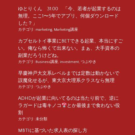
ゆとりくん 31:00 「今、若者が起業するのは
無理。ここ1〜5年でアプリ、何個ダウンロード
した？」
カテゴリ:
marketing
,
Marketing講座
カプセルトイ事業にBETできる起業、本当にすご
い。俺なら怖くて出来ない。まぁ、大手資本の
副業だろうけどね。
カテゴリ:
Business講座
,
investment
,
つぶやき
早慶神戸大文系レベルまでは定数は動かないで
誤魔化せるが、東大京大理系クラスなら無理
カテゴリ:
つぶやき
ADHDが起業に向いてるのは当たり前で、逆に
ラガードは毒キノコ
とか最後まで食わない役
割
カテゴリ:
未分類
MBTIに基づいた求人表の探し方