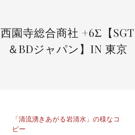
SKIP
TO
CONTENT
西園寺総合商社 +6Σ【SGT
＆BDジャパン】IN 東京
「清流湧きあがる岩清水」の様なコ
ピー