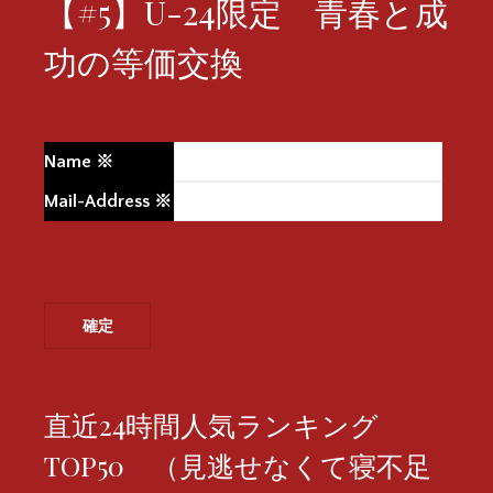
【#5】U-24限定 青春と成
功の等価交換
Name
※
Mail-Address
※
直近24時間人気ランキング
TOP50 （見逃せなくて寝不足