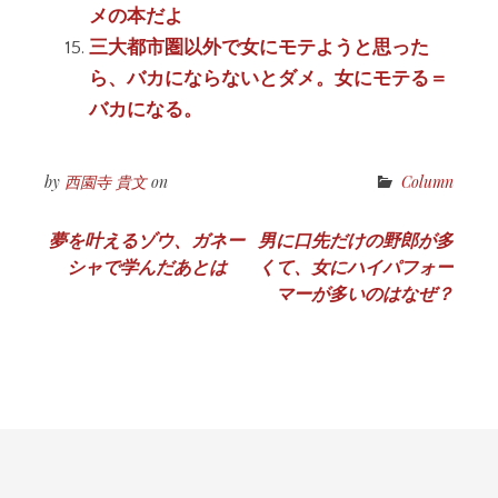
メの本だよ
三大都市圏以外で女にモテようと思った
ら、バカにならないとダメ。女にモテる＝
バカになる。
by
西園寺 貴文
on
Column
投
夢を叶えるゾウ、ガネー
男に口先だけの野郎が多
シャで学んだあとは
くて、女にハイパフォー
稿
マーが多いのはなぜ？
ナ
ビ
ゲ
ー
シ