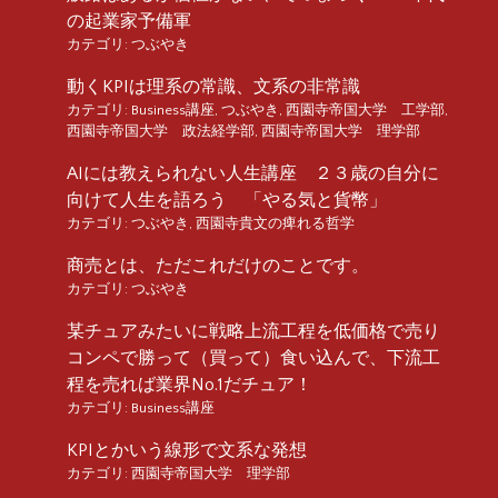
の起業家予備軍
カテゴリ:
つぶやき
動くKPIは理系の常識、文系の非常識
カテゴリ:
Business講座
,
つぶやき
,
西園寺帝国大学 工学部
,
西園寺帝国大学 政法経学部
,
西園寺帝国大学 理学部
AIには教えられない人生講座 ２３歳の自分に
向けて人生を語ろう 「やる気と貨幣」
カテゴリ:
つぶやき
,
西園寺貴文の痺れる哲学
商売とは、ただこれだけのことです。
カテゴリ:
つぶやき
某チュアみたいに戦略上流工程を低価格で売り
コンペで勝って（買って）食い込んで、下流工
程を売れば業界No.1だチュア！
カテゴリ:
Business講座
KPIとかいう線形で文系な発想
カテゴリ:
西園寺帝国大学 理学部