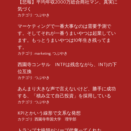
【悲報】平均年収2000万総合商社マン、真実に
気づく
カテゴリ:
つぶやき
マーケティングで一番大事なのは需要予測で
す。そしてそれが一番うまいやつは起業してい
ます。もっとうまいやつは10年生き残ってま
す。
カテゴリ:
marketing
,
つぶやき
西園寺コンサル INTPは残念ながら、INTJの下
位互換
カテゴリ:
つぶやき
あんまり大きな声で言えないけど、勝手に成功
する、「積み立て自己投資」を採用している
カテゴリ:
つぶやき
KPIとかいう線形で文系な発想
カテゴリ:
西園寺帝国大学 理学部
トランプ大統領がソープ代奢ってくれた