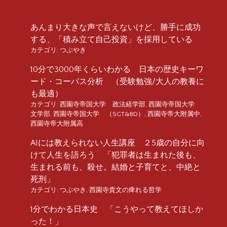
あんまり大きな声で言えないけど、勝手に成功
する、「積み立て自己投資」を採用している
カテゴリ:
つぶやき
10分で3000年くらいわかる 日本の歴史キーワ
ード・コーパス分析 （受験勉強/大人の教養に
も最適）
カテゴリ:
西園寺帝国大学 政法経学部
,
西園寺帝国大学
文学部
,
西園寺帝国大学 （SGT&BD）
,
西園寺帝大附属中
,
西園寺帝大附属高
AIには教えられない人生講座 ２5歳の自分に向
けて人生を語ろう 「犯罪者は生まれた後も、
生まれる前も、殺せ。結婚と子育てと、中絶と
死刑」
カテゴリ:
つぶやき
,
西園寺貴文の痺れる哲学
1分でわかる日本史 「こうやって教えてほしか
った！」