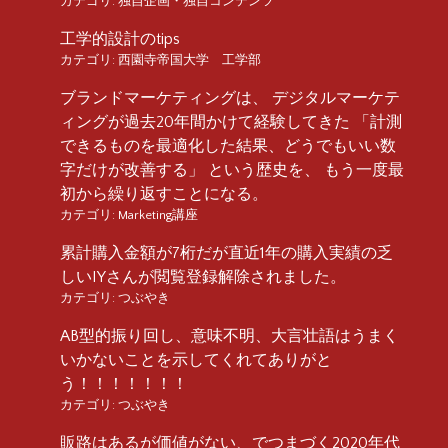
カテゴリ:
独自企画・独自コンテンツ
工学的設計のtips
カテゴリ:
西園寺帝国大学 工学部
ブランドマーケティングは、 デジタルマーケテ
ィングが過去20年間かけて経験してきた 「計測
できるものを最適化した結果、どうでもいい数
字だけが改善する」 という歴史を、 もう一度最
初から繰り返すことになる。
カテゴリ:
Marketing講座
累計購入金額が7桁だが直近1年の購入実績の乏
しいIYさんが閲覧登録解除されました。
カテゴリ:
つぶやき
AB型的振り回し、意味不明、大言壮語はうまく
いかないことを示してくれてありがと
う！！！！！！！
カテゴリ:
つぶやき
販路はあるが価値がない、でつまづく2020年代