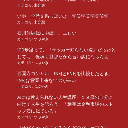
カテゴリ:
未分類
いや、全然文系っぽいよ 笑笑笑笑笑笑笑笑
カテゴリ:
未分類
石川佳純似に中出し、エロい
カテゴリ:
つぶやき
100歩譲って、『サッカー知らない嫁』だったと
しても、億稼ぐ旦那だから言い訳にならんよ
カテゴリ:
つぶやき
西園寺コンサル INFJとENFJを比較したとき、
INFJは営業出来ないのが辛い
カテゴリ:
つぶやき
AIには教えられない人生講座 １９歳の自分に
向けて人生を語ろう 「絶望は金融市場のスト
ップ安に似ている」
カテゴリ:
つぶやき
『汗だくセックスするならどのグループ？』