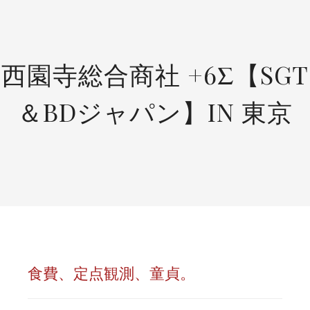
SKIP
TO
CONTENT
西園寺総合商社 +6Σ【SGT
＆BDジャパン】IN 東京
食費、定点観測、童貞。