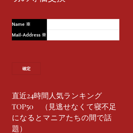
Name
※
Mail-Address
※
直近24時間人気ランキング
TOP50 （見逃せなくて寝不足
になるとマニアたちの間で話
題）