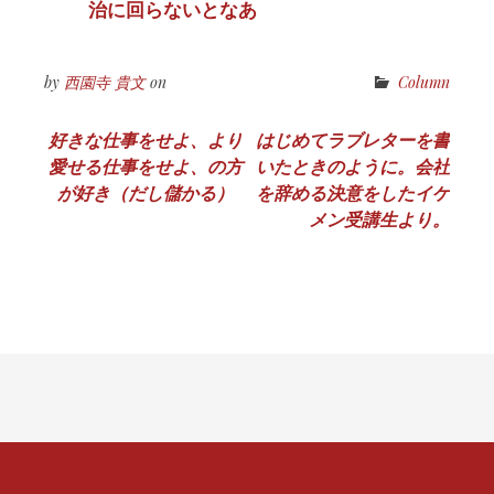
治に回らないとなあ
by
西園寺 貴文
on
Column
投
好きな仕事をせよ、より
はじめてラブレターを書
愛せる仕事をせよ、の方
いたときのように。会社
稿
が好き（だし儲かる）
を辞める決意をしたイケ
ナ
メン受講生より。
ビ
ゲ
ー
シ
ョ
ン