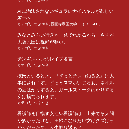
カテゴリ:
つぶやき
AIに淘汰されないギュラレナイスキルが欲しい
若手へ
カテゴリ:
つぶやき
,
西園寺帝国大学 （SGT&BD）
みなとみらい行きゃ一発でわかるから。さすが
大阪民国は視野が狭い。
カテゴリ:
つぶやき
チンギスハンのレイプ名言
カテゴリ:
つぶやき
彼氏といるとき、『ずっとチンコ触る女』は大
事にされます。ずっとスマホいじる女、ネイル
の話ばかりする女、ガールズトークばかりする
女は捨てられます。
カテゴリ:
つぶやき
看護師を目指す女性や看護師は、出来てる人間
が多かったけど、主婦になりたい女はクズばっ
かりだったな、人生振り返ると