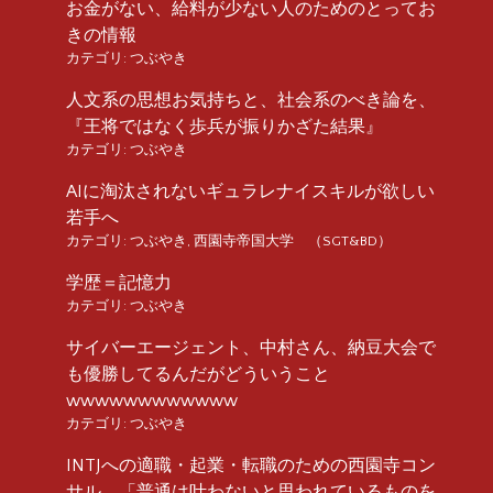
お金がない、給料が少ない人のためのとってお
きの情報
カテゴリ:
つぶやき
人文系の思想お気持ちと、社会系のべき論を、
『王将ではなく歩兵が振りかざた結果』
カテゴリ:
つぶやき
AIに淘汰されないギュラレナイスキルが欲しい
若手へ
カテゴリ:
つぶやき
,
西園寺帝国大学 （SGT&BD）
学歴＝記憶力
カテゴリ:
つぶやき
サイバーエージェント、中村さん、納豆大会で
も優勝してるんだがどういうこと
wwwwwwwwwwww
カテゴリ:
つぶやき
INTJへの適職・起業・転職のための西園寺コン
サル 「普通は叶わないと思われているものを