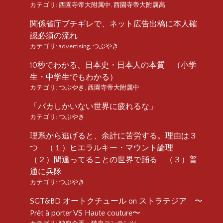
カテゴリ:
西園寺帝大附属中
,
西園寺帝大附属高
関係省庁ブチギレで、ネット広告出稿に本人確
認必須の流れ
カテゴリ:
advertising
,
つぶやき
10秒でわかる、日本史・日本人の本質 （小学
生・中学生でもわかる）
カテゴリ:
つぶやき
,
西園寺帝大附属中
「バカしかいない世界に疲れるな」
カテゴリ:
つぶやき
理系から逃げると、余計に苦労する。理由は３
つ （１）ヒエラルキー・マウント論理
（２）間違ってることの世界で踊る （３）普
通に兵隊
カテゴリ:
つぶやき
SGT&BD オートクチュール on ストラテジア 〜
Prêt à porter VS Haute couture〜