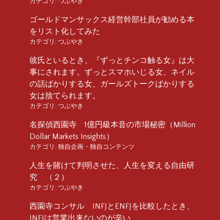
カテゴリ:
つぶやき
ゴールドマンサックス経営幹部社員が勧める本
をリスト化してみた
カテゴリ:
つぶやき
彼氏といるとき、『ずっとチンコ触る女』は大
事にされます。ずっとスマホいじる女、ネイル
の話ばかりする女、ガールズトークばかりする
女は捨てられます。
カテゴリ:
つぶやき
名探偵西園寺 1億円級本音の市場秘密（Million
Dollar Markets Insights）
カテゴリ:
独自企画・独自コンテンツ
人生を賭けて判明させた、人生を変える自由研
究 （２）
カテゴリ:
つぶやき
西園寺コンサル INFJとENFJを比較したとき、
INFJは営業出来ないのが辛い