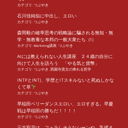
カテゴリ:
つぶやき
石川佳純似に中出し、エロい
カテゴリ:
つぶやき
森岡毅の確率思考の戦略論に騙される無知・無
学・無教養な本邦の一般大衆たち（1）
カテゴリ:
Marketing講座
,
つぶやき
AIには教えられない人生講座 ２４歳の自分に
向けて人生を語ろう 「やる気と貨幣」
カテゴリ:
つぶやき
,
西園寺貴文の痺れる哲学
INTPとINTJ、学歴とITスキルないと死ぬしかな
くて草
カテゴリ:
つぶやき
早稲田ベリーダンスエロい、エロすぎる。早慶
戦は早稲田の勝ちだ！！！！
カテゴリ:
つぶやき
三吉彩花は、フェラしそうなシーンや、乳揉ま