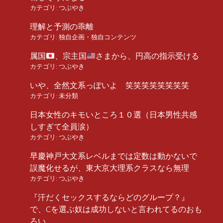
カテゴリ:
つぶやき
理解と予測の乖離
カテゴリ:
独自企画・独自コンテンツ
属国
、宗主国
さまから、円高の指示受ける
カテゴリ:
つぶやき
いや、全然文系っぽいよ 笑笑笑笑笑笑笑笑
カテゴリ:
未分類
日本女性のキモいところ１０選（日本男性共感
しすぎて全員涙）
カテゴリ:
つぶやき
早慶神戸大文系レベルまでは定数は動かないで
誤魔化せるが、東大京大理系クラスなら無理
カテゴリ:
つぶやき
『汗だくセックスするならどのグループ？』
で、Cを選ぶ奴は成功しないと言われてるのおも
ろい