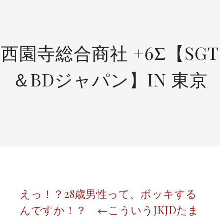
SKIP
TO
CONTENT
西園寺総合商社 +6Σ【SGT
＆BDジャパン】IN 東京
えっ！？28歳男性って、ボッキする
んですか！？ ←こういうJKJDたま