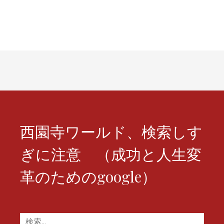
ビ
ゲ
ー
シ
ョ
ン
西園寺ワールド、検索しす
ぎに注意 （成功と人生変
革のためのgoogle）
検