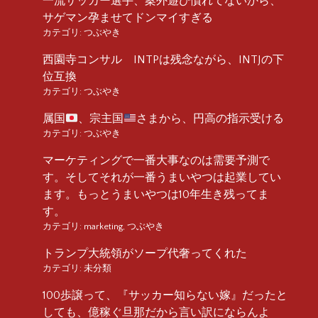
一流サッカー選手、案外遊び慣れてないから、
サゲマン孕ませてドンマイすぎる
カテゴリ:
つぶやき
西園寺コンサル INTPは残念ながら、INTJの下
位互換
カテゴリ:
つぶやき
属国
、宗主国
さまから、円高の指示受ける
カテゴリ:
つぶやき
マーケティングで一番大事なのは需要予測で
す。そしてそれが一番うまいやつは起業してい
ます。もっとうまいやつは10年生き残ってま
す。
カテゴリ:
marketing
,
つぶやき
トランプ大統領がソープ代奢ってくれた
カテゴリ:
未分類
100歩譲って、『サッカー知らない嫁』だったと
しても、億稼ぐ旦那だから言い訳にならんよ