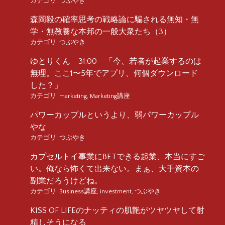
カテゴリ:
つぶやき
森岡毅の確率思考の戦略論に騙される無知・無
学・無教養な本邦の一般大衆たち（3）
カテゴリ:
つぶやき
ゆとりくん 31:00 「今、若者が起業するのは
無理。ここ1〜5年でアプリ、何個ダウンロード
した？」
カテゴリ:
marketing
,
Marketing講座
パワーカップルというより、弱パワーカップル
やな
カテゴリ:
つぶやき
カプセルトイ事業にBETできる起業、本当にすご
い。俺なら怖くて出来ない。まぁ、大手資本の
副業だろうけどね。
カテゴリ:
Business講座
,
investment
,
つぶやき
KISS OF LIFEのナッティの肌艶がツヤツヤして射
精しそうになる