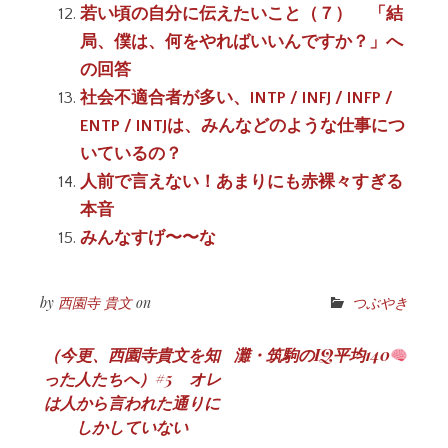
若い頃の自分に伝えたいこと（７） 「結
局、僕は、何をやればいいんですか？」へ
の回答
社会不適合者が多い、INTP / INFJ / INFP /
ENTP / INTJは、みんなどのような仕事につ
いているの？
人前で言えない！あまりにも赤裸々すぎる
本音
みんなすげ〜〜な
by
西園寺 貴文
on
つぶやき
投
（今更、西園寺貴文を知
灘・筑駒のIQ平均140
った人たちへ）#5 オレ
稿
は人から言われた通りに
ナ
しかしていない