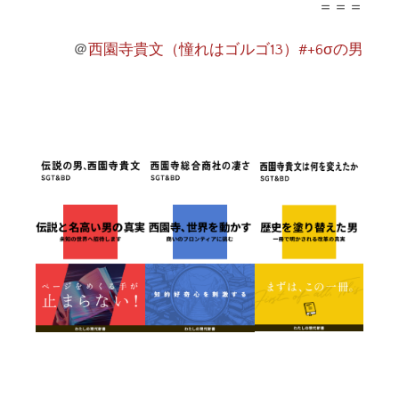
＝＝＝
＠
西園寺貴文（憧れはゴルゴ13）#+6σの男