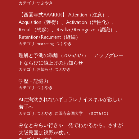
カテゴリ:
つぶやき
【西園寺式AAARRR】 Attention（注意）、
Acquisition（獲得）、Activation（活性化）、
Recall（想起）、Realize/Recognize（認識）、
Retention/Recurrent（継続）
カテゴリ:
marketing
,
つぶやき
理解と予測の乖離（2026/8/7） アップグレー
トならびに値上げのお知らせ
カテゴリ:
お知らせ
,
つぶやき
学歴＝記憶力
カテゴリ:
つぶやき
AIに淘汰されないギュラレナイスキルが欲しい
若手へ
カテゴリ:
つぶやき
,
西園寺帝国大学 （SGT&BD）
みなとみらい行きゃ一発でわかるから。さすが
大阪民国は視野が狭い。