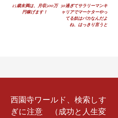
投
25歳未満は、月収500万
30過ぎてサラリーマンキ
円稼げます！
ャリアでマーケターやっ
稿
てる奴はバカなんだよ
ナ
ね、はっきり言うと
ビ
ゲ
ー
シ
ョ
ン
西園寺ワールド、検索しす
ぎに注意 （成功と人生変