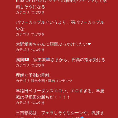
KISS OF LIFEのナッティの肌艶がツヤツヤして射
精しそうになる
カテゴリ:
つぶやき
パワーカップルというより、弱パワーカップル
やな
カテゴリ:
つぶやき
大野愛美ちゃんに顔面ぶっかけしたい❤︎
カテゴリ:
つぶやき
属国
、宗主国
さまから、円高の指示受ける
カテゴリ:
つぶやき
理解と予測の乖離
カテゴリ:
独自企画・独自コンテンツ
早稲田ベリーダンスエロい、エロすぎる。早慶
戦は早稲田の勝ちだ！！！！
カテゴリ:
つぶやき
三吉彩花は、フェラしそうなシーンや、乳揉ま