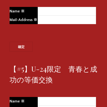
Name
※
Mail-Address
※
【#5】U-24限定 青春と成
功の等価交換
Name
※