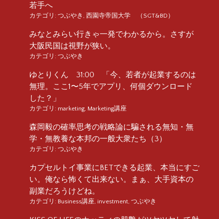
若手へ
カテゴリ:
つぶやき
,
西園寺帝国大学 （SGT&BD）
みなとみらい行きゃ一発でわかるから。さすが
大阪民国は視野が狭い。
カテゴリ:
つぶやき
ゆとりくん 31:00 「今、若者が起業するのは
無理。ここ1〜5年でアプリ、何個ダウンロード
した？」
カテゴリ:
marketing
,
Marketing講座
森岡毅の確率思考の戦略論に騙される無知・無
学・無教養な本邦の一般大衆たち（3）
カテゴリ:
つぶやき
カプセルトイ事業にBETできる起業、本当にすご
い。俺なら怖くて出来ない。まぁ、大手資本の
副業だろうけどね。
カテゴリ:
Business講座
,
investment
,
つぶやき