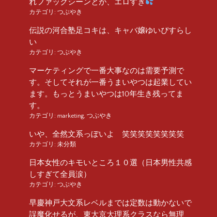
れファックシーンとか、エロすぎ
カテゴリ:
つぶやき
伝説の河合塾足コキは、キャバ嬢ゆいぴすらし
い
カテゴリ:
つぶやき
マーケティングで一番大事なのは需要予測で
す。そしてそれが一番うまいやつは起業してい
ます。もっとうまいやつは10年生き残ってま
す。
カテゴリ:
marketing
,
つぶやき
いや、全然文系っぽいよ 笑笑笑笑笑笑笑笑
カテゴリ:
未分類
日本女性のキモいところ１０選（日本男性共感
しすぎて全員涙）
カテゴリ:
つぶやき
早慶神戸大文系レベルまでは定数は動かないで
誤魔化せるが、東大京大理系クラスなら無理