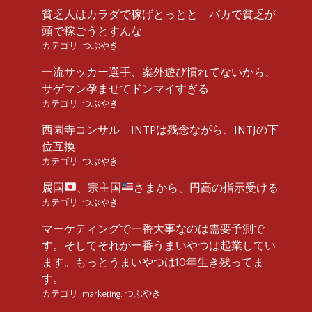
貧乏人はカラダで稼げとっとと バカで貧乏が
頭で稼ごうとすんな
カテゴリ:
つぶやき
一流サッカー選手、案外遊び慣れてないから、
サゲマン孕ませてドンマイすぎる
カテゴリ:
つぶやき
西園寺コンサル INTPは残念ながら、INTJの下
位互換
カテゴリ:
つぶやき
属国
、宗主国
さまから、円高の指示受ける
カテゴリ:
つぶやき
マーケティングで一番大事なのは需要予測で
す。そしてそれが一番うまいやつは起業してい
ます。もっとうまいやつは10年生き残ってま
す。
カテゴリ:
marketing
,
つぶやき