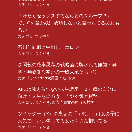
カテゴリ:
つぶやき
『汗だくセックスするならどのグループ？』
で、Cを選ぶ奴は成功しないと言われてるのおも
ろい
カテゴリ:
つぶやき
石川佳純似に中出し、エロい
カテゴリ:
つぶやき
森岡毅の確率思考の戦略論に騙される無知・無
学・無教養な本邦の一般大衆たち（1）
カテゴリ:
Marketing講座
,
つぶやき
AIには教えられない人生講座 ２４歳の自分に
向けて人生を語ろう 「やる気と貨幣」
カテゴリ:
つぶやき
,
西園寺貴文の痺れる哲学
ツイッター（X）の裏垢の「えむ。」は女の子に
人気で、いい体してる女たくさん抱いてる
カテゴリ:
つぶやき