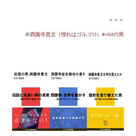
＝＝＝
＠
西園寺貴文（憧れはゴルゴ13）#+6σの男