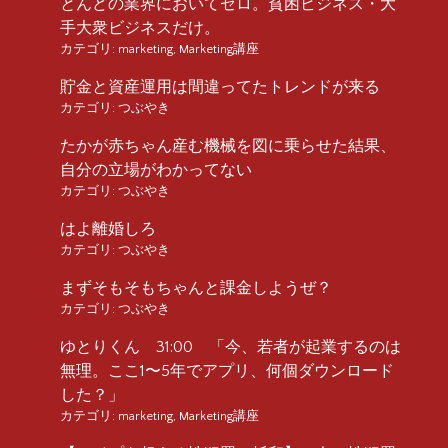
とんどの業界においてゼロ。貧困ビジネス・大
手大衆ビジネスだけ。
カテゴリ:
marketing
,
Marketing講座
貯金と資産運用は間違ってたトレンドが来る
カテゴリ:
つぶやき
たかが赤ちゃん産む機械を図に乗らせた結果、
自分の立場がわかってない
カテゴリ:
つぶやき
はよ離婚しろ
カテゴリ:
つぶやき
まずそもそもちゃんと課金しようぜ？
カテゴリ:
つぶやき
ゆとりくん 31:00 「今、若者が起業するのは
無理。ここ1〜5年でアプリ、何個ダウンロード
した？」
カテゴリ:
marketing
,
Marketing講座