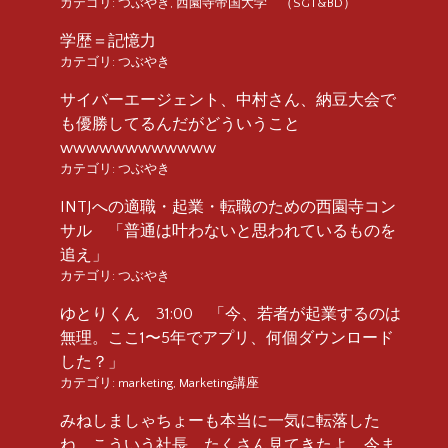
カテゴリ:
つぶやき
,
西園寺帝国大学 （SGT&BD）
学歴＝記憶力
カテゴリ:
つぶやき
サイバーエージェント、中村さん、納豆大会で
も優勝してるんだがどういうこと
wwwwwwwwwwww
カテゴリ:
つぶやき
INTJへの適職・起業・転職のための西園寺コン
サル 「普通は叶わないと思われているものを
追え」
カテゴリ:
つぶやき
ゆとりくん 31:00 「今、若者が起業するのは
無理。ここ1〜5年でアプリ、何個ダウンロード
した？」
カテゴリ:
marketing
,
Marketing講座
みねしましゃちょーも本当に一気に転落した
ね。こういう社長、たくさん見てきたよ、今ま