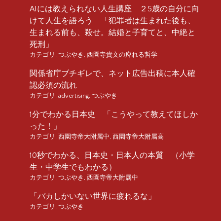
AIには教えられない人生講座 ２5歳の自分に向
けて人生を語ろう 「犯罪者は生まれた後も、
生まれる前も、殺せ。結婚と子育てと、中絶と
死刑」
カテゴリ:
つぶやき
,
西園寺貴文の痺れる哲学
関係省庁ブチギレで、ネット広告出稿に本人確
認必須の流れ
カテゴリ:
advertising
,
つぶやき
1分でわかる日本史 「こうやって教えてほしか
った！」
カテゴリ:
西園寺帝大附属中
,
西園寺帝大附属高
10秒でわかる、日本史・日本人の本質 （小学
生・中学生でもわかる）
カテゴリ:
つぶやき
,
西園寺帝大附属中
「バカしかいない世界に疲れるな」
カテゴリ:
つぶやき