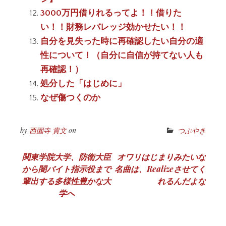
3000万円借りれるってよ！！借りた
い！！財務レバレッジ効かせたい！！
自分を見失った時に再確認したい自分の適
性について！（自分に自信が持てない人も
再確認！）
処分した「はじめに」
なぜ傷つくのか
by
西園寺 貴文
on
つぶやき
投
関東学院大学、防衛大臣
オワリはじまりみたいな
から闇バイト指示役まで
名曲は、Realizeさせてく
稿
輩出する多様性豊かな大
れるんだよな
ナ
学へ
ビ