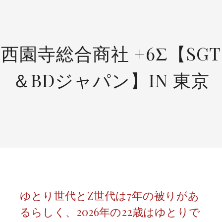
SKIP
TO
CONTENT
西園寺総合商社 +6Σ【SGT
＆BDジャパン】IN 東京
ゆとり世代とZ世代は7年の被りがあ
るらしく、2026年の22歳はゆとりで