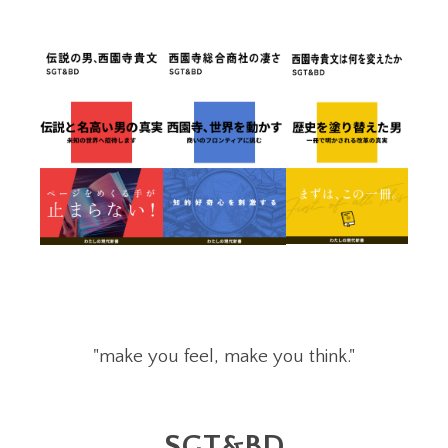
"make you feel, make you think."
SGT&BD