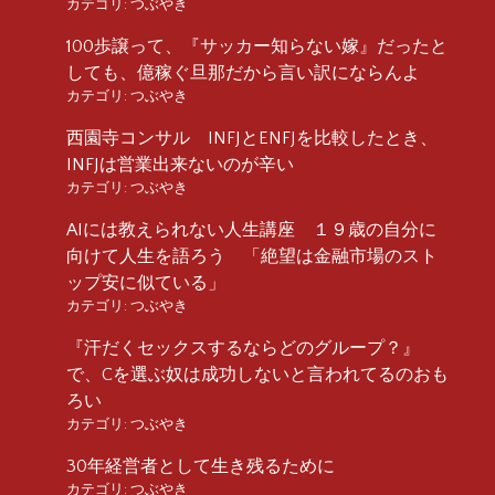
カテゴリ:
つぶやき
100歩譲って、『サッカー知らない嫁』だったと
しても、億稼ぐ旦那だから言い訳にならんよ
カテゴリ:
つぶやき
西園寺コンサル INFJとENFJを比較したとき、
INFJは営業出来ないのが辛い
カテゴリ:
つぶやき
AIには教えられない人生講座 １９歳の自分に
向けて人生を語ろう 「絶望は金融市場のスト
ップ安に似ている」
カテゴリ:
つぶやき
『汗だくセックスするならどのグループ？』
で、Cを選ぶ奴は成功しないと言われてるのおも
ろい
カテゴリ:
つぶやき
30年経営者として生き残るために
カテゴリ:
つぶやき