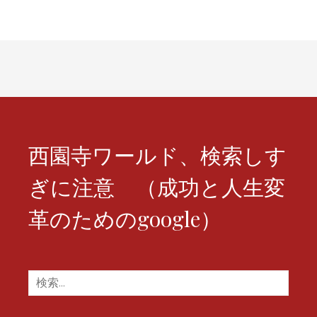
ゲ
ー
シ
ョ
ン
西園寺ワールド、検索しす
ぎに注意 （成功と人生変
革のためのgoogle）
検
索: