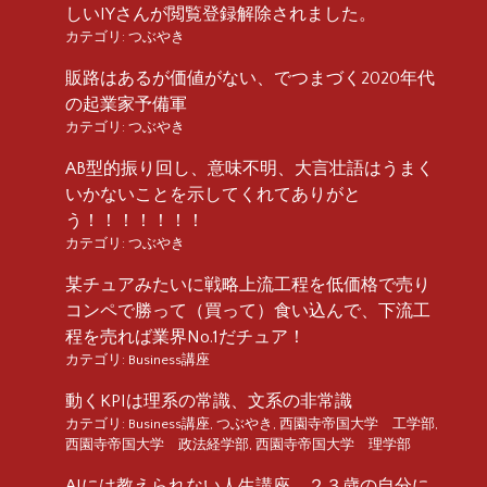
しいIYさんが閲覧登録解除されました。
カテゴリ:
つぶやき
販路はあるが価値がない、でつまづく2020年代
の起業家予備軍
カテゴリ:
つぶやき
AB型的振り回し、意味不明、大言壮語はうまく
いかないことを示してくれてありがと
う！！！！！！！
カテゴリ:
つぶやき
某チュアみたいに戦略上流工程を低価格で売り
コンペで勝って（買って）食い込んで、下流工
程を売れば業界No.1だチュア！
カテゴリ:
Business講座
動くKPIは理系の常識、文系の非常識
カテゴリ:
Business講座
,
つぶやき
,
西園寺帝国大学 工学部
,
西園寺帝国大学 政法経学部
,
西園寺帝国大学 理学部
AIには教えられない人生講座 ２３歳の自分に