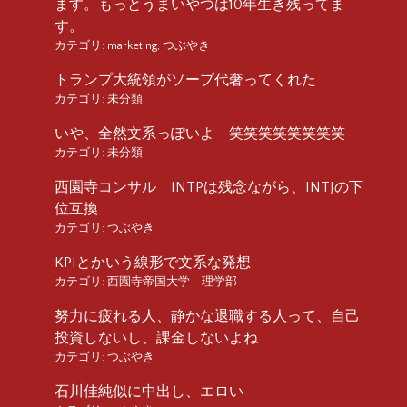
ます。もっとうまいやつは10年生き残ってま
す。
カテゴリ:
marketing
,
つぶやき
トランプ大統領がソープ代奢ってくれた
カテゴリ:
未分類
いや、全然文系っぽいよ 笑笑笑笑笑笑笑笑
カテゴリ:
未分類
西園寺コンサル INTPは残念ながら、INTJの下
位互換
カテゴリ:
つぶやき
KPIとかいう線形で文系な発想
カテゴリ:
西園寺帝国大学 理学部
努力に疲れる人、静かな退職する人って、自己
投資しないし、課金しないよね
カテゴリ:
つぶやき
石川佳純似に中出し、エロい