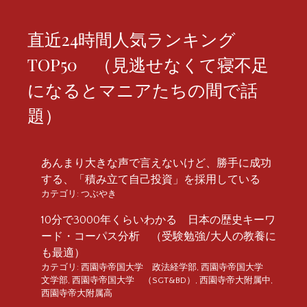
直近24時間人気ランキング
TOP50 （見逃せなくて寝不足
になるとマニアたちの間で話
題）
あんまり大きな声で言えないけど、勝手に成功
する、「積み立て自己投資」を採用している
カテゴリ:
つぶやき
10分で3000年くらいわかる 日本の歴史キーワ
ード・コーパス分析 （受験勉強/大人の教養に
も最適）
カテゴリ:
西園寺帝国大学 政法経学部
,
西園寺帝国大学
文学部
,
西園寺帝国大学 （SGT&BD）
,
西園寺帝大附属中
,
西園寺帝大附属高