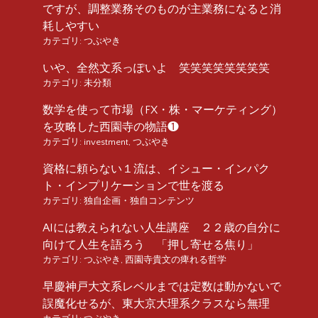
ですが、調整業務そのものが主業務になると消
耗しやすい
カテゴリ:
つぶやき
いや、全然文系っぽいよ 笑笑笑笑笑笑笑笑
カテゴリ:
未分類
数学を使って市場（FX・株・マーケティング）
を攻略した西園寺の物語❶
カテゴリ:
investment
,
つぶやき
資格に頼らない１流は、イシュー・インパク
ト・インプリケーションで世を渡る
カテゴリ:
独自企画・独自コンテンツ
AIには教えられない人生講座 ２２歳の自分に
向けて人生を語ろう 「押し寄せる焦り」
カテゴリ:
つぶやき
,
西園寺貴文の痺れる哲学
早慶神戸大文系レベルまでは定数は動かないで
誤魔化せるが、東大京大理系クラスなら無理