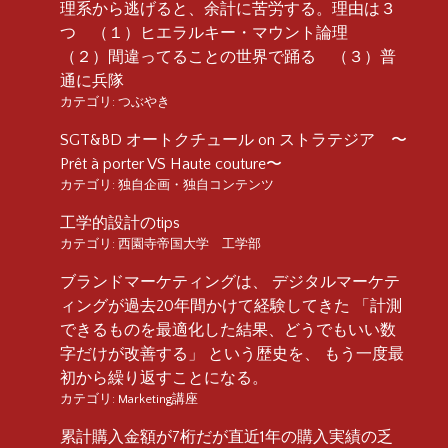
理系から逃げると、余計に苦労する。理由は３
つ （１）ヒエラルキー・マウント論理
（２）間違ってることの世界で踊る （３）普
通に兵隊
カテゴリ:
つぶやき
SGT&BD オートクチュール on ストラテジア 〜
Prêt à porter VS Haute couture〜
カテゴリ:
独自企画・独自コンテンツ
工学的設計のtips
カテゴリ:
西園寺帝国大学 工学部
ブランドマーケティングは、 デジタルマーケテ
ィングが過去20年間かけて経験してきた 「計測
できるものを最適化した結果、どうでもいい数
字だけが改善する」 という歴史を、 もう一度最
初から繰り返すことになる。
カテゴリ:
Marketing講座
累計購入金額が7桁だが直近1年の購入実績の乏