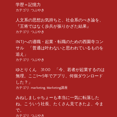
学歴＝記憶力
カテゴリ:
つぶやき
人文系の思想お気持ちと、社会系のべき論を、
『王将ではなく歩兵が振りかざた結果』
カテゴリ:
つぶやき
INTJへの適職・起業・転職のための西園寺コン
サル 「普通は叶わないと思われているものを
追え」
カテゴリ:
つぶやき
ゆとりくん 31:00 「今、若者が起業するのは
無理。ここ1〜5年でアプリ、何個ダウンロード
した？」
カテゴリ:
marketing
,
Marketing講座
みねしましゃちょーも本当に一気に転落した
ね。こういう社長、たくさん見てきたよ、今ま
で。
カテゴリ:
つぶやき