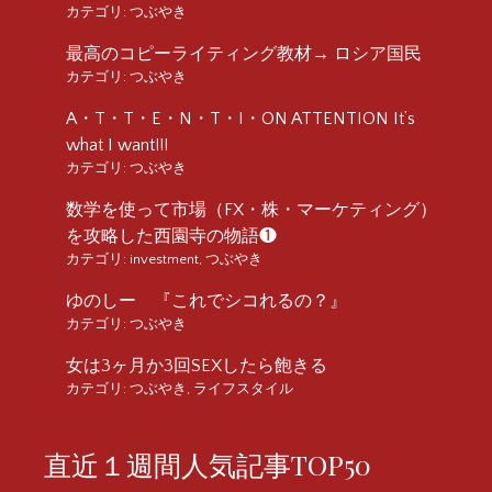
カテゴリ:
つぶやき
最高のコピーライティング教材→ ロシア国民
カテゴリ:
つぶやき
A・T・T・E・N・T・I・ON ATTENTION It’s
what I want!!!
カテゴリ:
つぶやき
数学を使って市場（FX・株・マーケティング）
を攻略した西園寺の物語❶
カテゴリ:
investment
,
つぶやき
ゆのしー 『これでシコれるの？』
カテゴリ:
つぶやき
女は3ヶ月か3回SEXしたら飽きる
カテゴリ:
つぶやき
,
ライフスタイル
直近１週間人気記事TOP50