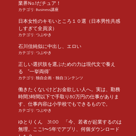
業界No.1だチュア！
カテゴリ:
Business講座
日本女性のキモいところ１０選（日本男性共感
しすぎて全員涙）
カテゴリ:
つぶやき
石川佳純似に中出し、エロい
カテゴリ:
つぶやき
正しい選択肢を選ぶための力は現代文で養え
る “一挙両得”
カテゴリ:
独自企画・独自コンテンツ
働きたくないけどお金欲しい人へ。実は、勤務
時間3時間以下で手取り80万円の仕事がありま
す、仕事内容は小学校でもできるもので。
カテゴリ:
つぶやき
ゆとりくん 31:00 「今、若者が起業するのは
無理。ここ1〜5年でアプリ、何個ダウンロード