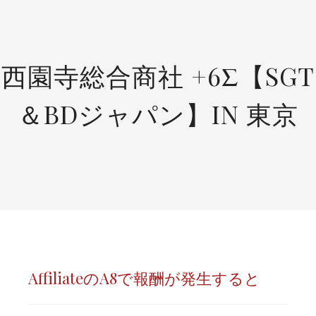
SKIP
TO
CONTENT
西園寺総合商社 +6Σ【SGT
＆BDジャパン】IN 東京
AffiliateのA8で報酬が発生すると