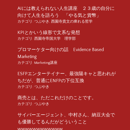
AIには教えられない人生講座 ２３歳の自分に
向けて人生を語ろう 「やる気と貨幣」
カテゴリ:
つぶやき
,
西園寺貴文の痺れる哲学
KPIとかいう線形で文系な発想
カテゴリ:
西園寺帝国大学 理学部
プロマーケター向けの話 Evidence Based
Marketing
カテゴリ:
Marketing講座
ESFPエンターテイナー、最強陽キャと思われが
ちだが、普通にENFPの下位互換
カテゴリ:
つぶやき
商売とは、ただこれだけのことです。
カテゴリ:
つぶやき
サイバーエージェント、中村さん、納豆大会で
も優勝してるんだがどういうこと
wwwwwwwwwwww