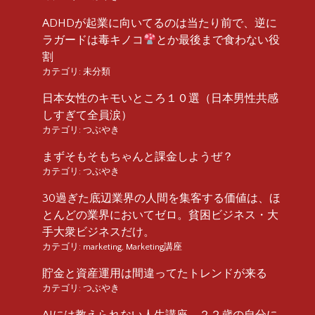
ADHDが起業に向いてるのは当たり前で、逆に
ラガードは毒キノコ
とか最後まで食わない役
割
カテゴリ:
未分類
日本女性のキモいところ１０選（日本男性共感
しすぎて全員涙）
カテゴリ:
つぶやき
まずそもそもちゃんと課金しようぜ？
カテゴリ:
つぶやき
30過ぎた底辺業界の人間を集客する価値は、ほ
とんどの業界においてゼロ。貧困ビジネス・大
手大衆ビジネスだけ。
カテゴリ:
marketing
,
Marketing講座
貯金と資産運用は間違ってたトレンドが来る
カテゴリ:
つぶやき
AIには教えられない人生講座 ２２歳の自分に