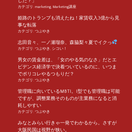
した？」
カテゴリ:
marketing
,
Marketing講座
姫路のトランプも消えたね！家賃収入3億から見
事な転落
カテゴリ:
つぶやき
志田音々、一ノ瀬瑠奈、森脇梨々夏でイクっ
カテゴリ:
つぶやき
,
シコい！
男女の賃金差は、「女のやる気のなさ」だとエ
ビデンス経済学で決着ついているのに、いつま
でポリコレやるつもりだ？
カテゴリ:
つぶやき
管理職に向いているMBTI。I型でも管理職は可能
ですが、調整業務そのものが主業務になると消
耗しやすい
カテゴリ:
つぶやき
みなとみらい行きゃ一発でわかるから。さすが
大阪民国は視野が狭い。