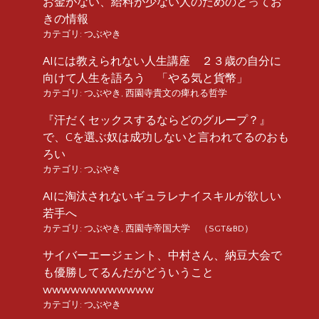
お金がない、給料が少ない人のためのとってお
きの情報
カテゴリ:
つぶやき
AIには教えられない人生講座 ２３歳の自分に
向けて人生を語ろう 「やる気と貨幣」
カテゴリ:
つぶやき
,
西園寺貴文の痺れる哲学
『汗だくセックスするならどのグループ？』
で、Cを選ぶ奴は成功しないと言われてるのおも
ろい
カテゴリ:
つぶやき
AIに淘汰されないギュラレナイスキルが欲しい
若手へ
カテゴリ:
つぶやき
,
西園寺帝国大学 （SGT&BD）
サイバーエージェント、中村さん、納豆大会で
も優勝してるんだがどういうこと
wwwwwwwwwwww
カテゴリ:
つぶやき