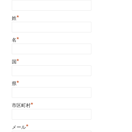
*
姓
*
名
*
国
*
県
*
市区町村
*
メール