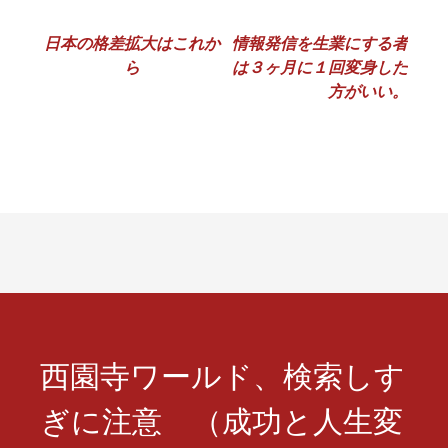
投
日本の格差拡大はこれか
情報発信を生業にする者
ら
は３ヶ月に１回変身した
稿
方がいい。
ナ
ビ
ゲ
ー
シ
ョ
ン
西園寺ワールド、検索しす
ぎに注意 （成功と人生変