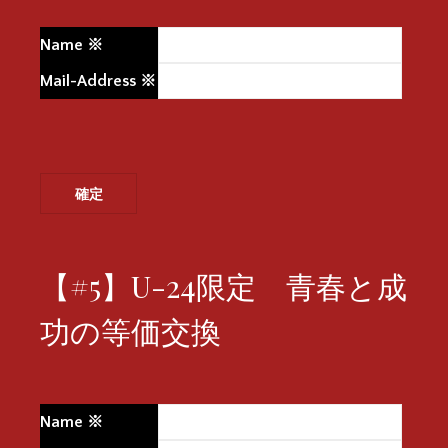
Name
※
Mail-Address
※
【#5】U-24限定 青春と成
功の等価交換
Name
※