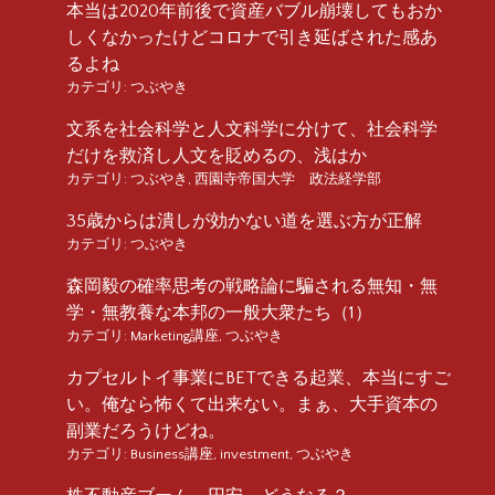
本当は2020年前後で資産バブル崩壊してもおか
しくなかったけどコロナで引き延ばされた感あ
るよね
カテゴリ:
つぶやき
文系を社会科学と人文科学に分けて、社会科学
だけを救済し人文を貶めるの、浅はか
カテゴリ:
つぶやき
,
西園寺帝国大学 政法経学部
35歳からは潰しが効かない道を選ぶ方が正解
カテゴリ:
つぶやき
森岡毅の確率思考の戦略論に騙される無知・無
学・無教養な本邦の一般大衆たち（1）
カテゴリ:
Marketing講座
,
つぶやき
カプセルトイ事業にBETできる起業、本当にすご
い。俺なら怖くて出来ない。まぁ、大手資本の
副業だろうけどね。
カテゴリ:
Business講座
,
investment
,
つぶやき