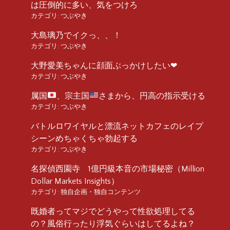
は圧倒的に多い、気をつけろ
カテゴリ:
つぶやき
大島璃乃でイクっ、、！
カテゴリ:
つぶやき
大野愛美ちゃんに顔面ぶっかけしたい❤︎
カテゴリ:
つぶやき
属国
、宗主国
さまから、円高の指示受ける
カテゴリ:
つぶやき
バトルロワイヤルと漂流ネットカフェのレイプ
シーンめちゃくちゃ勃起する
カテゴリ:
つぶやき
名探偵西園寺 1億円級本音の市場秘密（Million
Dollar Markets Insights）
カテゴリ:
独自企画・独自コンテンツ
既婚者ってマジでどうやって性欲処理してる
の？風俗行ったり浮気ぐらいはしてるよね？