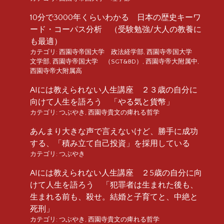
10分で3000年くらいわかる 日本の歴史キーワ
ード・コーパス分析 （受験勉強/大人の教養に
も最適）
カテゴリ:
西園寺帝国大学 政法経学部
,
西園寺帝国大学
文学部
,
西園寺帝国大学 （SGT&BD）
,
西園寺帝大附属中
,
西園寺帝大附属高
AIには教えられない人生講座 ２３歳の自分に
向けて人生を語ろう 「やる気と貨幣」
カテゴリ:
つぶやき
,
西園寺貴文の痺れる哲学
あんまり大きな声で言えないけど、勝手に成功
する、「積み立て自己投資」を採用している
カテゴリ:
つぶやき
AIには教えられない人生講座 ２5歳の自分に向
けて人生を語ろう 「犯罪者は生まれた後も、
生まれる前も、殺せ。結婚と子育てと、中絶と
死刑」
カテゴリ:
つぶやき
,
西園寺貴文の痺れる哲学