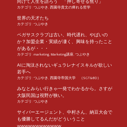
向けて人生を語ろう 「押し寄せる焦り」
カテゴリ:
つぶやき
,
西園寺貴文の痺れる哲学
世界の天才たち
カテゴリ:
つぶやき
ペガサスクラブは古い、時代遅れ、やばいの
か？加盟企業・実績が凄く、興味を持ったこと
があるが・・・
カテゴリ:
marketing
,
Marketing講座
,
つぶやき
AIに淘汰されないギュラレナイスキルが欲しい
若手へ
カテゴリ:
つぶやき
,
西園寺帝国大学 （SGT&BD）
みなとみらい行きゃ一発でわかるから。さすが
大阪民国は視野が狭い。
カテゴリ:
つぶやき
サイバーエージェント、中村さん、納豆大会で
も優勝してるんだがどういうこと
wwwwwwwwwwww