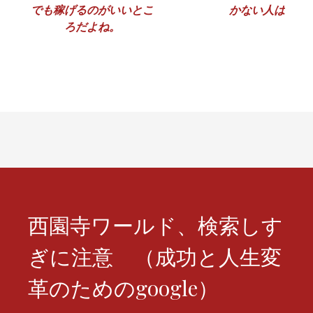
でも稼げるのがいいとこ
かない人は
稿
ろだよね。
ナ
ビ
ゲ
ー
シ
ョ
ン
西園寺ワールド、検索しす
ぎに注意 （成功と人生変
革のためのgoogle）