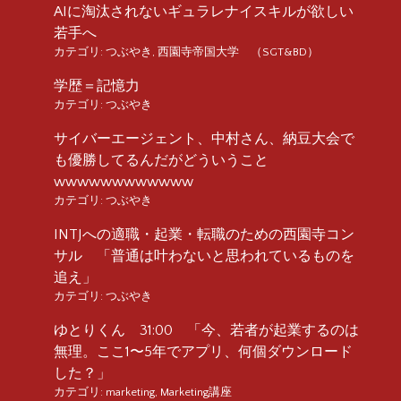
AIに淘汰されないギュラレナイスキルが欲しい
若手へ
カテゴリ:
つぶやき
,
西園寺帝国大学 （SGT&BD）
学歴＝記憶力
カテゴリ:
つぶやき
サイバーエージェント、中村さん、納豆大会で
も優勝してるんだがどういうこと
wwwwwwwwwwww
カテゴリ:
つぶやき
INTJへの適職・起業・転職のための西園寺コン
サル 「普通は叶わないと思われているものを
追え」
カテゴリ:
つぶやき
ゆとりくん 31:00 「今、若者が起業するのは
無理。ここ1〜5年でアプリ、何個ダウンロード
した？」
カテゴリ:
marketing
,
Marketing講座