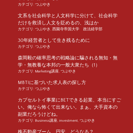
カテゴリ:
つぶやき
文系を社会科学と人文科学に分けて、社会科学
だけを救済し人文を貶めるの、浅はか
カテゴリ:
つぶやき
,
西園寺帝国大学 政法経学部
30年経営者として生き残るために
カテゴリ:
つぶやき
森岡毅の確率思考の戦略論に騙される無知・無
学・無教養な本邦の一般大衆たち（1）
カテゴリ:
Marketing講座
,
つぶやき
MBTIに基づいた求人表の探し方
カテゴリ:
つぶやき
カプセルトイ事業にBETできる起業、本当にすご
い。俺なら怖くて出来ない。まぁ、大手資本の
副業だろうけどね。
カテゴリ:
Business講座
,
investment
,
つぶやき
株不動産ブーム、円安、どうなる？