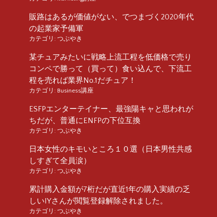
販路はあるが価値がない、でつまづく2020年代
の起業家予備軍
カテゴリ:
つぶやき
某チュアみたいに戦略上流工程を低価格で売り
コンペで勝って（買って）食い込んで、下流工
程を売れば業界No.1だチュア！
カテゴリ:
Business講座
ESFPエンターテイナー、最強陽キャと思われが
ちだが、普通にENFPの下位互換
カテゴリ:
つぶやき
日本女性のキモいところ１０選（日本男性共感
しすぎて全員涙）
カテゴリ:
つぶやき
累計購入金額が7桁だが直近1年の購入実績の乏
しいIYさんが閲覧登録解除されました。
カテゴリ:
つぶやき