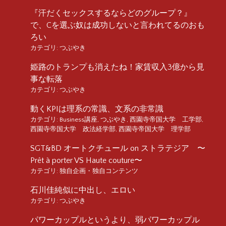
『汗だくセックスするならどのグループ？』
で、Cを選ぶ奴は成功しないと言われてるのおも
ろい
カテゴリ:
つぶやき
姫路のトランプも消えたね！家賃収入3億から見
事な転落
カテゴリ:
つぶやき
動くKPIは理系の常識、文系の非常識
カテゴリ:
Business講座
,
つぶやき
,
西園寺帝国大学 工学部
,
西園寺帝国大学 政法経学部
,
西園寺帝国大学 理学部
SGT&BD オートクチュール on ストラテジア 〜
Prêt à porter VS Haute couture〜
カテゴリ:
独自企画・独自コンテンツ
石川佳純似に中出し、エロい
カテゴリ:
つぶやき
パワーカップルというより、弱パワーカップル