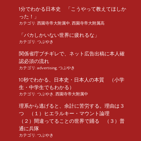
1分でわかる日本史 「こうやって教えてほしか
った！」
カテゴリ:
西園寺帝大附属中
,
西園寺帝大附属高
「バカしかいない世界に疲れるな」
カテゴリ:
つぶやき
関係省庁ブチギレで、ネット広告出稿に本人確
認必須の流れ
カテゴリ:
advertising
,
つぶやき
10秒でわかる、日本史・日本人の本質 （小学
生・中学生でもわかる）
カテゴリ:
つぶやき
,
西園寺帝大附属中
理系から逃げると、余計に苦労する。理由は３
つ （１）ヒエラルキー・マウント論理
（２）間違ってることの世界で踊る （３）普
通に兵隊
カテゴリ:
つぶやき