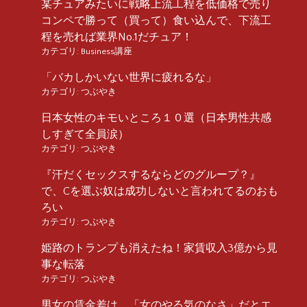
某チュアみたいに戦略上流工程を低価格で売り
コンペで勝って（買って）食い込んで、下流工
程を売れば業界No.1だチュア！
カテゴリ:
Business講座
「バカしかいない世界に疲れるな」
カテゴリ:
つぶやき
日本女性のキモいところ１０選（日本男性共感
しすぎて全員涙）
カテゴリ:
つぶやき
『汗だくセックスするならどのグループ？』
で、Cを選ぶ奴は成功しないと言われてるのおも
ろい
カテゴリ:
つぶやき
姫路のトランプも消えたね！家賃収入3億から見
事な転落
カテゴリ:
つぶやき
男女の賃金差は、「女のやる気のなさ」だとエ