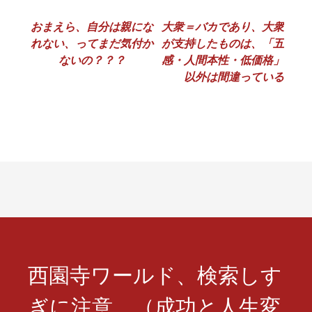
投
おまえら、自分は親にな
大衆＝バカであり、大衆
れない、ってまだ気付か
が支持したものは、「五
稿
ないの？？？
感・人間本性・低価格」
ナ
以外は間違っている
ビ
ゲ
ー
シ
ョ
ン
西園寺ワールド、検索しす
ぎに注意 （成功と人生変