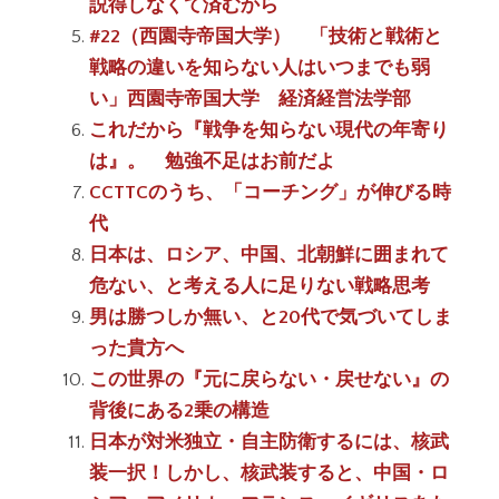
説得しなくて済むから
#22（西園寺帝国大学） 「技術と戦術と
戦略の違いを知らない人はいつまでも弱
い」西園寺帝国大学 経済経営法学部
これだから『戦争を知らない現代の年寄り
は』。 勉強不足はお前だよ
CCTTCのうち、「コーチング」が伸びる時
代
日本は、ロシア、中国、北朝鮮に囲まれて
危ない、と考える人に足りない戦略思考
男は勝つしか無い、と20代で気づいてしま
った貴方へ
この世界の『元に戻らない・戻せない』の
背後にある2乗の構造
日本が対米独立・自主防衛するには、核武
装一択！しかし、核武装すると、中国・ロ