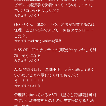
ビデンス経済学で決着ついているのに、いつま
でポリコレやるつもりだ？
カテゴリ:
つぶやき
ゆとりくん 31:00 「今、若者が起業するのは
無理。ここ1〜5年でアプリ、何個ダウンロード
した？」
カテゴリ:
marketing
,
Marketing講座
KISS OF LIFEのナッティの肌艶がツヤツヤして射
精しそうになる
カテゴリ:
つぶやき
AB型的振り回し、意味不明、大言壮語はうまく
いかないことを示してくれてありがと
う！！！！！！！
カテゴリ:
つぶやき
管理職に向いているMBTI。I型でも管理職は可能
ですが、調整業務そのものが主業務になると消