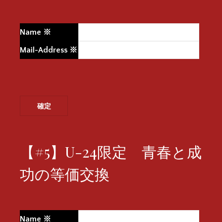
Name
※
Mail-Address
※
【#5】U-24限定 青春と成
功の等価交換
Name
※