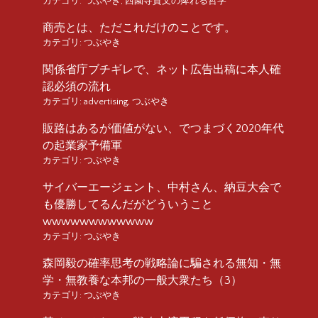
カテゴリ:
つぶやき
,
西園寺貴文の痺れる哲学
商売とは、ただこれだけのことです。
カテゴリ:
つぶやき
関係省庁ブチギレで、ネット広告出稿に本人確
認必須の流れ
カテゴリ:
advertising
,
つぶやき
販路はあるが価値がない、でつまづく2020年代
の起業家予備軍
カテゴリ:
つぶやき
サイバーエージェント、中村さん、納豆大会で
も優勝してるんだがどういうこと
wwwwwwwwwwww
カテゴリ:
つぶやき
森岡毅の確率思考の戦略論に騙される無知・無
学・無教養な本邦の一般大衆たち（3）
カテゴリ:
つぶやき