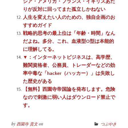
シア・アメリカ・フランス・イギリスあた
りが反対に回ってまた孤立しかねない
人生を変えたい人のための、独自企画のお
すすめガイド
戦略的思考の最上位は「年齢・時間」なん
だよね。多分、これ、血液型O型は本能的
に理解してる。
▼：インターネットビジネスは、高学歴、
難関資格者、公務員、トレーダーなどの効
率中毒な「hacker（ハッカー）」は失敗し
た歴史がある
【無料】西園寺帝国論を発布します。危険
なので刺激に弱い人はダウンロード禁止で
す。
by
西園寺 貴文
on
つぶやき