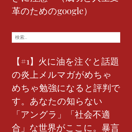
革のためのgoogle）
検
索:
【#1】火に油を注ぐと話題
の炎上メルマガがめちゃ
めちゃ勉強になると評判で
す。あなたの知らない
「アングラ」「社会不適
合」な世界がここに。暴言