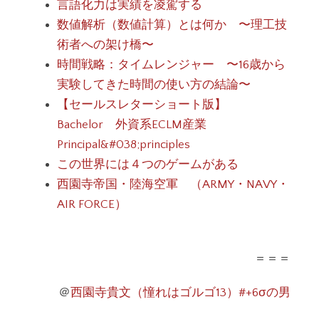
言語化力は実績を凌駕する
数値解析（数値計算）とは何か 〜理工技
術者への架け橋〜
時間戦略：タイムレンジャー 〜16歳から
実験してきた時間の使い方の結論〜
【セールスレターショート版】
Bachelor 外資系ECLM産業
Principal&#038;principles
この世界には４つのゲームがある
西園寺帝国・陸海空軍 （ARMY・NAVY・
AIR FORCE）
＝＝＝
＠
西園寺貴文（憧れはゴルゴ13）#+6σの男