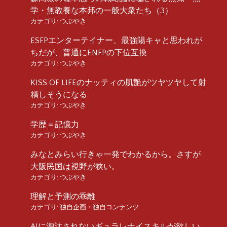
学・無教養な本邦の一般大衆たち（3）
カテゴリ:
つぶやき
ESFPエンターテイナー、最強陽キャと思われが
ちだが、普通にENFPの下位互換
カテゴリ:
つぶやき
KISS OF LIFEのナッティの肌艶がツヤツヤして射
精しそうになる
カテゴリ:
つぶやき
学歴＝記憶力
カテゴリ:
つぶやき
みなとみらい行きゃ一発でわかるから。さすが
大阪民国は視野が狭い。
カテゴリ:
つぶやき
理解と予測の乖離
カテゴリ:
独自企画・独自コンテンツ
AIに淘汰されないギュラレナイスキルが欲しい