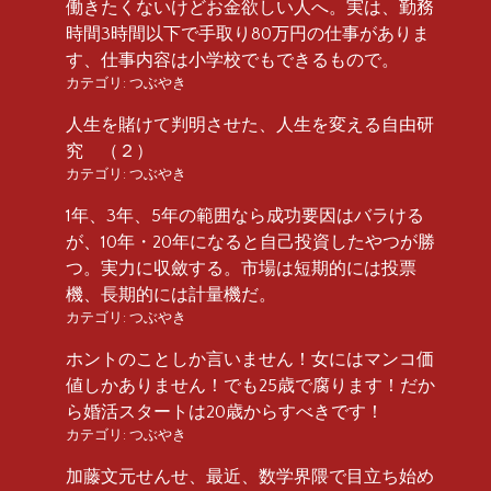
働きたくないけどお金欲しい人へ。実は、勤務
時間3時間以下で手取り80万円の仕事がありま
す、仕事内容は小学校でもできるもので。
カテゴリ:
つぶやき
人生を賭けて判明させた、人生を変える自由研
究 （２）
カテゴリ:
つぶやき
1年、3年、5年の範囲なら成功要因はバラける
が、10年・20年になると自己投資したやつが勝
つ。実力に収斂する。市場は短期的には投票
機、長期的には計量機だ。
カテゴリ:
つぶやき
ホントのことしか言いません！女にはマンコ価
値しかありません！でも25歳で腐ります！だか
ら婚活スタートは20歳からすべきです！
カテゴリ:
つぶやき
加藤文元せんせ、最近、数学界隈で目立ち始め