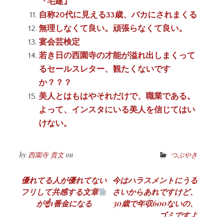
『宅建』
自称20代に見える33歳、バカにされまくる
無理しなくて良い。頑張らなくて良い。
宴会芸検定
若き日の西園寺の才能が溢れ出しまくって
るセールスレター、観たくないです
か？？？
美人とはもはやそれだけで、職業である。
よって、インスタにいる美人を信じてはい
けない。
by
西園寺 貴文
on
つぶやき
投
優れてる人が優れてない
今はハラスメントにうる
フリして共感する文章
さいからあれですけど、
稿
が☝
1番金になる
30歳で年収600ないの、
ナ
ゴミですよ