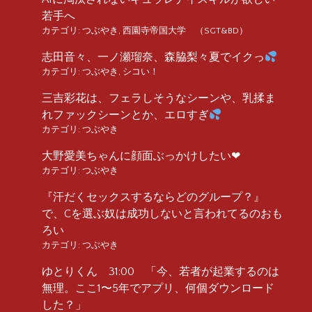
若手へ
カテゴリ:
つぶやき
,
西園寺帝国大学 （SGT&BD）
志田音々、一ノ瀬瑠奈、森脇梨々夏でイクっ
カテゴリ:
つぶやき
,
シコい！
三吉彩花は、フェラしそうなシーンや、乳揉ま
れファックシーンとか、エロすぎ
カテゴリ:
つぶやき
大野愛美ちゃんに顔面ぶっかけしたい❤︎
カテゴリ:
つぶやき
『汗だくセックスするならどのグループ？』
で、Cを選ぶ奴は成功しないと言われてるのおも
ろい
カテゴリ:
つぶやき
ゆとりくん 31:00 「今、若者が起業するのは
無理。ここ1〜5年でアプリ、何個ダウンロード
した？」