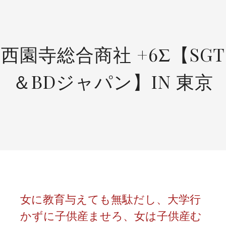
SKIP
TO
CONTENT
西園寺総合商社 +6Σ【SGT
＆BDジャパン】IN 東京
女に教育与えても無駄だし、大学行
かずに子供産ませろ、女は子供産む