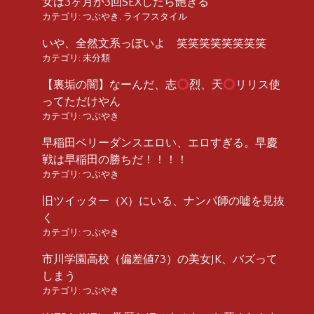
女は3ヶ月か3回SEXしたら飽きる
カテゴリ:
つぶやき
,
ライフスタイル
いや、全然文系っぽいよ 笑笑笑笑笑笑笑笑
カテゴリ:
未分類
【裏垢の闇】なーんだ、志
烈、天
リリス使
ってただけやん
カテゴリ:
つぶやき
早稲田ベリーダンスエロい、エロすぎる。早慶
戦は早稲田の勝ちだ！！！！
カテゴリ:
つぶやき
旧ツイッター（X）にいる、ナンパ師の嘘を見抜
く
カテゴリ:
つぶやき
市川学園高校（偏差値73）の美女JK、バズって
しまう
カテゴリ:
つぶやき