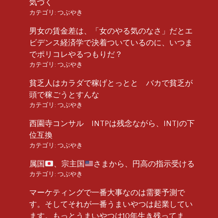
気づく
カテゴリ:
つぶやき
男女の賃金差は、「女のやる気のなさ」だとエ
ビデンス経済学で決着ついているのに、いつま
でポリコレやるつもりだ？
カテゴリ:
つぶやき
貧乏人はカラダで稼げとっとと バカで貧乏が
頭で稼ごうとすんな
カテゴリ:
つぶやき
西園寺コンサル INTPは残念ながら、INTJの下
位互換
カテゴリ:
つぶやき
属国
、宗主国
さまから、円高の指示受ける
カテゴリ:
つぶやき
マーケティングで一番大事なのは需要予測で
す。そしてそれが一番うまいやつは起業してい
ます。もっとうまいやつは10年生き残ってま