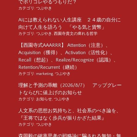
でポリコレやるつもりだ？
カテゴリ:
つぶやき
AIには教えられない人生講座 ２４歳の自分に
向けて人生を語ろう 「やる気と貨幣」
カテゴリ:
つぶやき
,
西園寺貴文の痺れる哲学
【西園寺式AAARRR】 Attention（注意）、
Acquisition（獲得）、Activation（活性化）、
Recall（想起）、Realize/Recognize（認識）、
Retention/Recurrent（継続）
カテゴリ:
marketing
,
つぶやき
理解と予測の乖離（2026/8/7） アップグレー
トならびに値上げのお知らせ
カテゴリ:
お知らせ
,
つぶやき
人文系の思想お気持ちと、社会系のべき論を、
『王将ではなく歩兵が振りかざた結果』
カテゴリ:
つぶやき
森岡毅の確率思考の戦略論に騙される無知・無