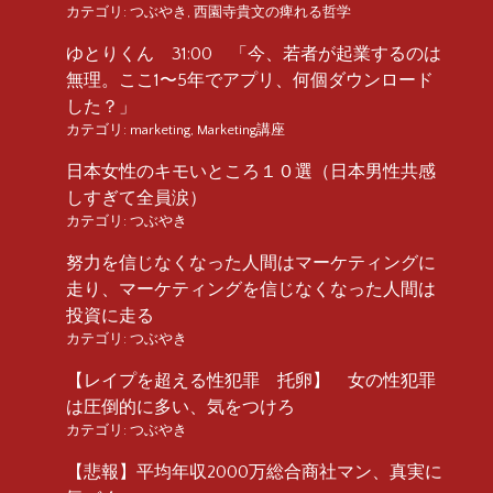
カテゴリ:
つぶやき
,
西園寺貴文の痺れる哲学
ゆとりくん 31:00 「今、若者が起業するのは
無理。ここ1〜5年でアプリ、何個ダウンロード
した？」
カテゴリ:
marketing
,
Marketing講座
日本女性のキモいところ１０選（日本男性共感
しすぎて全員涙）
カテゴリ:
つぶやき
努力を信じなくなった人間はマーケティングに
走り、マーケティングを信じなくなった人間は
投資に走る
カテゴリ:
つぶやき
【レイプを超える性犯罪 托卵】 女の性犯罪
は圧倒的に多い、気をつけろ
カテゴリ:
つぶやき
【悲報】平均年収2000万総合商社マン、真実に