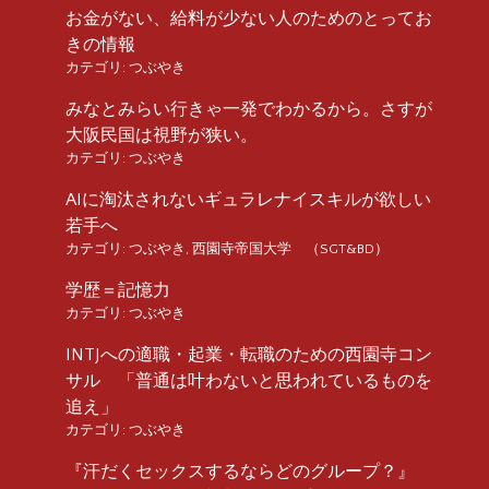
お金がない、給料が少ない人のためのとってお
きの情報
カテゴリ:
つぶやき
みなとみらい行きゃ一発でわかるから。さすが
大阪民国は視野が狭い。
カテゴリ:
つぶやき
AIに淘汰されないギュラレナイスキルが欲しい
若手へ
カテゴリ:
つぶやき
,
西園寺帝国大学 （SGT&BD）
学歴＝記憶力
カテゴリ:
つぶやき
INTJへの適職・起業・転職のための西園寺コン
サル 「普通は叶わないと思われているものを
追え」
カテゴリ:
つぶやき
『汗だくセックスするならどのグループ？』