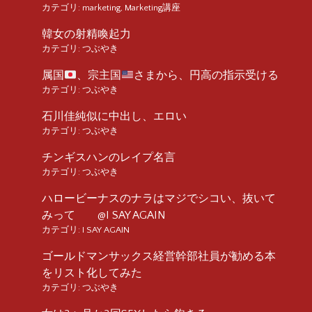
カテゴリ:
marketing
,
Marketing講座
韓女の射精喚起力
カテゴリ:
つぶやき
属国
、宗主国
さまから、円高の指示受ける
カテゴリ:
つぶやき
石川佳純似に中出し、エロい
カテゴリ:
つぶやき
チンギスハンのレイプ名言
カテゴリ:
つぶやき
ハロービーナスのナラはマジでシコい、抜いて
みって @I SAY AGAIN
カテゴリ:
I SAY AGAIN
ゴールドマンサックス経営幹部社員が勧める本
をリスト化してみた
カテゴリ:
つぶやき