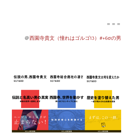
＝＝＝
＠
西園寺貴文（憧れはゴルゴ13）#+6σの男