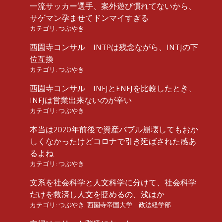
一流サッカー選手、案外遊び慣れてないから、
サゲマン孕ませてドンマイすぎる
カテゴリ:
つぶやき
西園寺コンサル INTPは残念ながら、INTJの下
位互換
カテゴリ:
つぶやき
西園寺コンサル INFJとENFJを比較したとき、
INFJは営業出来ないのが辛い
カテゴリ:
つぶやき
本当は2020年前後で資産バブル崩壊してもおか
しくなかったけどコロナで引き延ばされた感あ
るよね
カテゴリ:
つぶやき
文系を社会科学と人文科学に分けて、社会科学
だけを救済し人文を貶めるの、浅はか
カテゴリ:
つぶやき
,
西園寺帝国大学 政法経学部