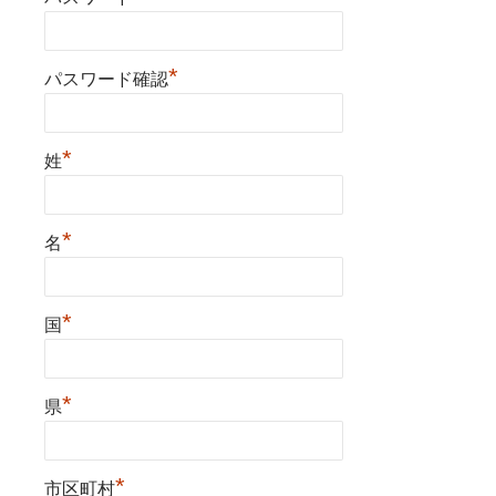
*
パスワード確認
*
姓
*
名
*
国
*
県
*
市区町村