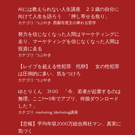
AIには教えられない人生講座 ２２歳の自分に
向けて人生を語ろう 「押し寄せる焦り」
カテゴリ:
つぶやき
,
西園寺貴文の痺れる哲学
努力を信じなくなった人間はマーケティングに
走り、マーケティングを信じなくなった人間は
投資に走る
カテゴリ:
つぶやき
【レイプを超える性犯罪 托卵】 女の性犯罪
は圧倒的に多い、気をつけろ
カテゴリ:
つぶやき
ゆとりくん 31:00 「今、若者が起業するのは
無理。ここ1〜5年でアプリ、何個ダウンロード
した？」
カテゴリ:
marketing
,
Marketing講座
【悲報】平均年収2000万総合商社マン、真実に
気づく