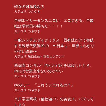
韓女の射精喚起力
カテゴリ:
つぶやき
早稲田ベリーダンスエロい、エロすぎる。早慶
戦は早稲田の勝ちだ！！！！
カテゴリ:
つぶやき
一般システムダイナミクス 固有値だけで突破
する線形代数難民119 〜日本１・世界１わかり
やすい講義〜
カテゴリ:
独自企画・独自コンテンツ
西園寺コンサル INFJとENFJを比較したとき、
INFJは営業出来ないのが辛い
カテゴリ:
つぶやき
ゆのしー 『これでシコれるの？』
カテゴリ:
つぶやき
市川学園高校（偏差値73）の美女JK、バズって
しまう