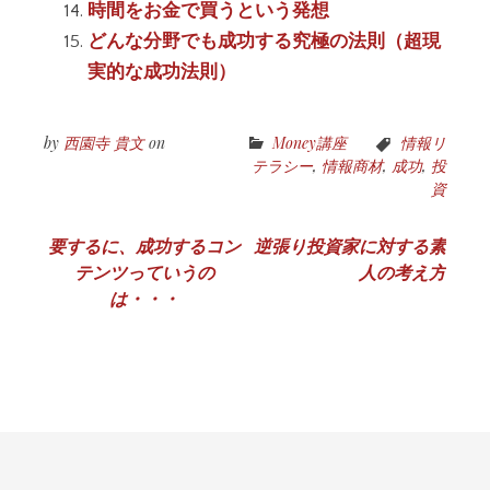
時間をお金で買うという発想
どんな分野でも成功する究極の法則（超現
実的な成功法則）
by
西園寺 貴文
on
Money講座
情報リ
テラシー
,
情報商材
,
成功
,
投
資
投
要するに、成功するコン
逆張り投資家に対する素
テンツっていうの
人の考え方
稿
は・・・
ナ
ビ
ゲ
ー
シ