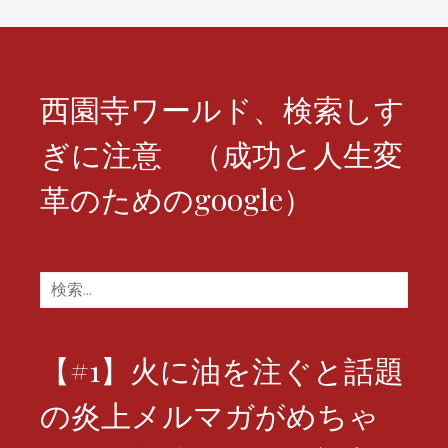
ョ
ン
西園寺ワールド、検索しす
ぎに注意 （成功と人生変
革のためのgoogle）
検
索:
【#1】火に油を注ぐと話題
の炎上メルマガがめちゃ