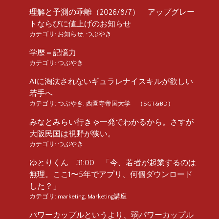
理解と予測の乖離（2026/8/7） アップグレー
トならびに値上げのお知らせ
カテゴリ:
お知らせ
,
つぶやき
学歴＝記憶力
カテゴリ:
つぶやき
AIに淘汰されないギュラレナイスキルが欲しい
若手へ
カテゴリ:
つぶやき
,
西園寺帝国大学 （SGT&BD）
みなとみらい行きゃ一発でわかるから。さすが
大阪民国は視野が狭い。
カテゴリ:
つぶやき
ゆとりくん 31:00 「今、若者が起業するのは
無理。ここ1〜5年でアプリ、何個ダウンロード
した？」
カテゴリ:
marketing
,
Marketing講座
パワーカップルというより、弱パワーカップル