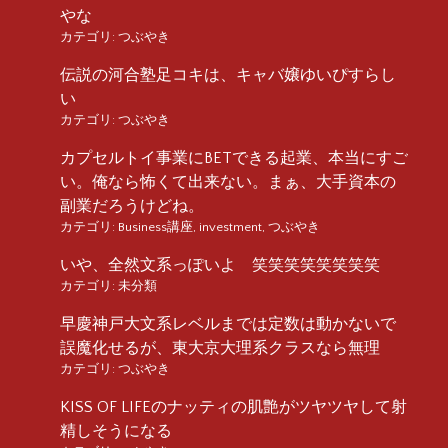
やな
カテゴリ:
つぶやき
伝説の河合塾足コキは、キャバ嬢ゆいぴすらし
い
カテゴリ:
つぶやき
カプセルトイ事業にBETできる起業、本当にすご
い。俺なら怖くて出来ない。まぁ、大手資本の
副業だろうけどね。
カテゴリ:
Business講座
,
investment
,
つぶやき
いや、全然文系っぽいよ 笑笑笑笑笑笑笑笑
カテゴリ:
未分類
早慶神戸大文系レベルまでは定数は動かないで
誤魔化せるが、東大京大理系クラスなら無理
カテゴリ:
つぶやき
KISS OF LIFEのナッティの肌艶がツヤツヤして射
精しそうになる