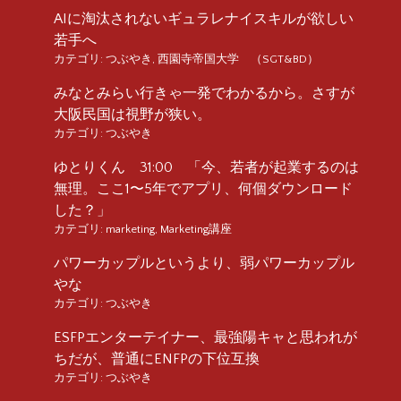
AIに淘汰されないギュラレナイスキルが欲しい
若手へ
カテゴリ:
つぶやき
,
西園寺帝国大学 （SGT&BD）
みなとみらい行きゃ一発でわかるから。さすが
大阪民国は視野が狭い。
カテゴリ:
つぶやき
ゆとりくん 31:00 「今、若者が起業するのは
無理。ここ1〜5年でアプリ、何個ダウンロード
した？」
カテゴリ:
marketing
,
Marketing講座
パワーカップルというより、弱パワーカップル
やな
カテゴリ:
つぶやき
ESFPエンターテイナー、最強陽キャと思われが
ちだが、普通にENFPの下位互換
カテゴリ:
つぶやき