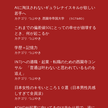
AIに淘汰されないギュラレナイスキルが欲しい
若手へ
カテゴリ:
つぶやき
,
西園寺帝国大学 （SGT&BD）
これまでの偏差値50にとっての幸せが崩壊する
とき、何が起こるか
カテゴリ:
つぶやき
学歴＝記憶力
カテゴリ:
つぶやき
INTJへの適職・起業・転職のための西園寺コン
サル 「普通は叶わないと思われているものを
追え」
カテゴリ:
つぶやき
日本女性のキモいところ１０選（日本男性共感
しすぎて全員涙）
カテゴリ:
つぶやき
ADHDが起業に向いてるのは当たり前で、逆に