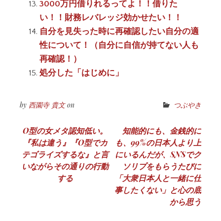
3000万円借りれるってよ！！借りた
い！！財務レバレッジ効かせたい！！
自分を見失った時に再確認したい自分の適
性について！（自分に自信が持てない人も
再確認！）
処分した「はじめに」
by
西園寺 貴文
on
つぶやき
投
O型の女メタ認知低い。
知能的にも、金銭的に
『私は違う』『O型でカ
も、99%の日本人より上
稿
テゴライズするな』と言
にいるんだが、SNSでク
ナ
いながらその通りの行動
ソリプをもらうたびに
する
「大衆日本人と一緒に仕
ビ
事したくない」と心の底
ゲ
から思う
ー