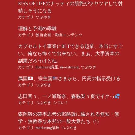
KISS OF LIFEのナッティの肌艶がツヤツヤして射
精しそうになる
カテゴリ:
つぶやき
理解と予測の乖離
カテゴリ:
独自企画・独自コンテンツ
カプセルトイ事業にBETできる起業、本当にすご
い。俺なら怖くて出来ない。まぁ、大手資本の
副業だろうけどね。
カテゴリ:
Business講座
,
investment
,
つぶやき
属国
、宗主国
さまから、円高の指示受ける
カテゴリ:
つぶやき
志田音々、一ノ瀬瑠奈、森脇梨々夏でイクっ
カテゴリ:
つぶやき
,
シコい！
森岡毅の確率思考の戦略論に騙される無知・無
学・無教養な本邦の一般大衆たち（1）
カテゴリ:
Marketing講座
,
つぶやき