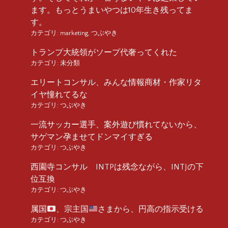
ます。もっとうまいやつは10年生き残ってま
す。
カテゴリ:
marketing
,
つぶやき
トランプ大統領がソープ代奢ってくれた
カテゴリ:
未分類
エリートコンサル、みんな情報商材・作家リタ
イヤ憧れてるな
カテゴリ:
つぶやき
一流サッカー選手、案外遊び慣れてないから、
サゲマン孕ませてドンマイすぎる
カテゴリ:
つぶやき
西園寺コンサル INTPは残念ながら、INTJの下
位互換
カテゴリ:
つぶやき
属国
、宗主国
さまから、円高の指示受ける
カテゴリ:
つぶやき