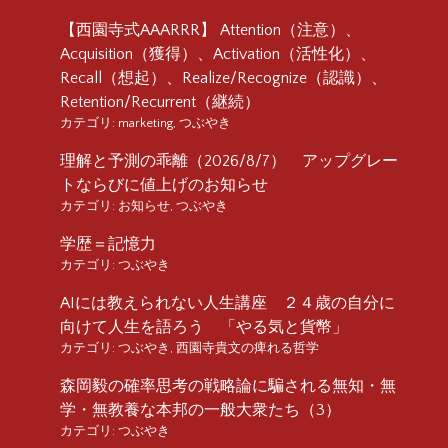
【西園寺式AAARRR】 Attention（注意）、
Acquisition（獲得）、Activation（活性化）、
Recall（想起）、Realize/Recognize（認識）、
Retention/Recurrent（継続）
カテゴリ:
marketing
,
つぶやき
理解と予測の乖離（2026/8/7） アップグレー
トならびに値上げのお知らせ
カテゴリ:
お知らせ
,
つぶやき
学歴＝記憶力
カテゴリ:
つぶやき
AIには教えられない人生講座 ２４歳の自分に
向けて人生を語ろう 「やる気と貨幣」
カテゴリ:
つぶやき
,
西園寺貴文の痺れる哲学
森岡毅の確率思考の戦略論に騙される無知・無
学・無教養な本邦の一般大衆たち（3）
カテゴリ:
つぶやき