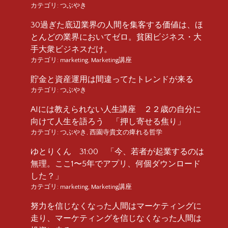
カテゴリ:
つぶやき
30過ぎた底辺業界の人間を集客する価値は、ほ
とんどの業界においてゼロ。貧困ビジネス・大
手大衆ビジネスだけ。
カテゴリ:
marketing
,
Marketing講座
貯金と資産運用は間違ってたトレンドが来る
カテゴリ:
つぶやき
AIには教えられない人生講座 ２２歳の自分に
向けて人生を語ろう 「押し寄せる焦り」
カテゴリ:
つぶやき
,
西園寺貴文の痺れる哲学
ゆとりくん 31:00 「今、若者が起業するのは
無理。ここ1〜5年でアプリ、何個ダウンロード
した？」
カテゴリ:
marketing
,
Marketing講座
努力を信じなくなった人間はマーケティングに
走り、マーケティングを信じなくなった人間は