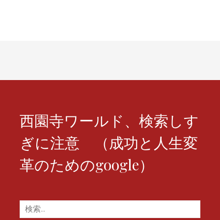
シ
ョ
ン
西園寺ワールド、検索しす
ぎに注意 （成功と人生変
革のためのgoogle）
検
索: