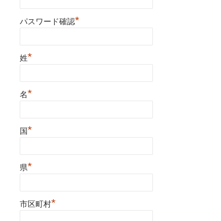
*
パスワード確認
*
姓
*
名
*
国
*
県
*
市区町村