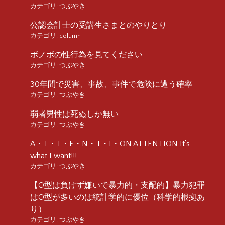
カテゴリ:
つぶやき
公認会計士の受講生さまとのやりとり
カテゴリ:
column
ボノボの性行為を見てください
カテゴリ:
つぶやき
30年間で災害、事故、事件で危険に遭う確率
カテゴリ:
つぶやき
弱者男性は死ぬしか無い
カテゴリ:
つぶやき
A・T・T・E・N・T・I・ON ATTENTION It’s
what I want!!!
カテゴリ:
つぶやき
【O型は負けず嫌いで暴力的・支配的】暴力犯罪
はO型が多いのは統計学的に優位（科学的根拠あ
り）
カテゴリ:
つぶやき