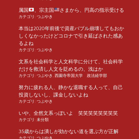
属国
、宗主国
さまから、円高の指示受ける
カテゴリ:
つぶやき
本当は2020年前後で資産バブル崩壊してもおか
しくなかったけどコロナで引き延ばされた感あ
るよね
カテゴリ:
つぶやき
文系を社会科学と人文科学に分けて、社会科学
だけを救済し人文を貶めるの、浅はか
カテゴリ:
つぶやき
,
西園寺帝国大学 政法経学部
努力に疲れる人、静かな退職する人って、自己
投資しないし、課金しないよね
カテゴリ:
つぶやき
いや、全然文系っぽいよ 笑笑笑笑笑笑笑笑
カテゴリ:
未分類
35歳からは潰しが効かない道を選ぶ方が正解
カテゴリ:
つぶやき