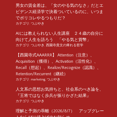
男女の賃金差は、「女のやる気のなさ」だとエ
ビデンス経済学で決着ついているのに、いつま
でポリコレやるつもりだ？
カテゴリ:
つぶやき
AIには教えられない人生講座 ２４歳の自分に
向けて人生を語ろう 「やる気と貨幣」
カテゴリ:
つぶやき
,
西園寺貴文の痺れる哲学
【西園寺式AAARRR】 Attention（注意）、
Acquisition（獲得）、Activation（活性化）、
Recall（想起）、Realize/Recognize（認識）、
Retention/Recurrent（継続）
カテゴリ:
marketing
,
つぶやき
人文系の思想お気持ちと、社会系のべき論を、
『王将ではなく歩兵が振りかざた結果』
カテゴリ:
つぶやき
理解と予測の乖離（2026/8/7） アップグレー