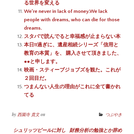
る世界を変える
We’re never in lack of money.We lack
people with dreams, who can die for those
dreams.
スタバで読んでると幸福感が止まらない本
本日11過ぎに、遺産相続シリーズ「信用と
教育の本質」を、 購入させて頂きました、
●●と申します。
映画・スティーブジョブズを観た。これが
２回目だ。
つまんない人生の理由がこれに全て書かれ
てる
by
西園寺 貴文
on
つぶやき
投
シュリッツビールに対し
財務分析の勉強とか辞め