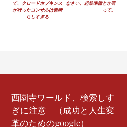
て、クロードホプキンス
なさい。起業準備とか言
稿
が行ったコンサルは素晴
って。
ナ
らしすぎる
ビ
ゲ
ー
シ
ョ
ン
西園寺ワールド、検索しす
ぎに注意 （成功と人生変
革のためのgoogle）