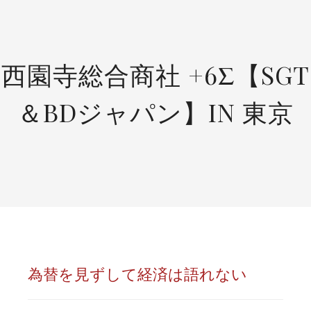
SKIP
TO
CONTENT
西園寺総合商社 +6Σ【SGT
＆BDジャパン】IN 東京
為替を見ずして経済は語れない