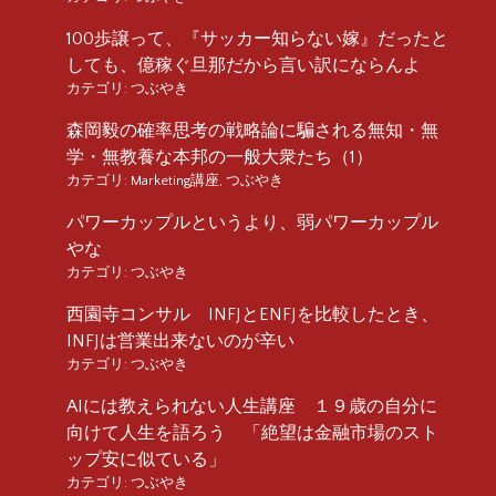
100歩譲って、『サッカー知らない嫁』だったと
しても、億稼ぐ旦那だから言い訳にならんよ
カテゴリ:
つぶやき
森岡毅の確率思考の戦略論に騙される無知・無
学・無教養な本邦の一般大衆たち（1）
カテゴリ:
Marketing講座
,
つぶやき
パワーカップルというより、弱パワーカップル
やな
カテゴリ:
つぶやき
西園寺コンサル INFJとENFJを比較したとき、
INFJは営業出来ないのが辛い
カテゴリ:
つぶやき
AIには教えられない人生講座 １９歳の自分に
向けて人生を語ろう 「絶望は金融市場のスト
ップ安に似ている」
カテゴリ:
つぶやき