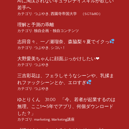
AIに淘汰されないギュラレナイスキルが欲しい
若手へ
カテゴリ:
つぶやき
,
西園寺帝国大学 （SGT&BD）
理解と予測の乖離
カテゴリ:
独自企画・独自コンテンツ
志田音々、一ノ瀬瑠奈、森脇梨々夏でイクっ
カテゴリ:
つぶやき
,
シコい！
大野愛美ちゃんに顔面ぶっかけしたい❤︎
カテゴリ:
つぶやき
三吉彩花は、フェラしそうなシーンや、乳揉ま
れファックシーンとか、エロすぎ
カテゴリ:
つぶやき
ゆとりくん 31:00 「今、若者が起業するのは
無理。ここ1〜5年でアプリ、何個ダウンロード
した？」
カテゴリ:
marketing
,
Marketing講座