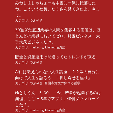
みねしましゃちょーも本当に一気に転落した
ね。こういう社長、たくさん見てきたよ、今ま
で。
カテゴリ:
つぶやき
30過ぎた底辺業界の人間を集客する価値は、ほ
とんどの業界においてゼロ。貧困ビジネス・大
手大衆ビジネスだけ。
カテゴリ:
marketing
,
Marketing講座
貯金と資産運用は間違ってたトレンドが来る
カテゴリ:
つぶやき
AIには教えられない人生講座 ２２歳の自分に
向けて人生を語ろう 「押し寄せる焦り」
カテゴリ:
つぶやき
,
西園寺貴文の痺れる哲学
ゆとりくん 31:00 「今、若者が起業するのは
無理。ここ1〜5年でアプリ、何個ダウンロード
した？」
カテゴリ:
marketing
,
Marketing講座