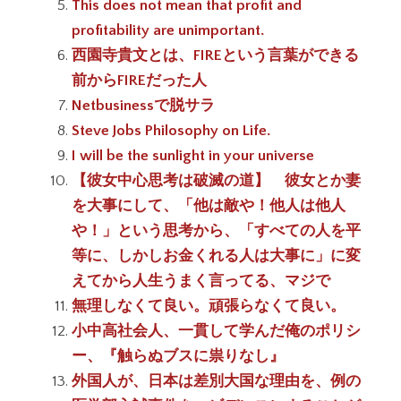
This does not mean that profit and
profitability are unimportant.
西園寺貴文とは、FIREという言葉ができる
前からFIREだった人
Netbusinessで脱サラ
Steve Jobs Philosophy on Life.
I will be the sunlight in your universe
【彼女中心思考は破滅の道】 彼女とか妻
を大事にして、「他は敵や！他人は他人
や！」という思考から、「すべての人を平
等に、しかしお金くれる人は大事に」に変
えてから人生うまく言ってる、マジで
無理しなくて良い。頑張らなくて良い。
小中高社会人、一貫して学んだ俺のポリシ
ー、『触らぬブスに祟りなし』
外国人が、日本は差別大国な理由を、例の