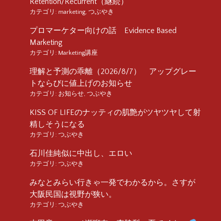
Retention/Recurrent（継続）
カテゴリ:
marketing
,
つぶやき
プロマーケター向けの話 Evidence Based
Marketing
カテゴリ:
Marketing講座
理解と予測の乖離（2026/8/7） アップグレー
トならびに値上げのお知らせ
カテゴリ:
お知らせ
,
つぶやき
KISS OF LIFEのナッティの肌艶がツヤツヤして射
精しそうになる
カテゴリ:
つぶやき
石川佳純似に中出し、エロい
カテゴリ:
つぶやき
みなとみらい行きゃ一発でわかるから。さすが
大阪民国は視野が狭い。
カテゴリ:
つぶやき