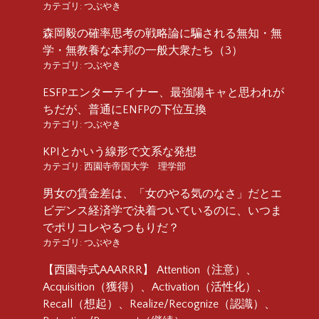
カテゴリ:
つぶやき
森岡毅の確率思考の戦略論に騙される無知・無
学・無教養な本邦の一般大衆たち（3）
カテゴリ:
つぶやき
ESFPエンターテイナー、最強陽キャと思われが
ちだが、普通にENFPの下位互換
カテゴリ:
つぶやき
KPIとかいう線形で文系な発想
カテゴリ:
西園寺帝国大学 理学部
男女の賃金差は、「女のやる気のなさ」だとエ
ビデンス経済学で決着ついているのに、いつま
でポリコレやるつもりだ？
カテゴリ:
つぶやき
【西園寺式AAARRR】 Attention（注意）、
Acquisition（獲得）、Activation（活性化）、
Recall（想起）、Realize/Recognize（認識）、