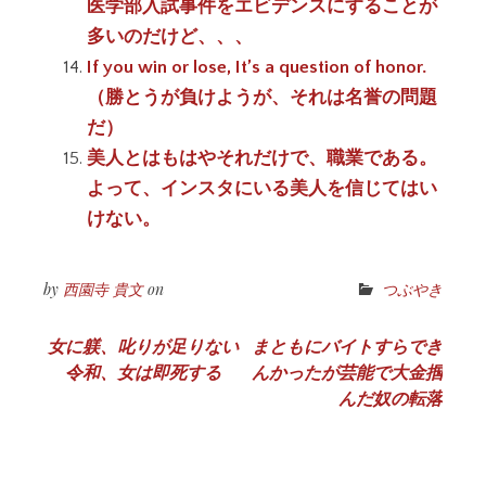
医学部入試事件をエビデンスにすることが
多いのだけど、、、
If you win or lose, It’s a question of honor.
（勝とうが負けようが、それは名誉の問題
だ）
美人とはもはやそれだけで、職業である。
よって、インスタにいる美人を信じてはい
けない。
by
西園寺 貴文
on
つぶやき
投
女に躾、叱りが足りない
まともにバイトすらでき
令和、女は即死する
んかったが芸能で大金掴
稿
んだ奴の転落
ナ
ビ