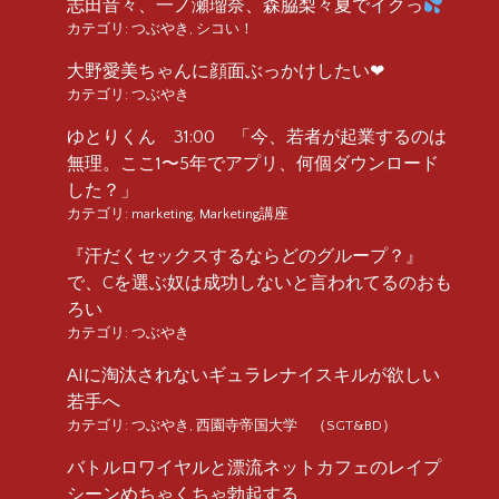
志田音々、一ノ瀬瑠奈、森脇梨々夏でイクっ
カテゴリ:
つぶやき
,
シコい！
大野愛美ちゃんに顔面ぶっかけしたい❤︎
カテゴリ:
つぶやき
ゆとりくん 31:00 「今、若者が起業するのは
無理。ここ1〜5年でアプリ、何個ダウンロード
した？」
カテゴリ:
marketing
,
Marketing講座
『汗だくセックスするならどのグループ？』
で、Cを選ぶ奴は成功しないと言われてるのおも
ろい
カテゴリ:
つぶやき
AIに淘汰されないギュラレナイスキルが欲しい
若手へ
カテゴリ:
つぶやき
,
西園寺帝国大学 （SGT&BD）
バトルロワイヤルと漂流ネットカフェのレイプ
シーンめちゃくちゃ勃起する