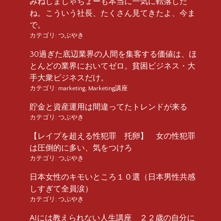
みねしましゃちょーも本当に一気に転落した
ね。こういう社長、たくさん見てきたよ、今ま
で。
カテゴリ:
つぶやき
30過ぎた底辺業界の人間を集客する価値は、ほ
とんどの業界においてゼロ。貧困ビジネス・大
手大衆ビジネスだけ。
カテゴリ:
marketing
,
Marketing講座
貯金と資産運用は間違ってたトレンドが来る
カテゴリ:
つぶやき
【レイプを超える性犯罪 托卵】 女の性犯罪
は圧倒的に多い、気をつけろ
カテゴリ:
つぶやき
日本女性のキモいところ１０選（日本男性共感
しすぎて全員涙）
カテゴリ:
つぶやき
AIには教えられない人生講座 ２２歳の自分に