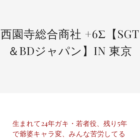
SKIP
TO
CONTENT
西園寺総合商社 +6Σ【SGT
＆BDジャパン】IN 東京
生まれて24年ガキ・若者役、残り5年
で爺婆キャラ変、みんな苦労してる