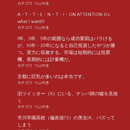
カテゴリ:
つぶやき
A・T・T・E・N・T・I・ON ATTENTION It’s
what I want!!!
カテゴリ:
つぶやき
1年、3年、5年の範囲なら成功要因はバラける
が、10年・20年になると自己投資したやつが勝
つ。実力に収斂する。市場は短期的には投票
機、長期的には計量機だ。
カテゴリ:
つぶやき
京都に巨乳が多いのは本当です。
カテゴリ:
つぶやき
旧ツイッター（X）にいる、ナンパ師の嘘を見抜
く
カテゴリ:
つぶやき
市川学園高校（偏差値73）の美女JK、バズって
しまう