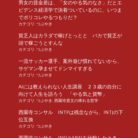
男女の賃金差は、「女のやる気のなさ」だとエ
ビデンス経済学で決着ついているのに、いつま
でポリコレやるつもりだ？
カテゴリ:
つぶやき
貧乏人はカラダで稼げとっとと バカで貧乏が
頭で稼ごうとすんな
カテゴリ:
つぶやき
一流サッカー選手、案外遊び慣れてないから、
サゲマン孕ませてドンマイすぎる
カテゴリ:
つぶやき
AIには教えられない人生講座 ２３歳の自分に
向けて人生を語ろう 「やる気と貨幣」
カテゴリ:
つぶやき
,
西園寺貴文の痺れる哲学
西園寺コンサル INTPは残念ながら、INTJの下
位互換
カテゴリ:
つぶやき
西園寺コンサル INFJとENFJを比較したとき、