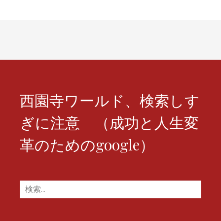
ゲ
ー
シ
ョ
ン
西園寺ワールド、検索しす
ぎに注意 （成功と人生変
革のためのgoogle）
検
索: