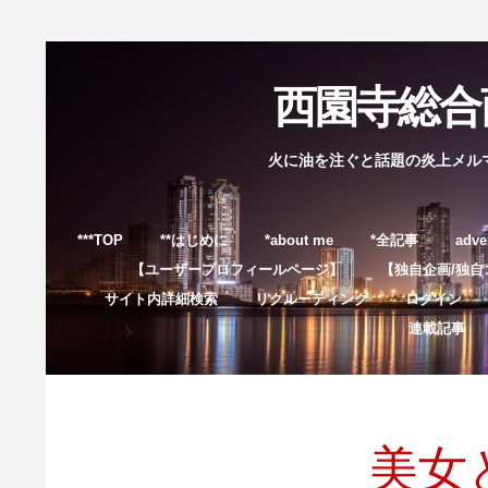
西園寺総合商
火に油を注ぐと話題の炎上メル
***TOP
**はじめに
*about me
*全記事
adve
【ユーザープロフィールページ】
【独自企画/独自
サイト内詳細検索
リクルーティング
ログイン
連載記事
美女