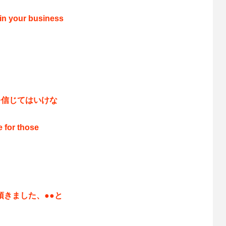
 in your business
を信じてはいけな
 for those
！
頂きました、●●と