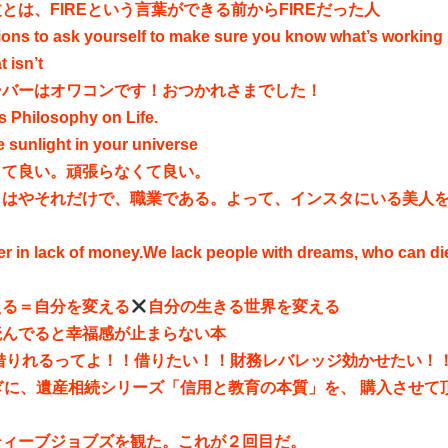
とは、FIREという言葉ができる前からFIREだった人
ions to ask yourself to make sure you know what’s working
 isn’t
ーバーはオワコンです！おつかれさまでした！
s Philosophy on Life.
he sunlight in your universe
くて良い。頑張らなくて良い。
もはやそれだけで、職業である。よって、インスタにいる美人
r in lack of money.We lack people with dreams, who can die
える＝自分を変える
自分の生きる世界を変える
読んでると幸福感が止まらない本
円借りれるってよ！！借りたい！！財務レバレッジ効かせたい！
ぎに、遺産相続シリーズ「信用と教育の本質」を、 購入させて
。
ティーブジョブズを観た。これが２回目だ。