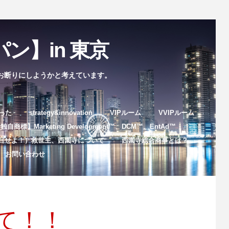
ン】in 東京
お断りにしようかと考えています。
まった
strategy&innovation
VIPルーム
VVIPルーム
自商標】Marketing Development™️、DCM™️、EntAd™️
目せよ！）救世主、西園寺について
西園寺総合商事とは？
お問い合わせ
て！！