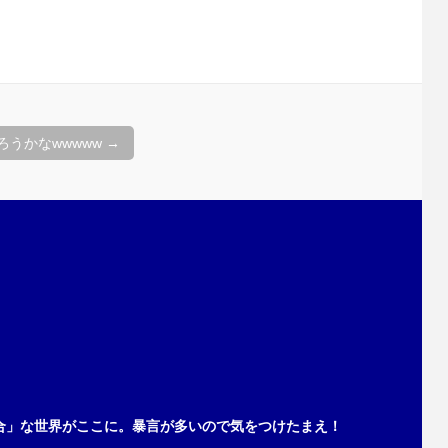
うかなwwwww
→
合」な世界がここに。暴言が多いので気をつけたまえ！