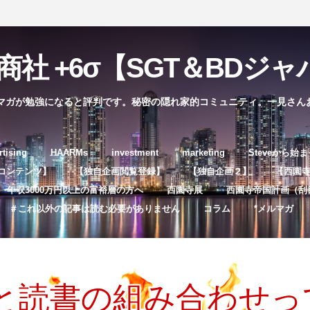
社 +6σ【SGT＆BDジャパ
マガが勉強になると評判です。秘密の隠れ家的コミュニティ。一見さん
コ
rtising
HAARMs
investment
marketing
Steveから始
ン
コンテンツ】
【独自企画閲覧登録】
【独自企画２】
【西園寺独
テ
年収3000万円以上の富裕層の方へ
西園寺展
西園寺帝国計画（刮
ン
＃これ以外の記事は読む必要がありません
コラム
*メルマガ
ツ
へ
ス
キ
と読書の組み合わせっ
ッ