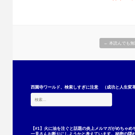
投
←
本読んでも無
稿
ナ
西園寺ワールド、検索しすぎに注意 （成功と人生変革の
検
ビ
索:
ゲ
【#1】火に油を注ぐと話題の炎上メルマガがめちゃめ
一見さんお断りにしようかと考えています。秘密の隠