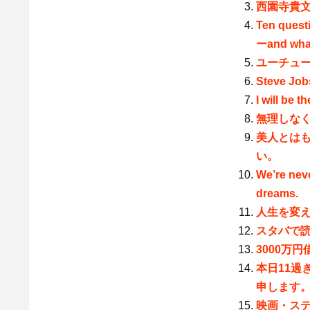
西園寺貴文
Ten quest
ーand what
ユーチュ
Steve Job
I will be t
無理しな
美人とは
い。
We’re neve
dreams.
人生を変
スタバで
3000万
本日11過
申します
映画・ス