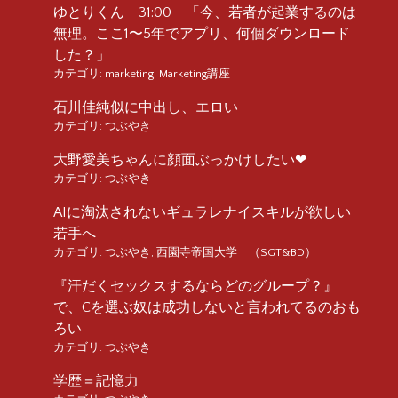
ゆとりくん 31:00 「今、若者が起業するのは
無理。ここ1〜5年でアプリ、何個ダウンロード
した？」
カテゴリ:
marketing
,
Marketing講座
石川佳純似に中出し、エロい
カテゴリ:
つぶやき
大野愛美ちゃんに顔面ぶっかけしたい❤︎
カテゴリ:
つぶやき
AIに淘汰されないギュラレナイスキルが欲しい
若手へ
カテゴリ:
つぶやき
,
西園寺帝国大学 （SGT&BD）
『汗だくセックスするならどのグループ？』
で、Cを選ぶ奴は成功しないと言われてるのおも
ろい
カテゴリ:
つぶやき
学歴＝記憶力