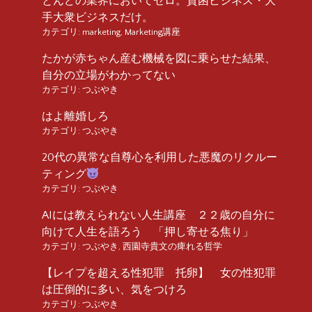
とんどの業界においてゼロ。貧困ビジネス・大
手大衆ビジネスだけ。
カテゴリ:
marketing
,
Marketing講座
たかが赤ちゃん産む機械を図に乗らせた結果、
自分の立場がわかってない
カテゴリ:
つぶやき
はよ離婚しろ
カテゴリ:
つぶやき
20代の異常な自尊心を利用した悪魔のリクルー
ティング
カテゴリ:
つぶやき
AIには教えられない人生講座 ２２歳の自分に
向けて人生を語ろう 「押し寄せる焦り」
カテゴリ:
つぶやき
,
西園寺貴文の痺れる哲学
【レイプを超える性犯罪 托卵】 女の性犯罪
は圧倒的に多い、気をつけろ
カテゴリ:
つぶやき