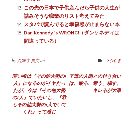
この先の日本で子供産んだら子供の人生が
詰みそうな職業のリスト考えてみた
スタバで読んでると幸福感が止まらない本
Dan Kennedy is WRONG!（ダンケネディは
間違っている）
by
西園寺 貴文
on
つぶやき
投
若い頃は『その他大勢の1
下流の人間との付き合い
人』になるのがイヤだっ
は、殴る、奪う、騙す、
稿
たが、今は『その他大勢
キレるが大事
ナ
の1人』でいたいし、『君
もその他大勢の1人でいて
ビ
くれ』って感じ
ゲ
ー