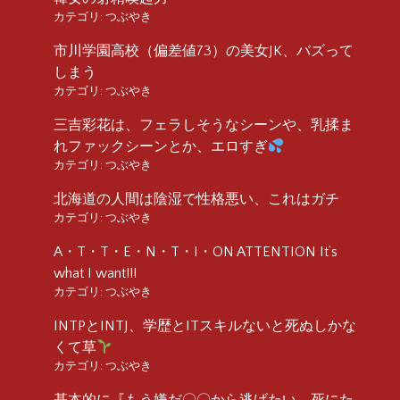
カテゴリ:
つぶやき
市川学園高校（偏差値73）の美女JK、バズって
しまう
カテゴリ:
つぶやき
三吉彩花は、フェラしそうなシーンや、乳揉ま
れファックシーンとか、エロすぎ
カテゴリ:
つぶやき
北海道の人間は陰湿で性格悪い、これはガチ
カテゴリ:
つぶやき
A・T・T・E・N・T・I・ON ATTENTION It’s
what I want!!!
カテゴリ:
つぶやき
INTPとINTJ、学歴とITスキルないと死ぬしかな
くて草
カテゴリ:
つぶやき
基本的に『もう嫌だ〇〇から逃げたい、死にた