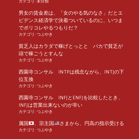
カテゴリ:
未分類
男女の賃金差は、「女のやる気のなさ」だとエ
ビデンス経済学で決着ついているのに、いつま
でポリコレやるつもりだ？
カテゴリ:
つぶやき
貧乏人はカラダで稼げとっとと バカで貧乏が
頭で稼ごうとすんな
カテゴリ:
つぶやき
西園寺コンサル INTPは残念ながら、INTJの下
位互換
カテゴリ:
つぶやき
西園寺コンサル INFJとENFJを比較したとき、
INFJは営業出来ないのが辛い
カテゴリ:
つぶやき
属国
、宗主国
さまから、円高の指示受ける
カテゴリ:
つぶやき