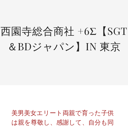
SKIP
TO
CONTENT
西園寺総合商社 +6Σ【SGT
＆BDジャパン】IN 東京
美男美女エリート両親で育った子供
は親を尊敬し、感謝して、自分も同