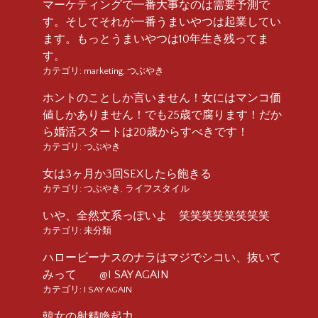
マーケティングで一番大事なのは需要予測で
す。そしてそれが一番うまいやつは起業してい
ます。もっとうまいやつは10年生き残ってま
す。
カテゴリ:
marketing
,
つぶやき
ホントのことしか言いません！女にはマンコ価
値しかありません！でも25歳で腐ります！だか
ら婚活スタートは20歳からすべきです！
カテゴリ:
つぶやき
女は3ヶ月か3回SEXしたら飽きる
カテゴリ:
つぶやき
,
ライフスタイル
いや、全然文系っぽいよ 笑笑笑笑笑笑笑笑
カテゴリ:
未分類
ハロービーナスのナラはマジでシコい、抜いて
みって @I SAY AGAIN
カテゴリ:
I SAY AGAIN
韓女の射精喚起力