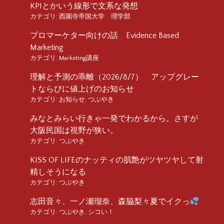
KPIとかいう線形で文系な発想
カテゴリ:
西園寺帝国大学 理学部
プロマーケター向けの話 Evidence Based
Marketing
カテゴリ:
Marketing講座
理解と予測の乖離（2026/8/7） アップグレー
トならびに値上げのお知らせ
カテゴリ:
お知らせ
,
つぶやき
みなとみらい行きゃ一発でわかるから。さすが
大阪民国は視野が狭い。
カテゴリ:
つぶやき
KISS OF LIFEのナッティの肌艶がツヤツヤして射
精しそうになる
カテゴリ:
つぶやき
志田音々、一ノ瀬瑠奈、森脇梨々夏でイクっ
カテゴリ:
つぶやき
,
シコい！