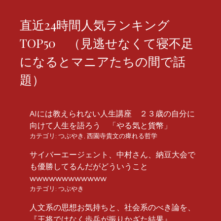
直近24時間人気ランキング
TOP50 （見逃せなくて寝不足
になるとマニアたちの間で話
題）
AIには教えられない人生講座 ２３歳の自分に
向けて人生を語ろう 「やる気と貨幣」
カテゴリ:
つぶやき
,
西園寺貴文の痺れる哲学
サイバーエージェント、中村さん、納豆大会で
も優勝してるんだがどういうこと
wwwwwwwwwwww
カテゴリ:
つぶやき
人文系の思想お気持ちと、社会系のべき論を、
『王将ではなく歩兵が振りかざた結果』