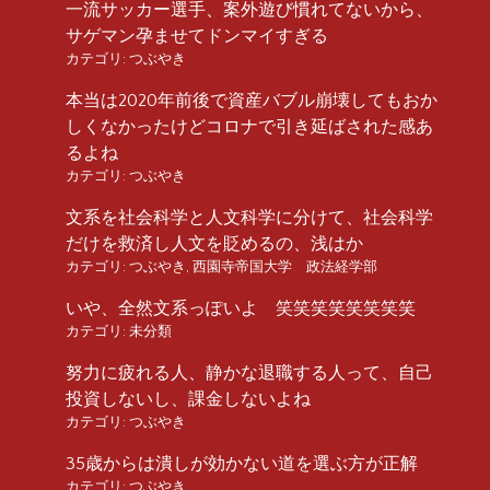
一流サッカー選手、案外遊び慣れてないから、
サゲマン孕ませてドンマイすぎる
カテゴリ:
つぶやき
本当は2020年前後で資産バブル崩壊してもおか
しくなかったけどコロナで引き延ばされた感あ
るよね
カテゴリ:
つぶやき
文系を社会科学と人文科学に分けて、社会科学
だけを救済し人文を貶めるの、浅はか
カテゴリ:
つぶやき
,
西園寺帝国大学 政法経学部
いや、全然文系っぽいよ 笑笑笑笑笑笑笑笑
カテゴリ:
未分類
努力に疲れる人、静かな退職する人って、自己
投資しないし、課金しないよね
カテゴリ:
つぶやき
35歳からは潰しが効かない道を選ぶ方が正解
カテゴリ:
つぶやき