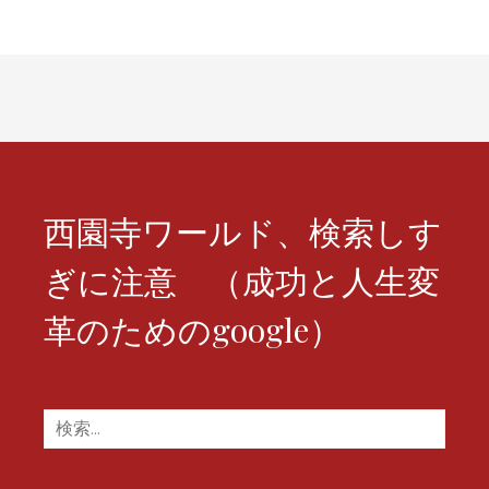
シ
ョ
ン
西園寺ワールド、検索しす
ぎに注意 （成功と人生変
革のためのgoogle）
検
索: