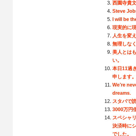
西園寺貴文
Steve Job
I will be t
現実的に
人生を変
無理しな
美人とは
い。
本日11過
申します
We’re neve
dreams.
スタバで
3000万
スペシャリ
決済時に
でした。