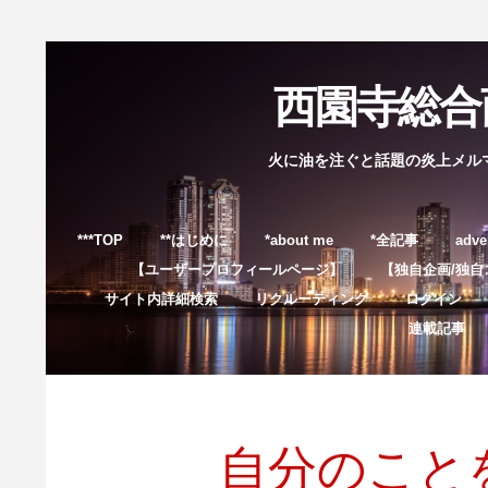
西園寺総合商
火に油を注ぐと話題の炎上メル
***TOP
**はじめに
*about me
*全記事
adve
【ユーザープロフィールページ】
【独自企画/独自
サイト内詳細検索
リクルーティング
ログイン
連載記事
自分のこと