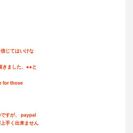
を信じてはいけな
頂きました、●●と
 for those
！
が、 paypal
が上手く出来ません