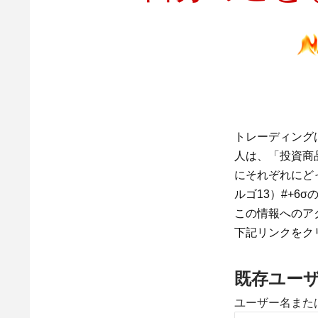
トレーディング
人は、「投資商
にそれぞれにどっ
ルゴ13）#+6σの男 "
この情報へのア
下記リンクをク
既存ユー
ユーザー名また