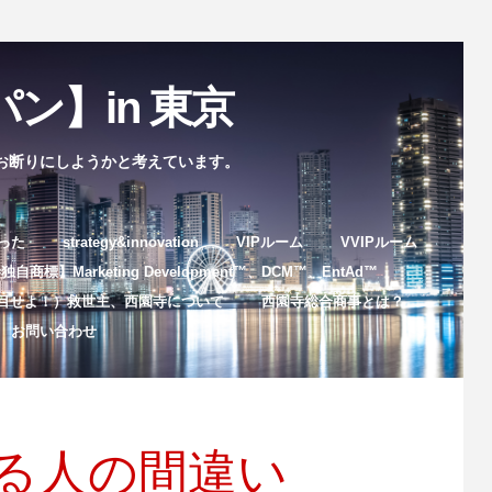
ン】in 東京
お断りにしようかと考えています。
まった
strategy&innovation
VIPルーム
VVIPルーム
自商標】Marketing Development™️、DCM™️、EntAd™️
目せよ！）救世主、西園寺について
西園寺総合商事とは？
お問い合わせ
る人の間違い