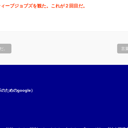
ティーブジョブズを観た。これが２回目だ。
だ。
言
ためのgoogle）