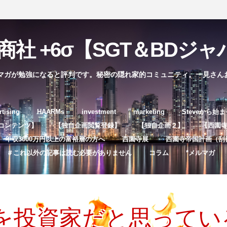
社 +6σ【SGT＆BDジャパ
マガが勉強になると評判です。秘密の隠れ家的コミュニティ。一見さん
コ
rtising
HAARMs
investment
marketing
Steveから始
ン
コンテンツ】
【独自企画閲覧登録】
【独自企画２】
【西園寺独
テ
年収3000万円以上の富裕層の方へ
西園寺展
西園寺帝国計画（刮
ン
＃これ以外の記事は読む必要がありません
コラム
*メルマガ
ツ
へ
ス
キ
を投資家だと思ってい
ッ