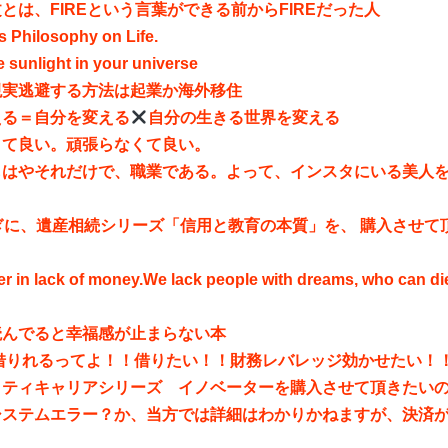
とは、FIREという言葉ができる前からFIREだった人
s Philosophy on Life.
he sunlight in your universe
現実逃避する方法は起業か海外移住
える＝自分を変える
自分の生きる世界を変える
くて良い。頑張らなくて良い。
もはやそれだけで、職業である。よって、インスタにいる美人
ぎに、遺産相続シリーズ「信用と教育の本質」を、 購入させて
。
r in lack of money.We lack people with dreams, who can die
読んでると幸福感が止まらない本
円借りれるってよ！！借りたい！！財務レバレッジ効かせたい！
ティキャリアシリーズ イノベーターを購入させて頂きたいのです
システムエラー？か、当方では詳細はわかりかねますが、決済