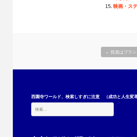
映画・ス
投
←
投資はプラン
稿
ナ
西園寺ワールド、検索しすぎに注意 （成功と人生変革の
検
ビ
索:
ゲ