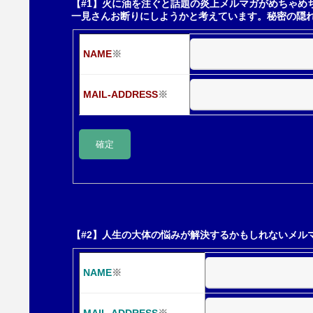
【#1】火に油を注ぐと話題の炎上メルマガがめちゃめ
一見さんお断りにしようかと考えています。秘密の隠
ー
NAME
※
シ
MAIL-ADDRESS
※
ョ
ン
【#2】人生の大体の悩みが解決するかもしれないメル
NAME
※