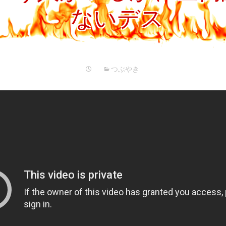
プ
ないデス
つぶやき