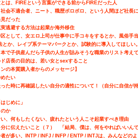
とは、FIREという言葉ができる前からFIREだった人
、社会不適合者、ニート、職歴ボロボロ、という人間ほど社長
発見だった
現実逃避する方法は起業か海外移住
特区として、女エロ上司が仕事中に手コキをするとか、風俗手
合法とか、レイプ系テーマパークとか、試験的に導入してほしい
日本で子供産んだら子供の人生が詰みそうな職業のリスト考え
ド店長の目的は、若い女とsexすること
インの本質購入者からのメッセージ】
やめたい
失った時に再確認したい自分の適性について！（自分に自信が
「はじめに」
くのか
ない、何もしたくない、疲れたという人こそ起業すべき理由
自分に伝えたいこと（７） 「結局、僕は、何をやればいいん
が多い、INTP / INFJ / INFP / ENTP / INTJは、みん