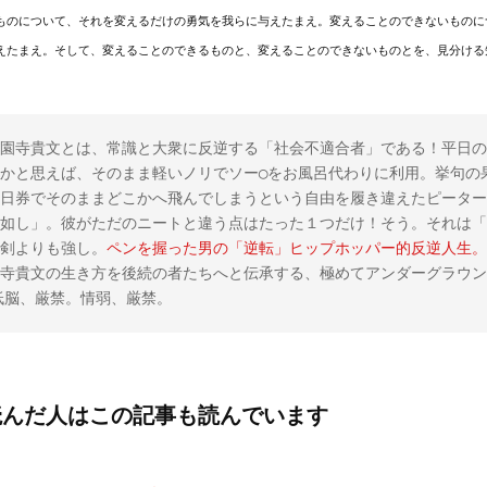
ものについて、それを変えるだけの勇気を我らに与えたまえ。変えることのできないものに
えたまえ。そして、変えることのできるものと、変えることのできないものとを、見分ける
園寺貴文とは、常識と大衆に反逆する「社会不適合者」である！平日の
かと思えば、そのまま軽いノリでソー◯をお風呂代わりに利用。挙句の
日券でそのままどこかへ飛んでしまうという自由を履き違えたピーター
如し」。彼がただのニートと違う点はたった１つだけ！そう。それは「
剣よりも強し。
ペンを握った男の「逆転」ヒップホッパー的反逆人生。
寺貴文の生き方を後続の者たちへと伝承する、極めてアンダーグラウン
。低脳、厳禁。情弱、厳禁。
読んだ人はこの記事も読んでいます