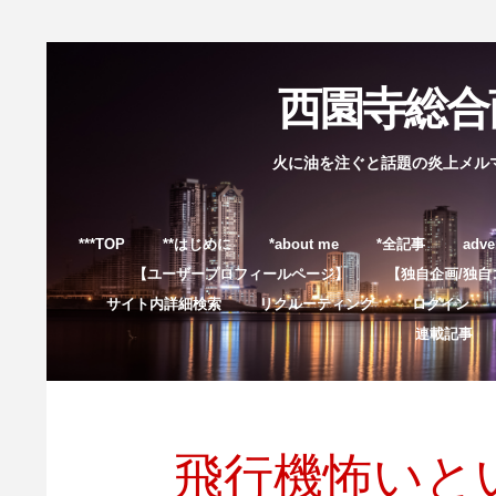
西園寺総合商
火に油を注ぐと話題の炎上メル
***TOP
**はじめに
*about me
*全記事
adve
【ユーザープロフィールページ】
【独自企画/独自
サイト内詳細検索
リクルーティング
ログイン
連載記事
飛行機怖いと