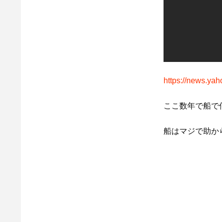
https://news.ya
ここ数年で船で
船はマジで助か