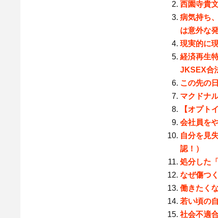
西園寺貴文
病気持ち
は意外な
現実的に
経済再生
JKSEX
この先の
マクドナル
【オプト
会社員を
自分を見
認！）
処分した
なぜ傷つ
働きたく
若い頃の
社会不適合者