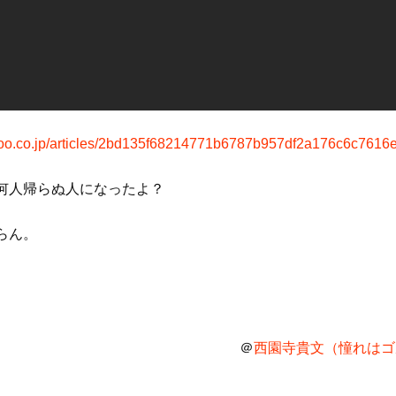
hoo.co.jp/articles/2bd135f68214771b6787b957df2a176c6c7616
何人帰らぬ人になったよ？
らん。
＠
西園寺貴文（憧れはゴル