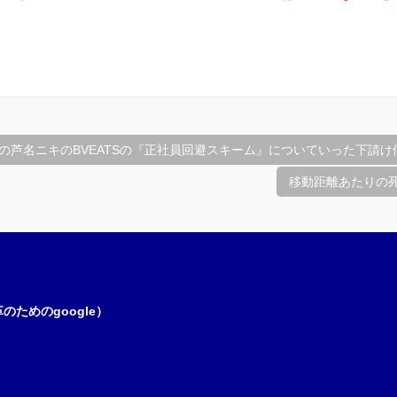
の芦名ニキのBVEATSの『正社員回避スキーム』についていった下請け
移動距離あたりの
ためのgoogle）