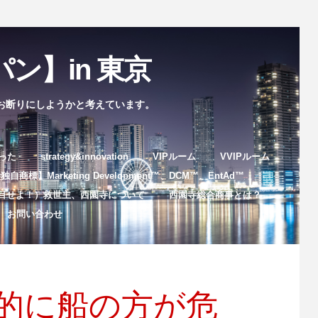
ン】in 東京
お断りにしようかと考えています。
まった
strategy&innovation
VIPルーム
VVIPルーム
自商標】Marketing Development™️、DCM™️、EntAd™️
目せよ！）救世主、西園寺について
西園寺総合商事とは？
お問い合わせ
的に船の方が危