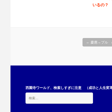
いるの？
投
←
慶應→プル 
稿
ナ
ビ
西園寺ワールド、検索しすぎに注意 （成功と人生変革の
検
索:
ゲ