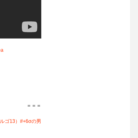
ea
＝＝＝
ゴ13）#+6σの男