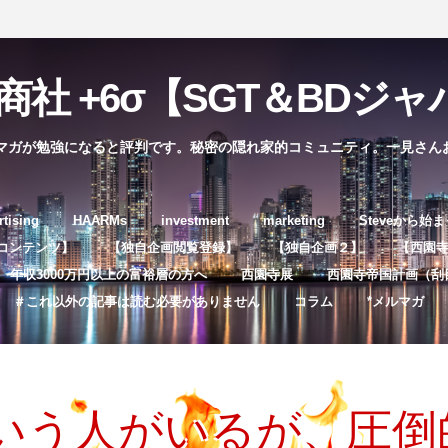
社 +6σ【SGT＆BDジャパ
マガが勉強になると評判です。秘密の隠れ家的コミュニティ。一見さん
コ
rtising
HAARMs
investment
marketing
Steveから始
ン
コンテンツ】
【独自企画閲覧登録】
【独自企画２】
【西園寺独
テ
年収3000万円以上の富裕層の方へ
西園寺展
西園寺帝国計画（刮
ン
＃これ以外の記事は読む必要がありません
コラム
*メルマガ
ツ
へ
ス
キ
いう人がいるが、圧倒
ッ