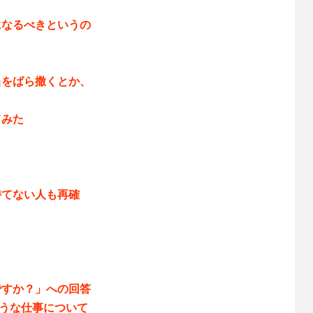
になるべきというの
当をばら撒くとか、
。
てみた
持てない人も再確
ですか？」への回答
などのような仕事について