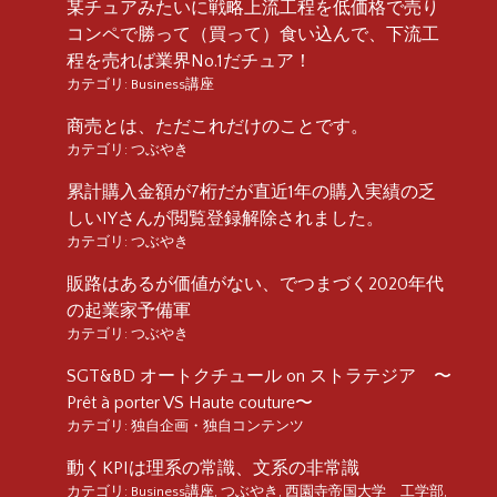
某チュアみたいに戦略上流工程を低価格で売り
コンペで勝って（買って）食い込んで、下流工
程を売れば業界No.1だチュア！
カテゴリ:
Business講座
商売とは、ただこれだけのことです。
カテゴリ:
つぶやき
累計購入金額が7桁だが直近1年の購入実績の乏
しいIYさんが閲覧登録解除されました。
カテゴリ:
つぶやき
販路はあるが価値がない、でつまづく2020年代
の起業家予備軍
カテゴリ:
つぶやき
SGT&BD オートクチュール on ストラテジア 〜
Prêt à porter VS Haute couture〜
カテゴリ:
独自企画・独自コンテンツ
動くKPIは理系の常識、文系の非常識
カテゴリ:
Business講座
,
つぶやき
,
西園寺帝国大学 工学部
,