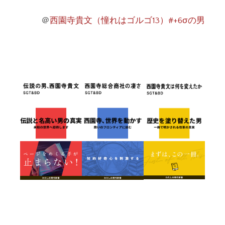
＠
西園寺貴文（憧れはゴルゴ13）#+6σの男