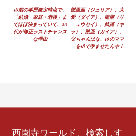
投
18歳の学歴確定時点で、
樹里亜（ジュリア）、大
「結婚・家庭・老後」ま
愛（ダイア）、龍聖（リ
稿
でほぼ決まっていて、20
ュウセイ）、綺羅（キ
ナ
代が修正ラストチャンス
ラ）、凱亜（ガイア）、
な理由
父ちゃんはな、16のママ
ビ
を18で孕ませたんや！
ゲ
ー
シ
ョ
ン
西園寺ワールド、検索しす