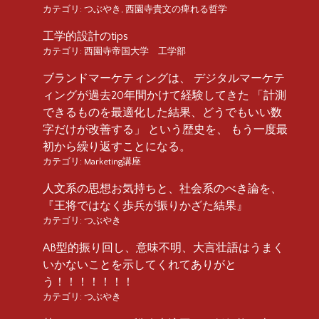
カテゴリ:
つぶやき
,
西園寺貴文の痺れる哲学
工学的設計のtips
カテゴリ:
西園寺帝国大学 工学部
ブランドマーケティングは、 デジタルマーケテ
ィングが過去20年間かけて経験してきた 「計測
できるものを最適化した結果、どうでもいい数
字だけが改善する」 という歴史を、 もう一度最
初から繰り返すことになる。
カテゴリ:
Marketing講座
人文系の思想お気持ちと、社会系のべき論を、
『王将ではなく歩兵が振りかざた結果』
カテゴリ:
つぶやき
AB型的振り回し、意味不明、大言壮語はうまく
いかないことを示してくれてありがと
う！！！！！！！
カテゴリ:
つぶやき