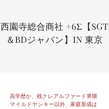
SKIP
TO
CONTENT
西園寺総合商社 +6Σ【SGT
＆BDジャパン】IN 東京
高学歴か、残クレアルファード界隈
マイルドヤンキー以外、家庭形成は