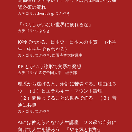
関係省庁ブチギレで、ネット広告出稿に本人確
認必須の流れ
カテゴリ:
advertising
,
つぶやき
「バカしかいない世界に疲れるな」
カテゴリ:
つぶやき
10秒でわかる、日本史・日本人の本質 （小学
生・中学生でもわかる）
カテゴリ:
つぶやき
,
西園寺帝大附属中
KPIとかいう線形で文系な発想
カテゴリ:
西園寺帝国大学 理学部
理系から逃げると、余計に苦労する。理由は３
つ （１）ヒエラルキー・マウント論理
（２）間違ってることの世界で踊る （３）普
通に兵隊
カテゴリ:
つぶやき
AIには教えられない人生講座 ２３歳の自分に
向けて人生を語ろう 「やる気と貨幣」