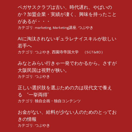
ペガサスクラブは古い、時代遅れ、やばいの
か？加盟企業・実績が凄く、興味を持ったこと
があるが・・・
カテゴリ:
marketing
,
Marketing講座
,
つぶやき
AIに淘汰されないギュラレナイスキルが欲しい
若手へ
カテゴリ:
つぶやき
,
西園寺帝国大学 （SGT&BD）
みなとみらい行きゃ一発でわかるから。さすが
大阪民国は視野が狭い。
カテゴリ:
つぶやき
正しい選択肢を選ぶための力は現代文で養え
る “一挙両得”
カテゴリ:
独自企画・独自コンテンツ
お金がない、給料が少ない人のためのとってお
きの情報
カテゴリ:
つぶやき