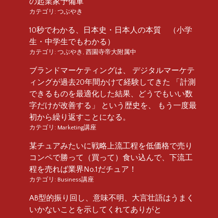
の起業家予備軍
カテゴリ:
つぶやき
10秒でわかる、日本史・日本人の本質 （小学
生・中学生でもわかる）
カテゴリ:
つぶやき
,
西園寺帝大附属中
ブランドマーケティングは、 デジタルマーケテ
ィングが過去20年間かけて経験してきた 「計測
できるものを最適化した結果、どうでもいい数
字だけが改善する」 という歴史を、 もう一度最
初から繰り返すことになる。
カテゴリ:
Marketing講座
某チュアみたいに戦略上流工程を低価格で売り
コンペで勝って（買って）食い込んで、下流工
程を売れば業界No.1だチュア！
カテゴリ:
Business講座
AB型的振り回し、意味不明、大言壮語はうまく
いかないことを示してくれてありがと