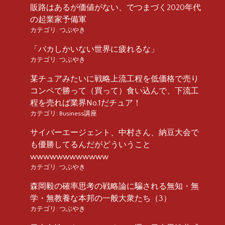
販路はあるが価値がない、でつまづく2020年代
の起業家予備軍
カテゴリ:
つぶやき
「バカしかいない世界に疲れるな」
カテゴリ:
つぶやき
某チュアみたいに戦略上流工程を低価格で売り
コンペで勝って（買って）食い込んで、下流工
程を売れば業界No.1だチュア！
カテゴリ:
Business講座
サイバーエージェント、中村さん、納豆大会で
も優勝してるんだがどういうこと
wwwwwwwwwwww
カテゴリ:
つぶやき
森岡毅の確率思考の戦略論に騙される無知・無
学・無教養な本邦の一般大衆たち（3）
カテゴリ:
つぶやき