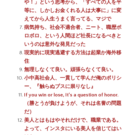
や！」という思考から、「すべての人を平
等に、しかしお金くれる人は大事に」に変
えてから人生うまく言ってる、マジで
病気持ち、社会不適合者、ニート、職歴ボ
ロボロ、という人間ほど社長になるべきと
いうのは意外な発見だった
現実的に現実逃避する方法は起業か海外移
住
無理しなくて良い。頑張らなくて良い。
小中高社会人、一貫して学んだ俺のポリシ
ー、『触らぬブスに祟りなし』
If you win or lose, It’s a question of honor.
（勝とうが負けようが、それは名誉の問題
だ）
美人とはもはやそれだけで、職業である。
よって、インスタにいる美人を信じてはい