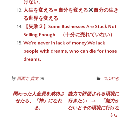
けない。
人生を変える＝自分を変える
自分の生き
る世界を変える
【失敗２】Some Businesses Are Stuck Not
Selling Enough （十分に売れていない）
We’re never in lack of money.We lack
people with dreams, who can die for those
dreams.
by
西園寺 貴文
on
つぶやき
投
関わった人全員を成功さ
能力で評価される環境に
せたら、「神」になれ
行きたい → 「能力が
稿
る。
ないとその環境に行けな
ナ
い」
ビ