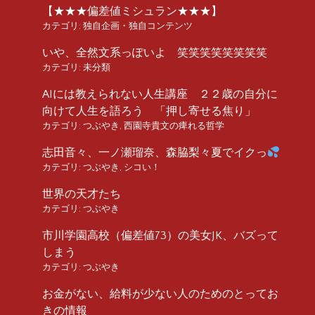
【★★★偏差値ミシュラン★★★】
カテゴリ:
独自企画・独自コンテンツ
いや、全然文系っぽいよ 笑笑笑笑笑笑笑笑
カテゴリ:
未分類
AIには教えられない人生講座 ２２歳の自分に
向けて人生を語ろう 「押し寄せる焦り」
カテゴリ:
つぶやき
,
西園寺貴文の痺れる哲学
志田音々、一ノ瀬瑠奈、森脇梨々夏でイクっ
カテゴリ:
つぶやき
,
シコい！
世界の天才たち
カテゴリ:
つぶやき
市川学園高校（偏差値73）の美女JK、バズって
しまう
カテゴリ:
つぶやき
お金がない、給料が少ない人のためのとってお
きの情報