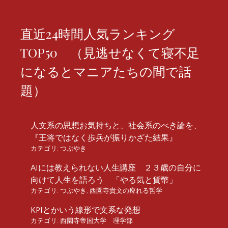
直近24時間人気ランキング
TOP50 （見逃せなくて寝不足
になるとマニアたちの間で話
題）
人文系の思想お気持ちと、社会系のべき論を、
『王将ではなく歩兵が振りかざた結果』
カテゴリ:
つぶやき
AIには教えられない人生講座 ２３歳の自分に
向けて人生を語ろう 「やる気と貨幣」
カテゴリ:
つぶやき
,
西園寺貴文の痺れる哲学
KPIとかいう線形で文系な発想
カテゴリ:
西園寺帝国大学 理学部