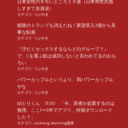
日本女性のキモいところ１０選（日本男性共感
しすぎて全員涙）
カテゴリ:
つぶやき
姫路のトランプも消えたね！家賃収入3億から見
事な転落
カテゴリ:
つぶやき
『汗だくセックスするならどのグループ？』
で、Cを選ぶ奴は成功しないと言われてるのおも
ろい
カテゴリ:
つぶやき
パワーカップルというより、弱パワーカップル
やな
カテゴリ:
つぶやき
ゆとりくん 31:00 「今、若者が起業するのは
無理。ここ1〜5年でアプリ、何個ダウンロード
した？」
カテゴリ:
marketing
,
Marketing講座