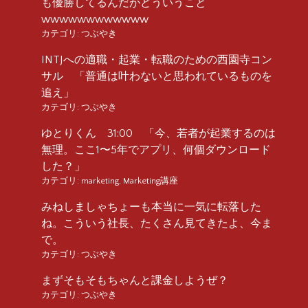
も優勝してるんだがどういうこと
wwwwwwwwwwww
カテゴリ:
つぶやき
INTJへの適職・起業・転職のための西園寺コン
サル 「普通は叶わないと思われているものを
追え」
カテゴリ:
つぶやき
ゆとりくん 31:00 「今、若者が起業するのは
無理。ここ1〜5年でアプリ、何個ダウンロード
した？」
カテゴリ:
marketing
,
Marketing講座
みねしましゃちょーも本当に一気に転落した
ね。こういう社長、たくさん見てきたよ、今ま
で。
カテゴリ:
つぶやき
まずそもそもちゃんと課金しようぜ？
カテゴリ:
つぶやき