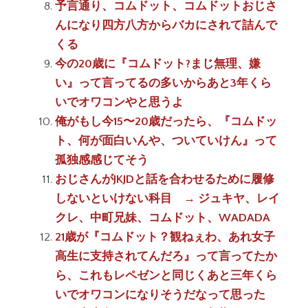
予言通り、コムドット、コムドットおじさ
んになり四方八方からバカにされて詰んで
くる
今の20歳に『コムドット?まじ無理、嫌
い』って言ってるの多いからあと3年くら
いでオワコンやと思うよ
俺がもし今15〜20歳だったら、『コムドッ
ト、何が面白いんや、ついていけん』って
孤独感感じてそう
おじさんがJKJDと話を合わせるために履修
しないといけない科目 → ジュキヤ、レイ
クレ、中町兄妹、コムドット、WADADA
21歳が『コムドット？観ねぇわ、あれ女子
高生に支持されてんだろ』って言ってたか
ら、これもレペゼンと同じくあと三年くら
いでオワコンになりそうだなって思った