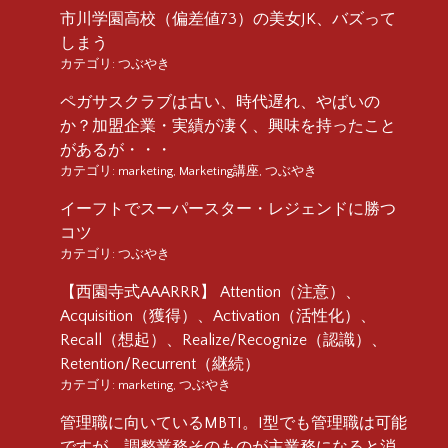
市川学園高校（偏差値73）の美女JK、バズって
しまう
カテゴリ:
つぶやき
ペガサスクラブは古い、時代遅れ、やばいの
か？加盟企業・実績が凄く、興味を持ったこと
があるが・・・
カテゴリ:
marketing
,
Marketing講座
,
つぶやき
イーフトでスーパースター・レジェンドに勝つ
コツ
カテゴリ:
つぶやき
【西園寺式AAARRR】 Attention（注意）、
Acquisition（獲得）、Activation（活性化）、
Recall（想起）、Realize/Recognize（認識）、
Retention/Recurrent（継続）
カテゴリ:
marketing
,
つぶやき
管理職に向いているMBTI。I型でも管理職は可能
ですが、調整業務そのものが主業務になると消