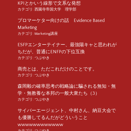
KPIとかいう線形で文系な発想
カテゴリ:
西園寺帝国大学 理学部
プロマーケター向けの話 Evidence Based
Marketing
カテゴリ:
Marketing講座
ESFPエンターテイナー、最強陽キャと思われが
ちだが、普通にENFPの下位互換
カテゴリ:
つぶやき
商売とは、ただこれだけのことです。
カテゴリ:
つぶやき
森岡毅の確率思考の戦略論に騙される無知・無
学・無教養な本邦の一般大衆たち（3）
カテゴリ:
つぶやき
サイバーエージェント、中村さん、納豆大会で
も優勝してるんだがどういうこと
wwwwwwwwwwww
カテゴリ:
つぶやき