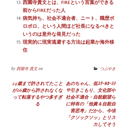
西園寺貴文とは、FIREという言葉ができる
前からFIREだった人
病気持ち、社会不適合者、ニート、職歴ボ
ロボロ、という人間ほど社長になるべきと
いうのは意外な発見だった
現実的に現実逃避する方法は起業か海外移
住
by
西園寺 貴文
on
つぶやき
投
24歳まで許されてたこと
あのちゃん、低ｽｸｰﾙｶｰｽﾄ
が26歳から許されなくな
や引きこもり、文化部や
稿
って転落するやつ多すぎ
社会不適合・自殺願望ら
ナ
る
に特有の「他責＆自殺自
害思考」だから、今頃
ビ
「クソックソッ」とリス
ゲ
カしてそう