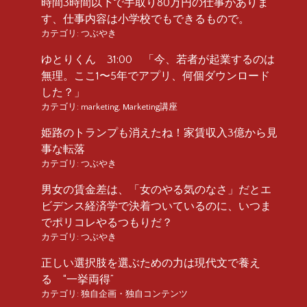
時間3時間以下で手取り80万円の仕事がありま
す、仕事内容は小学校でもできるもので。
カテゴリ:
つぶやき
ゆとりくん 31:00 「今、若者が起業するのは
無理。ここ1〜5年でアプリ、何個ダウンロード
した？」
カテゴリ:
marketing
,
Marketing講座
姫路のトランプも消えたね！家賃収入3億から見
事な転落
カテゴリ:
つぶやき
男女の賃金差は、「女のやる気のなさ」だとエ
ビデンス経済学で決着ついているのに、いつま
でポリコレやるつもりだ？
カテゴリ:
つぶやき
正しい選択肢を選ぶための力は現代文で養え
る “一挙両得”
カテゴリ:
独自企画・独自コンテンツ