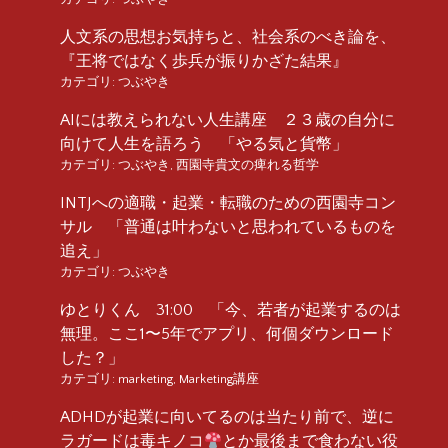
人文系の思想お気持ちと、社会系のべき論を、
『王将ではなく歩兵が振りかざた結果』
カテゴリ:
つぶやき
AIには教えられない人生講座 ２３歳の自分に
向けて人生を語ろう 「やる気と貨幣」
カテゴリ:
つぶやき
,
西園寺貴文の痺れる哲学
INTJへの適職・起業・転職のための西園寺コン
サル 「普通は叶わないと思われているものを
追え」
カテゴリ:
つぶやき
ゆとりくん 31:00 「今、若者が起業するのは
無理。ここ1〜5年でアプリ、何個ダウンロード
した？」
カテゴリ:
marketing
,
Marketing講座
ADHDが起業に向いてるのは当たり前で、逆に
ラガードは毒キノコ
とか最後まで食わない役