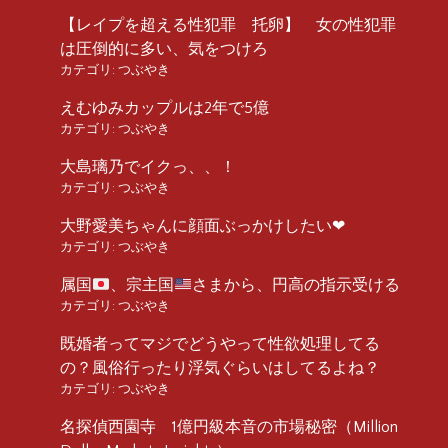
【レイプを超える性犯罪 托卵】 女の性犯罪
は圧倒的に多い、気をつけろ
カテゴリ:
つぶやき
えむゆみカップルは2年で5億
カテゴリ:
つぶやき
大島璃乃でイクっ、、！
カテゴリ:
つぶやき
大野愛美ちゃんに顔面ぶっかけしたい❤︎
カテゴリ:
つぶやき
属国
、宗主国
さまから、円高の指示受ける
カテゴリ:
つぶやき
既婚者ってマジでどうやって性欲処理してる
の？風俗行ったり浮気ぐらいはしてるよね？
カテゴリ:
つぶやき
名探偵西園寺 1億円級本音の市場秘密（Million