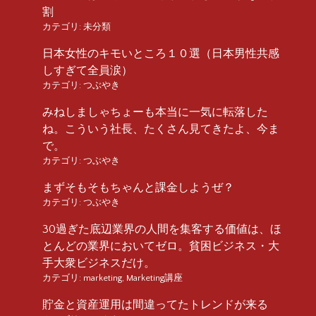
割
カテゴリ:
未分類
日本女性のキモいところ１０選（日本男性共感
しすぎて全員涙）
カテゴリ:
つぶやき
みねしましゃちょーも本当に一気に転落した
ね。こういう社長、たくさん見てきたよ、今ま
で。
カテゴリ:
つぶやき
まずそもそもちゃんと課金しようぜ？
カテゴリ:
つぶやき
30過ぎた底辺業界の人間を集客する価値は、ほ
とんどの業界においてゼロ。貧困ビジネス・大
手大衆ビジネスだけ。
カテゴリ:
marketing
,
Marketing講座
貯金と資産運用は間違ってたトレンドが来る