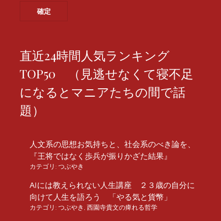
直近24時間人気ランキング
TOP50 （見逃せなくて寝不足
になるとマニアたちの間で話
題）
人文系の思想お気持ちと、社会系のべき論を、
『王将ではなく歩兵が振りかざた結果』
カテゴリ:
つぶやき
AIには教えられない人生講座 ２３歳の自分に
向けて人生を語ろう 「やる気と貨幣」
カテゴリ:
つぶやき
,
西園寺貴文の痺れる哲学