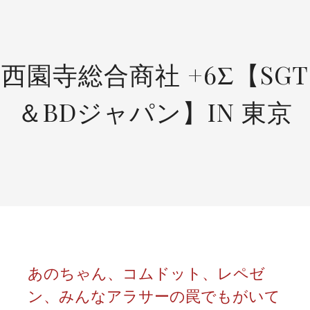
SKIP
TO
CONTENT
西園寺総合商社 +6Σ【SGT
＆BDジャパン】IN 東京
あのちゃん、コムドット、レペゼ
ン、みんなアラサーの罠でもがいて