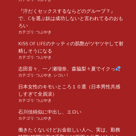
『汗だくセックスするならどのグループ？』
で、Cを選ぶ奴は成功しないと言われてるのおも
ろい
カテゴリ:
つぶやき
KISS OF LIFEのナッティの肌艶がツヤツヤして射
精しそうになる
カテゴリ:
つぶやき
志田音々、一ノ瀬瑠奈、森脇梨々夏でイクっ
カテゴリ:
つぶやき
,
シコい！
日本女性のキモいところ１０選（日本男性共感
しすぎて全員涙）
カテゴリ:
つぶやき
石川佳純似に中出し、エロい
カテゴリ:
つぶやき
働きたくないけどお金欲しい人へ。実は、勤務