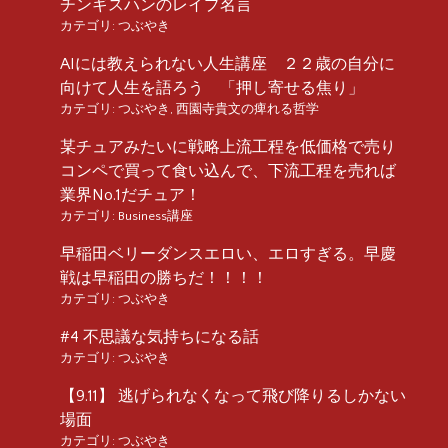
チンギスハンのレイプ名言
カテゴリ:
つぶやき
AIには教えられない人生講座 ２２歳の自分に
向けて人生を語ろう 「押し寄せる焦り」
カテゴリ:
つぶやき
,
西園寺貴文の痺れる哲学
某チュアみたいに戦略上流工程を低価格で売り
コンペで買って食い込んで、下流工程を売れば
業界No.1だチュア！
カテゴリ:
Business講座
早稲田ベリーダンスエロい、エロすぎる。早慶
戦は早稲田の勝ちだ！！！！
カテゴリ:
つぶやき
#4 不思議な気持ちになる話
カテゴリ:
つぶやき
【9.11】 逃げられなくなって飛び降りるしかない
場面
カテゴリ:
つぶやき