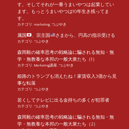
す。そしてそれが一番うまいやつは起業してい
ます。もっとうまいやつは10年生き残ってま
す。
カテゴリ:
marketing
,
つぶやき
属国
、宗主国
さまから、円高の指示受ける
カテゴリ:
つぶやき
森岡毅の確率思考の戦略論に騙される無知・無
学・無教養な本邦の一般大衆たち（1）
カテゴリ:
Marketing講座
,
つぶやき
姫路のトランプも消えたね！家賃収入3億から見
事な転落
カテゴリ:
つぶやき
若くしてテレビに出る金持ちの多くが犯罪者
カテゴリ:
つぶやき
森岡毅の確率思考の戦略論に騙される無知・無
学・無教養な本邦の一般大衆たち（2）