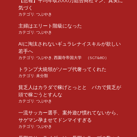
【悲報】平均年収2000万総合商社マン、真実に
気づく
カテゴリ:
つぶやき
主婦はエリート階級になった
カテゴリ:
つぶやき
AIに淘汰されないギュラレナイスキルが欲しい
若手へ
カテゴリ:
つぶやき
,
西園寺帝国大学 （SGT&BD）
トランプ大統領がソープ代奢ってくれた
カテゴリ:
未分類
貧乏人はカラダで稼げとっとと バカで貧乏が
頭で稼ごうとすんな
カテゴリ:
つぶやき
一流サッカー選手、案外遊び慣れてないから、
サゲマン孕ませてドンマイすぎる
カテゴリ:
つぶやき