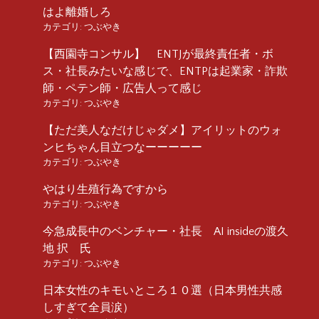
はよ離婚しろ
カテゴリ:
つぶやき
【西園寺コンサル】 ENTJが最終責任者・ボ
ス・社長みたいな感じで、ENTPは起業家・詐欺
師・ペテン師・広告人って感じ
カテゴリ:
つぶやき
【ただ美人なだけじゃダメ】アイリットのウォ
ンヒちゃん目立つなーーーーー
カテゴリ:
つぶやき
やはり生殖行為ですから
カテゴリ:
つぶやき
今急成長中のベンチャー・社長 AI insideの渡久
地 択 氏
カテゴリ:
つぶやき
日本女性のキモいところ１０選（日本男性共感
しすぎて全員涙）