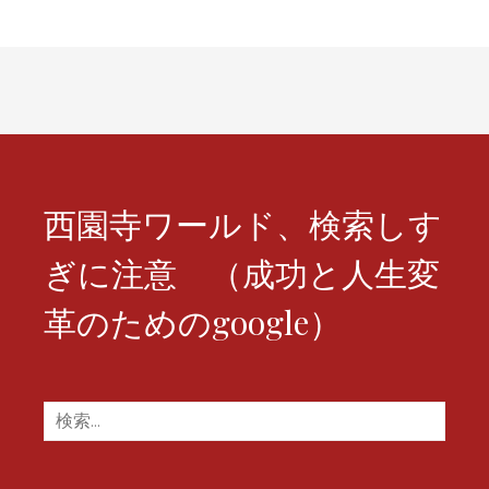
ゲ
ー
シ
ョ
ン
西園寺ワールド、検索しす
ぎに注意 （成功と人生変
革のためのgoogle）
検
索: