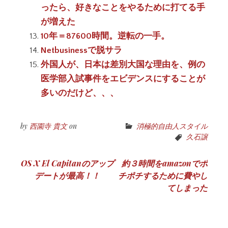
ったら、好きなことをやるために打てる手
が増えた
10年＝87600時間。逆転の一手。
Netbusinessで脱サラ
外国人が、日本は差別大国な理由を、例の
医学部入試事件をエビデンスにすることが
多いのだけど、、、
by
西園寺 貴文
on
消極的自由人スタイル
久石譲
投
OS X El Capitanのアップ
約３時間をamazonでポ
デートが最高！！
チポチするために費やし
稿
てしまった
ナ
ビ