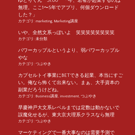
ゆとりくん 31:00 「今、若者が起業するのは
無理。ここ1〜5年でアプリ、何個ダウンロード
した？」
カテゴリ:
marketing
,
Marketing講座
いや、全然文系っぽいよ 笑笑笑笑笑笑笑笑
カテゴリ:
未分類
パワーカップルというより、弱パワーカップル
やな
カテゴリ:
つぶやき
カプセルトイ事業にBETできる起業、本当にすご
い。俺なら怖くて出来ない。まぁ、大手資本の
副業だろうけどね。
カテゴリ:
Business講座
,
investment
,
つぶやき
早慶神戸大文系レベルまでは定数は動かないで
誤魔化せるが、東大京大理系クラスなら無理
カテゴリ:
つぶやき
マーケティングで一番大事なのは需要予測で