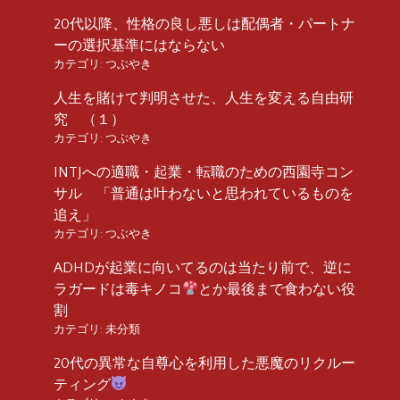
20代以降、性格の良し悪しは配偶者・パートナ
ーの選択基準にはならない
カテゴリ:
つぶやき
人生を賭けて判明させた、人生を変える自由研
究 （１）
カテゴリ:
つぶやき
INTJへの適職・起業・転職のための西園寺コン
サル 「普通は叶わないと思われているものを
追え」
カテゴリ:
つぶやき
ADHDが起業に向いてるのは当たり前で、逆に
ラガードは毒キノコ
とか最後まで食わない役
割
カテゴリ:
未分類
20代の異常な自尊心を利用した悪魔のリクルー
ティング