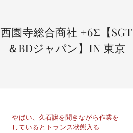
SKIP
TO
CONTENT
西園寺総合商社 +6Σ【SGT
＆BDジャパン】IN 東京
やばい、久石譲を聞きながら作業を
しているとトランス状態入る