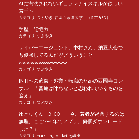
AIに淘汰されないギュラレナイスキルが欲しい
若手へ
カテゴリ:
つぶやき
,
西園寺帝国大学 （SGT&BD）
学歴＝記憶力
カテゴリ:
つぶやき
サイバーエージェント、中村さん、納豆大会で
も優勝してるんだがどういうこと
wwwwwwwwwwww
カテゴリ:
つぶやき
INTJへの適職・起業・転職のための西園寺コン
サル 「普通は叶わないと思われているものを
追え」
カテゴリ:
つぶやき
ゆとりくん 31:00 「今、若者が起業するのは
無理。ここ1〜5年でアプリ、何個ダウンロード
した？」
カテゴリ:
marketing
,
Marketing講座