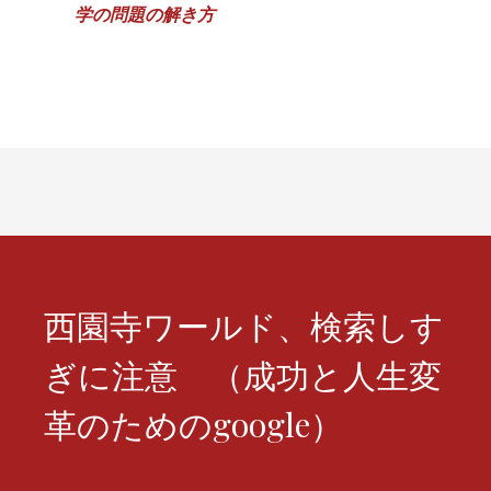
学の問題の解き方
稿
ナ
ビ
ゲ
ー
シ
ョ
ン
西園寺ワールド、検索しす
ぎに注意 （成功と人生変
革のためのgoogle）