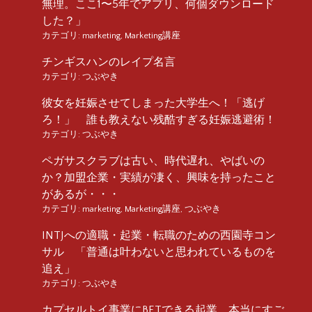
無理。ここ1〜5年でアプリ、何個ダウンロード
した？」
カテゴリ:
marketing
,
Marketing講座
チンギスハンのレイプ名言
カテゴリ:
つぶやき
彼女を妊娠させてしまった大学生へ！「逃げ
ろ！」 誰も教えない残酷すぎる妊娠逃避術！
カテゴリ:
つぶやき
ペガサスクラブは古い、時代遅れ、やばいの
か？加盟企業・実績が凄く、興味を持ったこと
があるが・・・
カテゴリ:
marketing
,
Marketing講座
,
つぶやき
INTJへの適職・起業・転職のための西園寺コン
サル 「普通は叶わないと思われているものを
追え」
カテゴリ:
つぶやき
カプセルトイ事業にBETできる起業、本当にすご