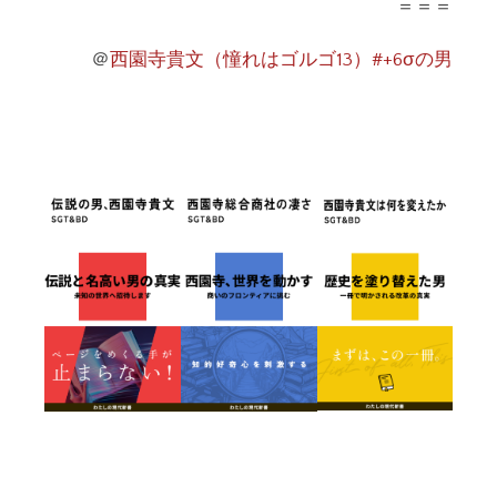
＝＝＝
＠
西園寺貴文（憧れはゴルゴ13）#+6σの男