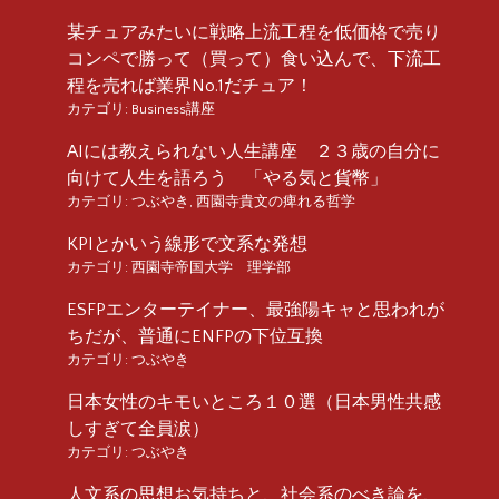
某チュアみたいに戦略上流工程を低価格で売り
コンペで勝って（買って）食い込んで、下流工
程を売れば業界No.1だチュア！
カテゴリ:
Business講座
AIには教えられない人生講座 ２３歳の自分に
向けて人生を語ろう 「やる気と貨幣」
カテゴリ:
つぶやき
,
西園寺貴文の痺れる哲学
KPIとかいう線形で文系な発想
カテゴリ:
西園寺帝国大学 理学部
ESFPエンターテイナー、最強陽キャと思われが
ちだが、普通にENFPの下位互換
カテゴリ:
つぶやき
日本女性のキモいところ１０選（日本男性共感
しすぎて全員涙）
カテゴリ:
つぶやき
人文系の思想お気持ちと、社会系のべき論を、