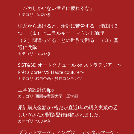
「バカしかいない世界に疲れるな」
カテゴリ:
つぶやき
理系から逃げると、余計に苦労する。理由は３
つ （１）ヒエラルキー・マウント論理
（２）間違ってることの世界で踊る （３）普
通に兵隊
カテゴリ:
つぶやき
SGT&BD オートクチュール on ストラテジア 〜
Prêt à porter VS Haute couture〜
カテゴリ:
独自企画・独自コンテンツ
工学的設計のtips
カテゴリ:
西園寺帝国大学 工学部
累計購入金額が7桁だが直近1年の購入実績の乏
しいIYさんが閲覧登録解除されました。
カテゴリ:
つぶやき
ブランドマーケティングは、 デジタルマーケテ