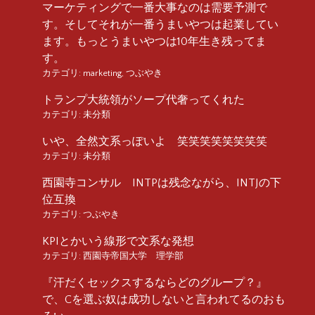
マーケティングで一番大事なのは需要予測で
す。そしてそれが一番うまいやつは起業してい
ます。もっとうまいやつは10年生き残ってま
す。
カテゴリ:
marketing
,
つぶやき
トランプ大統領がソープ代奢ってくれた
カテゴリ:
未分類
いや、全然文系っぽいよ 笑笑笑笑笑笑笑笑
カテゴリ:
未分類
西園寺コンサル INTPは残念ながら、INTJの下
位互換
カテゴリ:
つぶやき
KPIとかいう線形で文系な発想
カテゴリ:
西園寺帝国大学 理学部
『汗だくセックスするならどのグループ？』
で、Cを選ぶ奴は成功しないと言われてるのおも