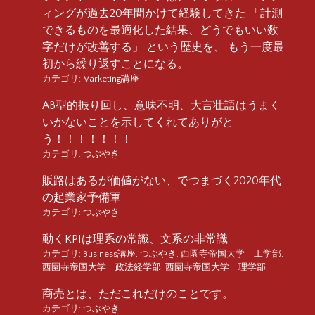
ィングが過去20年間かけて経験してきた 「計測
できるものを最適化した結果、どうでもいい数
字だけが改善する」 という歴史を、 もう一度最
初から繰り返すことになる。
カテゴリ:
Marketing講座
AB型的振り回し、意味不明、大言壮語はうまく
いかないことを示してくれてありがと
う！！！！！！！
カテゴリ:
つぶやき
販路はあるが価値がない、でつまづく2020年代
の起業家予備軍
カテゴリ:
つぶやき
動くKPIは理系の常識、文系の非常識
カテゴリ:
Business講座
,
つぶやき
,
西園寺帝国大学 工学部
,
西園寺帝国大学 政法経学部
,
西園寺帝国大学 理学部
商売とは、ただこれだけのことです。
カテゴリ:
つぶやき