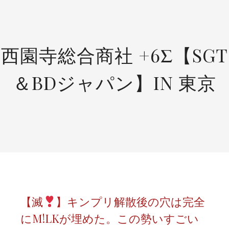
SKIP
TO
CONTENT
西園寺総合商社 +6Σ【SGT
＆BDジャパン】IN 東京
【滅
】キンプリ解散後の穴は完全
にM!LKが埋めた。この勢いすごい