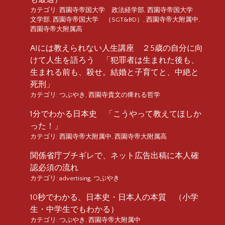
カテゴリ:
西園寺帝国大学 政法経学部
,
西園寺帝国大学
文学部
,
西園寺帝国大学 （SGT&BD）
,
西園寺帝大附属中
,
西園寺帝大附属高
AIには教えられない人生講座 ２5歳の自分に向
けて人生を語ろう 「犯罪者は生まれた後も、
生まれる前も、殺せ。結婚と子育てと、中絶と
死刑」
カテゴリ:
つぶやき
,
西園寺貴文の痺れる哲学
1分でわかる日本史 「こうやって教えてほしか
った！」
カテゴリ:
西園寺帝大附属中
,
西園寺帝大附属高
関係省庁ブチギレで、ネット広告出稿に本人確
認必須の流れ
カテゴリ:
advertising
,
つぶやき
10秒でわかる、日本史・日本人の本質 （小学
生・中学生でもわかる）
カテゴリ:
つぶやき
,
西園寺帝大附属中