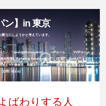
ン】in 東京
お断りにしようかと考えています。
まった
strategy&innovation
VIPルーム
VVIPルーム
自商標】Marketing Development™️、DCM™️、EntAd™️
目せよ！）救世主、西園寺について
西園寺総合商事とは？
お問い合わせ
よばわりする人