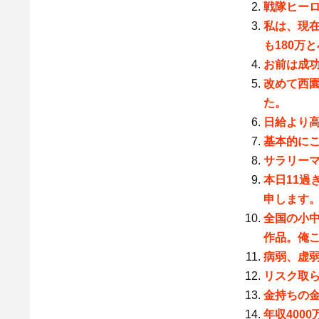
戦隊ヒー
私は、現在
も180万
お前は成
改めて西
た。
日給より
基本的に
サラリー
本日11過
申します
全国の小
作品。俺
病弱、虚
リスク取
金持ちの
年収4000