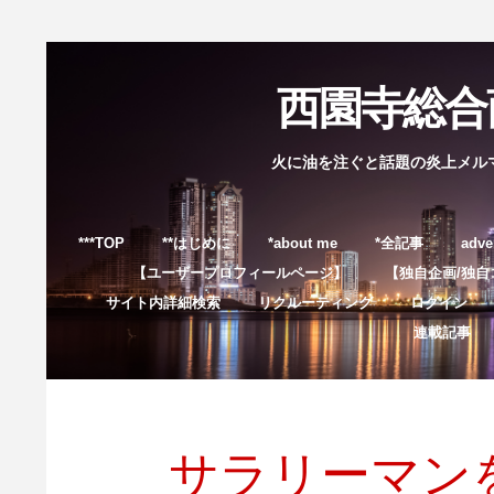
西園寺総合商
火に油を注ぐと話題の炎上メル
***TOP
**はじめに
*about me
*全記事
adve
【ユーザープロフィールページ】
【独自企画/独自
サイト内詳細検索
リクルーティング
ログイン
連載記事
サラリーマン