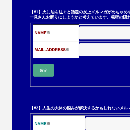
ー
【#1】火に油を注ぐと話題の炎上メルマガがめちゃめ
一見さんお断りにしようかと考えています。秘密の隠
シ
NAME
※
ョ
MAIL-ADDRESS
※
ン
【#2】人生の大体の悩みが解決するかもしれないメル
NAME
※