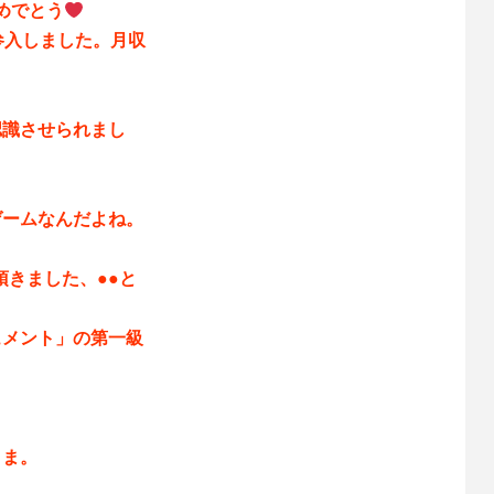
めでとう
も参入しました。月収
認識させられまし
ゲームなんだよね。
頂きました、●●と
ュメント」の第一級
まま。