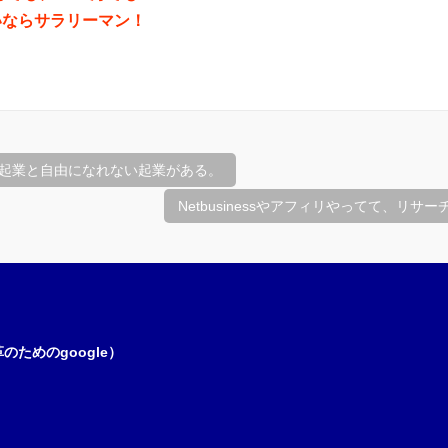
いならサラリーマン！
起業と自由になれない起業がある。
Netbusinessやアフィリやってて、リ
ためのgoogle）