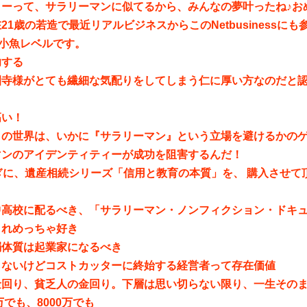
ローって、サラリーマンに似てるから、みんなの夢叶ったね♪お
21歳の若造で最近リアルビジネスからこのNetbusinessに
と小魚レベルです。
功する
園寺様がとても繊細な気配りをしてしまう仁に厚い方なのだと
高い！
この世界は、いかに『サラリーマン』という立場を避けるかの
マンのアイデンティティーが成功を阻害するんだ！
ぎに、遺産相続シリーズ「信用と教育の本質」を、 購入させて
。
中高校に配るべき、「サラリーマン・ノンフィクション・ドキ
これめっちゃ好き
弱体質は起業家になるべき
らないけどコストカッターに終始する経営者って存在価値
金回り、貧乏人の金回り。下層は思い切らない限り、一生その
万でも、8000万でも