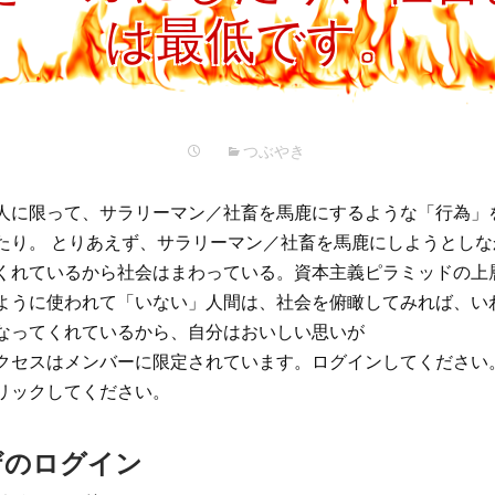
プ
は最低です。
つぶやき
人に限って、サラリーマン／社畜を馬鹿にするような「行為」
たり。 とりあえず、サラリーマン／社畜を馬鹿にしようとし
くれているから社会はまわっている。資本主義ピラミッドの上
ように使われて「いない」人間は、社会を俯瞰してみれば、い
なってくれているから、自分はおいしい思いが
クセスはメンバーに限定されています。ログインしてください
リックしてください。
ザのログイン