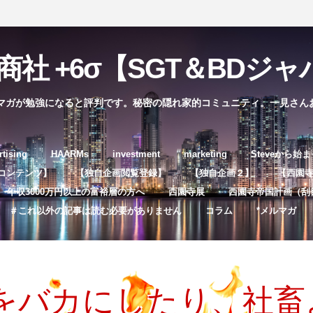
社 +6σ【SGT＆BDジャパ
マガが勉強になると評判です。秘密の隠れ家的コミュニティ。一見さん
コ
rtising
HAARMs
investment
marketing
Steveから始
ン
コンテンツ】
【独自企画閲覧登録】
【独自企画２】
【西園寺独
テ
年収3000万円以上の富裕層の方へ
西園寺展
西園寺帝国計画（刮
ン
＃これ以外の記事は読む必要がありません
コラム
*メルマガ
ツ
へ
ス
キ
をバカにしたり、社畜
ッ