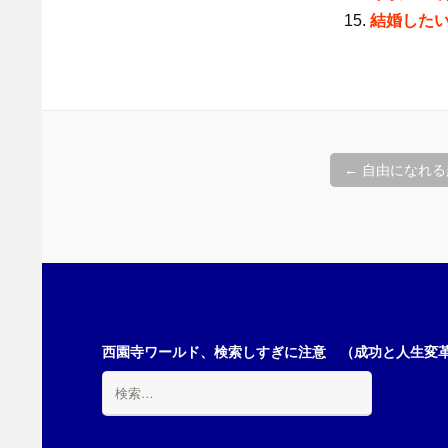
結婚した
投
←
自由になれる
稿
ナ
ビ
西園寺ワールド、検索しすぎに注意 （成功と人生変革の
検
索:
ゲ