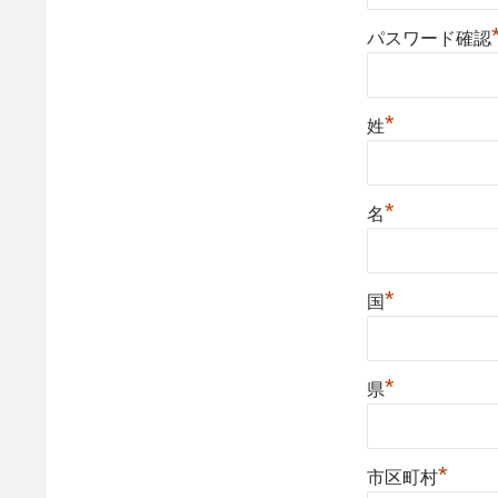
パスワード確認
*
姓
*
名
*
国
*
県
*
市区町村