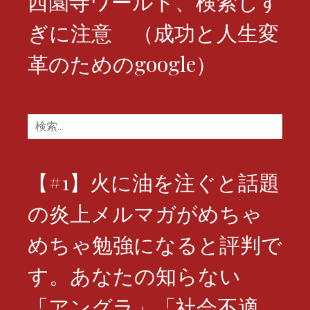
西園寺ワールド、検索しす
ぎに注意 （成功と人生変
革のためのgoogle）
検
索:
【#1】火に油を注ぐと話題
の炎上メルマガがめちゃ
めちゃ勉強になると評判で
す。あなたの知らない
「アングラ」「社会不適