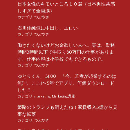
日本女性のキモいところ１０選（日本男性共感
しすぎて全員涙）
カテゴリ:
つぶやき
石川佳純似に中出し、エロい
カテゴリ:
つぶやき
働きたくないけどお金欲しい人へ。実は、勤務
時間3時間以下で手取り80万円の仕事がありま
す、仕事内容は小学校でもできるもので。
カテゴリ:
つぶやき
ゆとりくん 31:00 「今、若者が起業するのは
無理。ここ1〜5年でアプリ、何個ダウンロード
した？」
カテゴリ:
marketing
,
Marketing講座
姫路のトランプも消えたね！家賃収入3億から見
事な転落
カテゴリ:
つぶやき