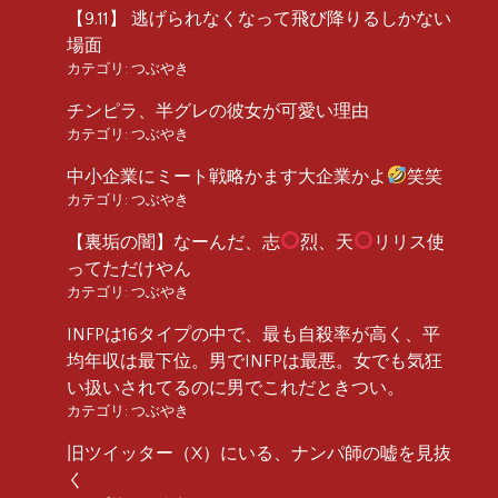
【9.11】 逃げられなくなって飛び降りるしかない
場面
カテゴリ:
つぶやき
チンピラ、半グレの彼女が可愛い理由
カテゴリ:
つぶやき
中小企業にミート戦略かます大企業かよ
笑笑
カテゴリ:
つぶやき
【裏垢の闇】なーんだ、志
烈、天
リリス使
ってただけやん
カテゴリ:
つぶやき
INFPは16タイプの中で、最も自殺率が高く、平
均年収は最下位。男でINFPは最悪。女でも気狂
い扱いされてるのに男でこれだときつい。
カテゴリ:
つぶやき
旧ツイッター（X）にいる、ナンパ師の嘘を見抜
く