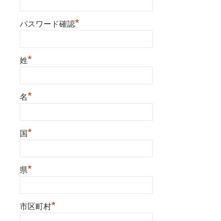
*
パスワード確認
*
姓
*
名
*
国
*
県
*
市区町村