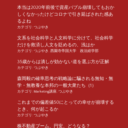
本当は2020年前後で資産バブル崩壊してもおか
しくなかったけどコロナで引き延ばされた感あ
るよね
カテゴリ:
つぶやき
文系を社会科学と人文科学に分けて、社会科学
だけを救済し人文を貶めるの、浅はか
カテゴリ:
つぶやき
,
西園寺帝国大学 政法経学部
35歳からは潰しが効かない道を選ぶ方が正解
カテゴリ:
つぶやき
森岡毅の確率思考の戦略論に騙される無知・無
学・無教養な本邦の一般大衆たち（1）
カテゴリ:
Marketing講座
,
つぶやき
これまでの偏差値50にとっての幸せが崩壊する
とき、何が起こるか
カテゴリ:
つぶやき
株不動産ブーム、円安、どうなる？