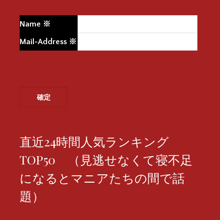
Name
※
Mail-Address
※
直近24時間人気ランキング
TOP50 （見逃せなくて寝不足
になるとマニアたちの間で話
題）