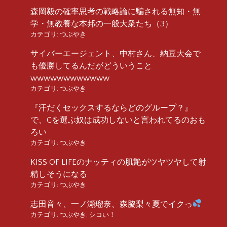
森岡毅の確率思考の戦略論に騙される無知・無
学・無教養な本邦の一般大衆たち（3）
カテゴリ:
つぶやき
サイバーエージェント、中村さん、納豆大会で
も優勝してるんだがどういうこと
wwwwwwwwwwww
カテゴリ:
つぶやき
『汗だくセックスするならどのグループ？』
で、Cを選ぶ奴は成功しないと言われてるのおも
ろい
カテゴリ:
つぶやき
KISS OF LIFEのナッティの肌艶がツヤツヤして射
精しそうになる
カテゴリ:
つぶやき
志田音々、一ノ瀬瑠奈、森脇梨々夏でイクっ
カテゴリ:
つぶやき
,
シコい！