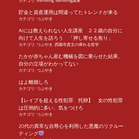
カテゴリ:
marketing
,
Marketing講座
貯金と資産運用は間違ってたトレンドが来る
カテゴリ:
つぶやき
AIには教えられない人生講座 ２２歳の自分に
向けて人生を語ろう 「押し寄せる焦り」
カテゴリ:
つぶやき
,
西園寺貴文の痺れる哲学
たかが赤ちゃん産む機械を図に乗らせた結果、
自分の立場がわかってない
カテゴリ:
つぶやき
はよ離婚しろ
カテゴリ:
つぶやき
【レイプを超える性犯罪 托卵】 女の性犯罪
は圧倒的に多い、気をつけろ
カテゴリ:
つぶやき
20代の異常な自尊心を利用した悪魔のリクルー
ティング