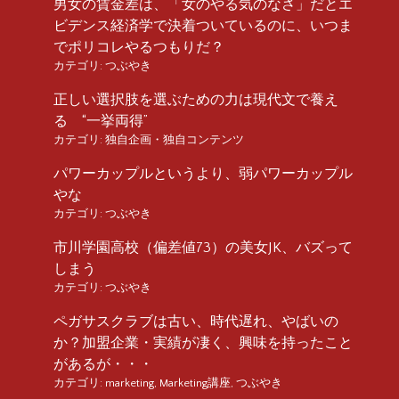
男女の賃金差は、「女のやる気のなさ」だとエ
ビデンス経済学で決着ついているのに、いつま
でポリコレやるつもりだ？
カテゴリ:
つぶやき
正しい選択肢を選ぶための力は現代文で養え
る “一挙両得”
カテゴリ:
独自企画・独自コンテンツ
パワーカップルというより、弱パワーカップル
やな
カテゴリ:
つぶやき
市川学園高校（偏差値73）の美女JK、バズって
しまう
カテゴリ:
つぶやき
ペガサスクラブは古い、時代遅れ、やばいの
か？加盟企業・実績が凄く、興味を持ったこと
があるが・・・
カテゴリ:
marketing
,
Marketing講座
,
つぶやき