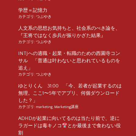
学歴＝記憶力
カテゴリ:
つぶやき
人文系の思想お気持ちと、社会系のべき論を、
『王将ではなく歩兵が振りかざた結果』
カテゴリ:
つぶやき
INTJへの適職・起業・転職のための西園寺コン
サル 「普通は叶わないと思われているものを
追え」
カテゴリ:
つぶやき
ゆとりくん 31:00 「今、若者が起業するのは
無理。ここ1〜5年でアプリ、何個ダウンロード
した？」
カテゴリ:
marketing
,
Marketing講座
ADHDが起業に向いてるのは当たり前で、逆に
ラガードは毒キノコ
とか最後まで食わない役
割