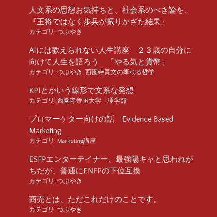
人文系の思想お気持ちと、社会系のべき論を、
『王将ではなく歩兵が振りかざた結果』
カテゴリ:
つぶやき
AIには教えられない人生講座 ２３歳の自分に
向けて人生を語ろう 「やる気と貨幣」
カテゴリ:
つぶやき
,
西園寺貴文の痺れる哲学
KPIとかいう線形で文系な発想
カテゴリ:
西園寺帝国大学 理学部
プロマーケター向けの話 Evidence Based
Marketing
カテゴリ:
Marketing講座
ESFPエンターテイナー、最強陽キャと思われが
ちだが、普通にENFPの下位互換
カテゴリ:
つぶやき
商売とは、ただこれだけのことです。
カテゴリ:
つぶやき