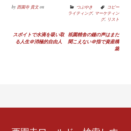
by
西園寺 貴文
on
つぶやき
コピー
ライティング
,
マーケティン
グ
,
リスト
投
スポイトで水滴を吸い取
祇園精舎の鐘の声はまだ
る人生＠消極的自由人
聞こえない＠指で資産構
稿
築
ナ
ビ
ゲ
ー
シ
ョ
ン