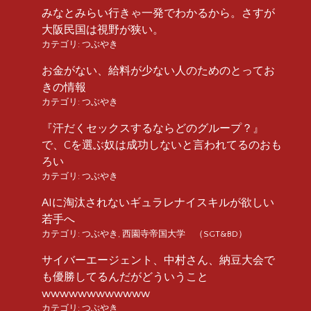
みなとみらい行きゃ一発でわかるから。さすが
大阪民国は視野が狭い。
カテゴリ:
つぶやき
お金がない、給料が少ない人のためのとってお
きの情報
カテゴリ:
つぶやき
『汗だくセックスするならどのグループ？』
で、Cを選ぶ奴は成功しないと言われてるのおも
ろい
カテゴリ:
つぶやき
AIに淘汰されないギュラレナイスキルが欲しい
若手へ
カテゴリ:
つぶやき
,
西園寺帝国大学 （SGT&BD）
サイバーエージェント、中村さん、納豆大会で
も優勝してるんだがどういうこと
wwwwwwwwwwww
カテゴリ:
つぶやき