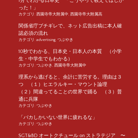
1分でわかる日本史 「こうやって教えてほしか
った！」
カテゴリ:
西園寺帝大附属中
,
西園寺帝大附属高
関係省庁ブチギレで、ネット広告出稿に本人確
認必須の流れ
カテゴリ:
advertising
,
つぶやき
10秒でわかる、日本史・日本人の本質 （小学
生・中学生でもわかる）
カテゴリ:
つぶやき
,
西園寺帝大附属中
理系から逃げると、余計に苦労する。理由は３
つ （１）ヒエラルキー・マウント論理
（２）間違ってることの世界で踊る （３）普
通に兵隊
カテゴリ:
つぶやき
「バカしかいない世界に疲れるな」
カテゴリ:
つぶやき
SGT&BD オートクチュール on ストラテジア 〜