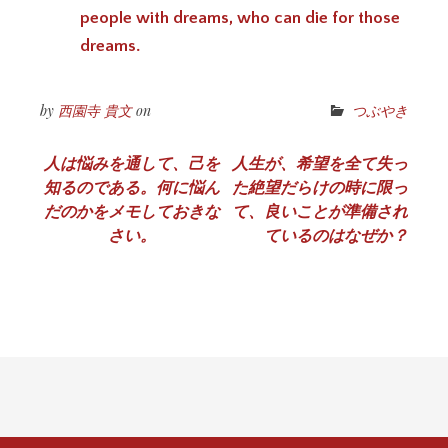
people with dreams, who can die for those
dreams.
by
西園寺 貴文
on
つぶやき
投
人は悩みを通して、己を
人生が、希望を全て失っ
知るのである。何に悩ん
た絶望だらけの時に限っ
稿
だのかをメモしておきな
て、良いことが準備され
ナ
さい。
ているのはなぜか？
ビ
ゲ
ー
シ
ョ