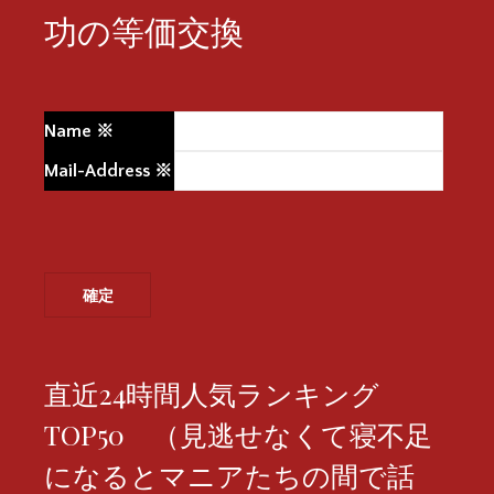
功の等価交換
Name
※
Mail-Address
※
直近24時間人気ランキング
TOP50 （見逃せなくて寝不足
になるとマニアたちの間で話