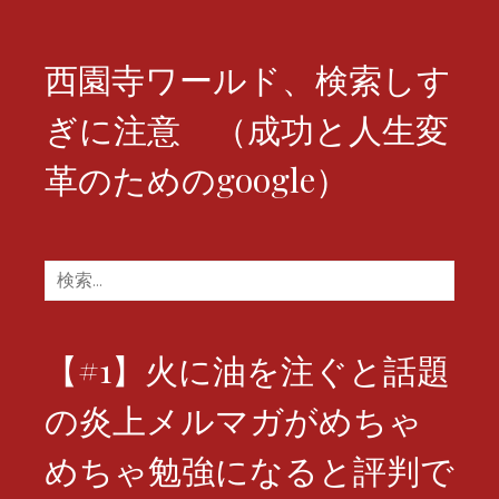
ン
西園寺ワールド、検索しす
ぎに注意 （成功と人生変
革のためのgoogle）
検
索:
【#1】火に油を注ぐと話題
の炎上メルマガがめちゃ
めちゃ勉強になると評判で