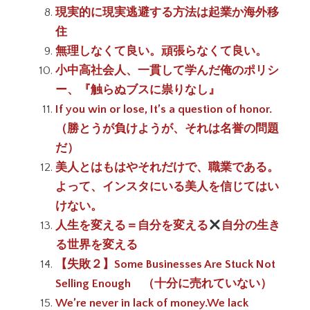
現実的に現実逃避する方法は起業か海外移
住
無理しなくて良い。頑張らなくて良い。
小中高社会人、一貫して学んだ俺のポリシ
ー、『触らぬブスに祟りなし』
If you win or lose, It’s a question of honor.
（勝とうが負けようが、それは名誉の問題
だ）
美人とはもはやそれだけで、職業である。
よって、インスタにいる美人を信じてはい
けない。
人生を変える＝自分を変える
自分の生き
る世界を変える
【失敗２】Some Businesses Are Stuck Not
Selling Enough （十分に売れていない）
We’re never in lack of money.We lack