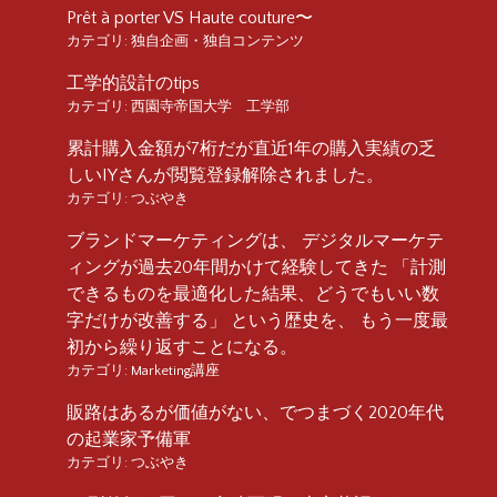
Prêt à porter VS Haute couture〜
カテゴリ:
独自企画・独自コンテンツ
工学的設計のtips
カテゴリ:
西園寺帝国大学 工学部
累計購入金額が7桁だが直近1年の購入実績の乏
しいIYさんが閲覧登録解除されました。
カテゴリ:
つぶやき
ブランドマーケティングは、 デジタルマーケテ
ィングが過去20年間かけて経験してきた 「計測
できるものを最適化した結果、どうでもいい数
字だけが改善する」 という歴史を、 もう一度最
初から繰り返すことになる。
カテゴリ:
Marketing講座
販路はあるが価値がない、でつまづく2020年代
の起業家予備軍
カテゴリ:
つぶやき