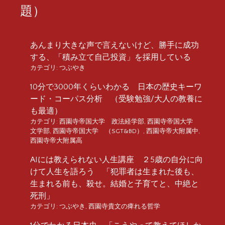
題）
あんまり大きな声で言えないけど、勝手に成功
する、「積み立て自己投資」を採用している
カテゴリ:
つぶやき
10分で3000年くらいわかる 日本の歴史キーワ
ード・コーパス分析 （受験勉強/大人の教養に
も最適）
カテゴリ:
西園寺帝国大学 政法経学部
,
西園寺帝国大学
文学部
,
西園寺帝国大学 （SGT&BD）
,
西園寺帝大附属中
,
西園寺帝大附属高
AIには教えられない人生講座 ２5歳の自分に向
けて人生を語ろう 「犯罪者は生まれた後も、
生まれる前も、殺せ。結婚と子育てと、中絶と
死刑」
カテゴリ:
つぶやき
,
西園寺貴文の痺れる哲学