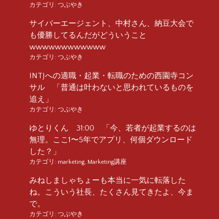
カテゴリ:
つぶやき
サイバーエージェント、中村さん、納豆大会で
も優勝してるんだがどういうこと
wwwwwwwwwwww
カテゴリ:
つぶやき
INTJへの適職・起業・転職のための西園寺コン
サル 「普通は叶わないと思われているものを
追え」
カテゴリ:
つぶやき
ゆとりくん 31:00 「今、若者が起業するのは
無理。ここ1〜5年でアプリ、何個ダウンロード
した？」
カテゴリ:
marketing
,
Marketing講座
みねしましゃちょーも本当に一気に転落した
ね。こういう社長、たくさん見てきたよ、今ま
で。
カテゴリ:
つぶやき