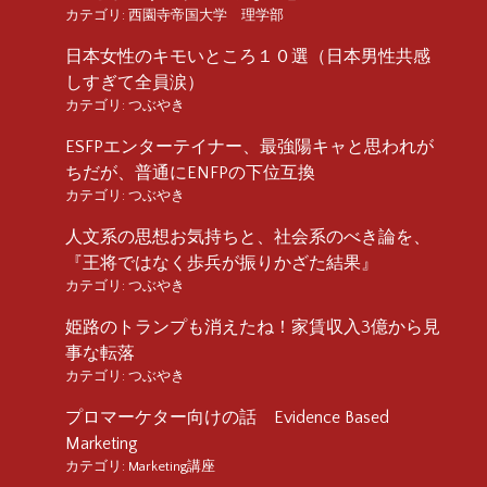
カテゴリ:
西園寺帝国大学 理学部
日本女性のキモいところ１０選（日本男性共感
しすぎて全員涙）
カテゴリ:
つぶやき
ESFPエンターテイナー、最強陽キャと思われが
ちだが、普通にENFPの下位互換
カテゴリ:
つぶやき
人文系の思想お気持ちと、社会系のべき論を、
『王将ではなく歩兵が振りかざた結果』
カテゴリ:
つぶやき
姫路のトランプも消えたね！家賃収入3億から見
事な転落
カテゴリ:
つぶやき
プロマーケター向けの話 Evidence Based
Marketing
カテゴリ:
Marketing講座