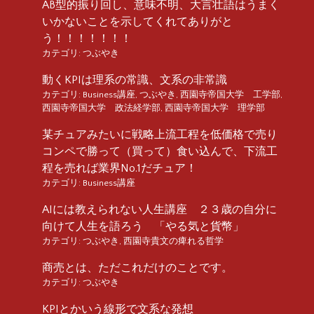
AB型的振り回し、意味不明、大言壮語はうまく
いかないことを示してくれてありがと
う！！！！！！！
カテゴリ:
つぶやき
動くKPIは理系の常識、文系の非常識
カテゴリ:
Business講座
,
つぶやき
,
西園寺帝国大学 工学部
,
西園寺帝国大学 政法経学部
,
西園寺帝国大学 理学部
某チュアみたいに戦略上流工程を低価格で売り
コンペで勝って（買って）食い込んで、下流工
程を売れば業界No.1だチュア！
カテゴリ:
Business講座
AIには教えられない人生講座 ２３歳の自分に
向けて人生を語ろう 「やる気と貨幣」
カテゴリ:
つぶやき
,
西園寺貴文の痺れる哲学
商売とは、ただこれだけのことです。
カテゴリ:
つぶやき
KPIとかいう線形で文系な発想