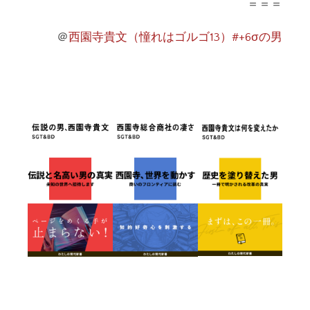
＝＝＝
＠
西園寺貴文（憧れはゴルゴ13）#+6σの男