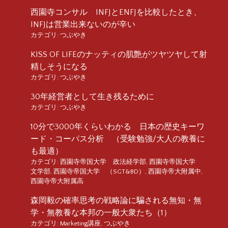
西園寺コンサル INFJとENFJを比較したとき、
INFJは営業出来ないのが辛い
カテゴリ:
つぶやき
KISS OF LIFEのナッティの肌艶がツヤツヤして射
精しそうになる
カテゴリ:
つぶやき
30年経営者として生き残るために
カテゴリ:
つぶやき
10分で3000年くらいわかる 日本の歴史キーワ
ード・コーパス分析 （受験勉強/大人の教養に
も最適）
カテゴリ:
西園寺帝国大学 政法経学部
,
西園寺帝国大学
文学部
,
西園寺帝国大学 （SGT&BD）
,
西園寺帝大附属中
,
西園寺帝大附属高
森岡毅の確率思考の戦略論に騙される無知・無
学・無教養な本邦の一般大衆たち（1）
カテゴリ:
Marketing講座
,
つぶやき