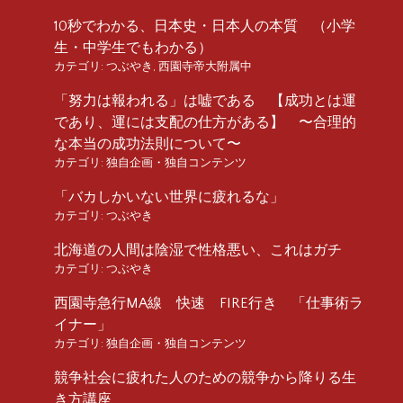
10秒でわかる、日本史・日本人の本質 （小学
生・中学生でもわかる）
カテゴリ:
つぶやき
,
西園寺帝大附属中
「努力は報われる」は嘘である 【成功とは運
であり、運には支配の仕方がある】 〜合理的
な本当の成功法則について〜
カテゴリ:
独自企画・独自コンテンツ
「バカしかいない世界に疲れるな」
カテゴリ:
つぶやき
北海道の人間は陰湿で性格悪い、これはガチ
カテゴリ:
つぶやき
西園寺急行MA線 快速 FIRE行き 「仕事術ラ
イナー」
カテゴリ:
独自企画・独自コンテンツ
競争社会に疲れた人のための競争から降りる生
き方講座