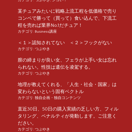
某チュアみたいに戦略上流工程を低価格で売り
コンペで勝って（買って）食い込んで、下流工
程を売れば業界No.1だチュア！
カテゴリ:
Business講座
＜１＞認知されてない ＜２＞フックがない
カテゴリ:
つぶやき
膣の締まりが良い女、フェラが上手い女は忘れ
られない。性技は遺伝を凌駕する。
カテゴリ:
つぶやき
地理が教えてくれる、「人生・社会・国家」は
変わらないという固有ベクトル
カテゴリ:
独自企画・独自コンテンツ
直近30日、50日の購入実績の乏しい方、フィル
タリング、ペナルティが発動します。ご注意く
ださい。
カテゴリ:
つぶやき