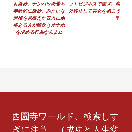
も微妙、ナンパや恋愛も
ットビジネスで稼ぎ、海
稿
年齢的に微妙、みたいな
外移住して美女を抱こう
ナ
老後を見据えた収入に余
裕ある人が飯炊きオナホ
ビ
を求める行為なんよね
ゲ
ー
シ
ョ
ン
西園寺ワールド、検索しす
ぎに注意 （成功と人生変