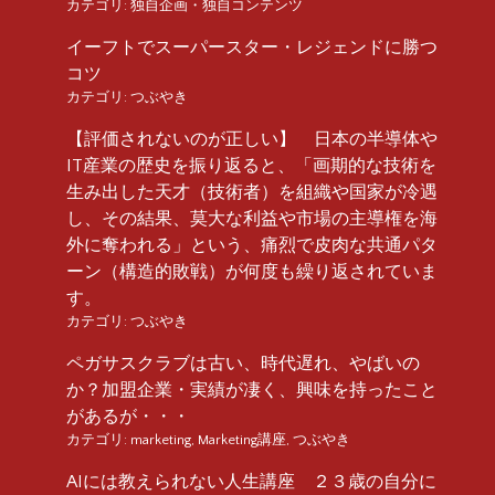
カテゴリ:
独自企画・独自コンテンツ
イーフトでスーパースター・レジェンドに勝つ
コツ
カテゴリ:
つぶやき
【評価されないのが正しい】 日本の半導体や
IT産業の歴史を振り返ると、「画期的な技術を
生み出した天才（技術者）を組織や国家が冷遇
し、その結果、莫大な利益や市場の主導権を海
外に奪われる」という、痛烈で皮肉な共通パタ
ーン（構造的敗戦）が何度も繰り返されていま
す。
カテゴリ:
つぶやき
ペガサスクラブは古い、時代遅れ、やばいの
か？加盟企業・実績が凄く、興味を持ったこと
があるが・・・
カテゴリ:
marketing
,
Marketing講座
,
つぶやき
AIには教えられない人生講座 ２３歳の自分に