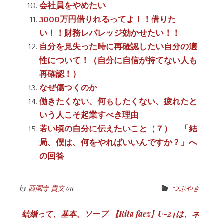
会社員をやめたい
3000万円借りれるってよ！！借りた
い！！財務レバレッジ効かせたい！！
自分を見失った時に再確認したい自分の適
性について！（自分に自信が持てない人も
再確認！）
なぜ傷つくのか
働きたくない、何もしたくない、疲れたと
いう人こそ起業すべき理由
若い頃の自分に伝えたいこと（７） 「結
局、僕は、何をやればいいんですか？」へ
の回答
by
西園寺 貴文
on
つぶやき
投
結婚って、基本、ソープ
【Rita faez】U-24は、ネ