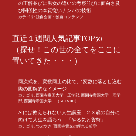
の正解並びに男女の違いの考察並びに面白さ及
び関係性の本質従いナンパの技術
カテゴリ:
独自企画・独自コンテンツ
直近１週間人気記事TOP50
（探せ！この世の全てをここに
置いてきた・・・）
同次式を、変数同士の比で、1変数に落とし込む
際の図解的なイメージ
カテゴリ:
西園寺帝国大学 工学部
,
西園寺帝国大学 理学
部
,
西園寺帝国大学 （SGT&BD）
AIには教えられない人生講座 ２３歳の自分に
向けて人生を語ろう 「やる気と貨幣」
カテゴリ:
つぶやき
,
西園寺貴文の痺れる哲学