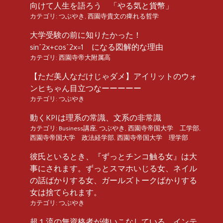
向けて人生を語ろう 「やる気と貨幣」
カテゴリ:
つぶやき
,
西園寺貴文の痺れる哲学
大学受験の前に知りたかった！
sin^2x+cos^2x=1 になる図解的な理由
カテゴリ:
西園寺帝大附属高
【ただ美人なだけじゃダメ】アイリットのウォ
ンヒちゃん目立つなーーーーー
カテゴリ:
つぶやき
動くKPIは理系の常識、文系の非常識
カテゴリ:
Business講座
,
つぶやき
,
西園寺帝国大学 工学部
,
西園寺帝国大学 政法経学部
,
西園寺帝国大学 理学部
彼氏といるとき、『ずっとチンコ触る女』は大
事にされます。ずっとスマホいじる女、ネイル
の話ばかりする女、ガールズトークばかりする
女は捨てられます。
カテゴリ:
つぶやき
超１流の無資格者が使いこなしている、インテ