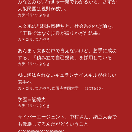
みなとみらい行きゃ一発でわかるから。さすが
大阪民国は視野が狭い。
カテゴリ:
つぶやき
人文系の思想お気持ちと、社会系のべき論を、
『王将ではなく歩兵が振りかざた結果』
カテゴリ:
つぶやき
あんまり大きな声で言えないけど、勝手に成功
する、「積み立て自己投資」を採用している
カテゴリ:
つぶやき
AIに淘汰されないギュラレナイスキルが欲しい
若手へ
カテゴリ:
つぶやき
,
西園寺帝国大学 （SGT&BD）
学歴＝記憶力
カテゴリ:
つぶやき
サイバーエージェント、中村さん、納豆大会で
も優勝してるんだがどういうこと
wwwwwwwwwwww