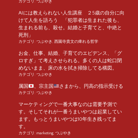
カテゴリ:
つぶやき
AIには教えられない人生講座 ２5歳の自分に向
けて人生を語ろう 「犯罪者は生まれた後も、
生まれる前も、殺せ。結婚と子育てと、中絶と
死刑」
カテゴリ:
つぶやき
,
西園寺貴文の痺れる哲学
お金、仕事、結婚、子育てのエビデンス、「グ
ロすぎ」て考えさせられる。多くの人は蛇口閉
めないまま、床の水を拭き掃除してる構図。
カテゴリ:
つぶやき
属国
、宗主国
さまから、円高の指示受ける
カテゴリ:
つぶやき
マーケティングで一番大事なのは需要予測で
す。そしてそれが一番うまいやつは起業してい
ます。もっとうまいやつは10年生き残ってま
す。
カテゴリ:
marketing
,
つぶやき