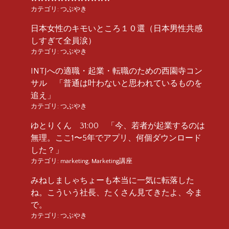
カテゴリ:
つぶやき
日本女性のキモいところ１０選（日本男性共感
しすぎて全員涙）
カテゴリ:
つぶやき
INTJへの適職・起業・転職のための西園寺コン
サル 「普通は叶わないと思われているものを
追え」
カテゴリ:
つぶやき
ゆとりくん 31:00 「今、若者が起業するのは
無理。ここ1〜5年でアプリ、何個ダウンロード
した？」
カテゴリ:
marketing
,
Marketing講座
みねしましゃちょーも本当に一気に転落した
ね。こういう社長、たくさん見てきたよ、今ま
で。
カテゴリ:
つぶやき