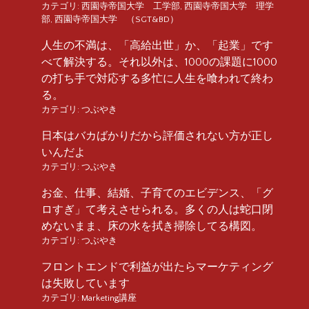
カテゴリ:
西園寺帝国大学 工学部
,
西園寺帝国大学 理学
部
,
西園寺帝国大学 （SGT&BD）
人生の不満は、「高給出世」か、「起業」です
べて解決する。それ以外は、1000の課題に1000
の打ち手で対応する多忙に人生を喰われて終わ
る。
カテゴリ:
つぶやき
日本はバカばかりだから評価されない方が正し
いんだよ
カテゴリ:
つぶやき
お金、仕事、結婚、子育てのエビデンス、「グ
ロすぎ」て考えさせられる。多くの人は蛇口閉
めないまま、床の水を拭き掃除してる構図。
カテゴリ:
つぶやき
フロントエンドで利益が出たらマーケティング
は失敗しています
カテゴリ:
Marketing講座