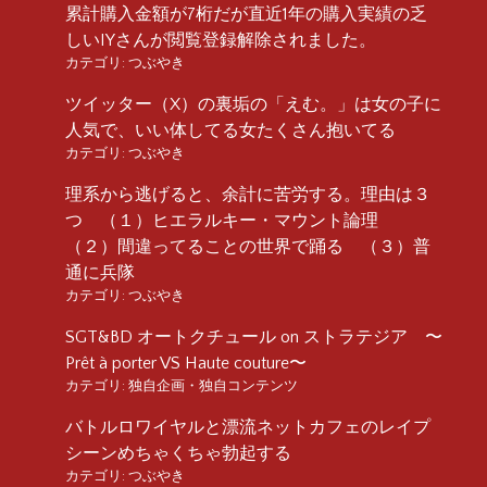
累計購入金額が7桁だが直近1年の購入実績の乏
しいIYさんが閲覧登録解除されました。
カテゴリ:
つぶやき
ツイッター（X）の裏垢の「えむ。」は女の子に
人気で、いい体してる女たくさん抱いてる
カテゴリ:
つぶやき
理系から逃げると、余計に苦労する。理由は３
つ （１）ヒエラルキー・マウント論理
（２）間違ってることの世界で踊る （３）普
通に兵隊
カテゴリ:
つぶやき
SGT&BD オートクチュール on ストラテジア 〜
Prêt à porter VS Haute couture〜
カテゴリ:
独自企画・独自コンテンツ
バトルロワイヤルと漂流ネットカフェのレイプ
シーンめちゃくちゃ勃起する
カテゴリ:
つぶやき