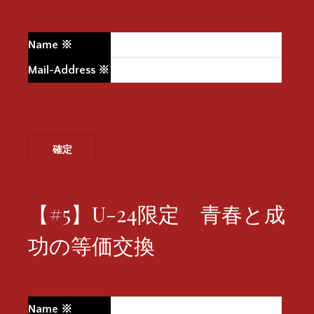
Name
※
Mail-Address
※
【#5】U-24限定 青春と成
功の等価交換
Name
※