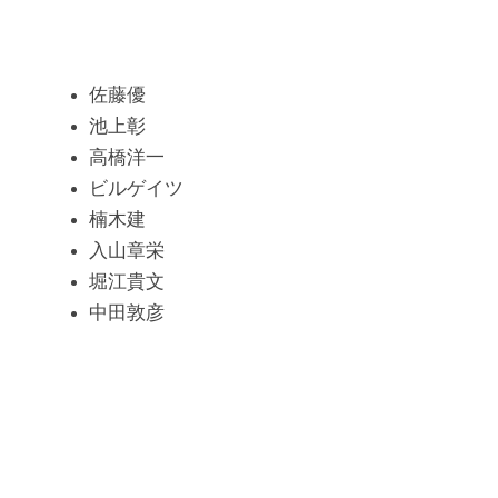
佐藤優
池上彰
高橋洋一
ビルゲイツ
楠木建
入山章栄
堀江貴文
中田敦彦