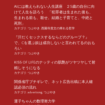
AIには教えられない人生講座 ２5歳の自分に向
けて人生を語ろう 「犯罪者は生まれた後も、
生まれる前も、殺せ。結婚と子育てと、中絶と
死刑」
カテゴリ:
つぶやき
,
西園寺貴文の痺れる哲学
『汗だくセックスするならどのグループ？』
で、Cを選ぶ奴は成功しないと言われてるのおも
ろい
カテゴリ:
つぶやき
KISS OF LIFEのナッティの肌艶がツヤツヤして射
精しそうになる
カテゴリ:
つぶやき
関係省庁ブチギレで、ネット広告出稿に本人確
認必須の流れ
カテゴリ:
advertising
,
つぶやき
運子ちゃんの数理努力学