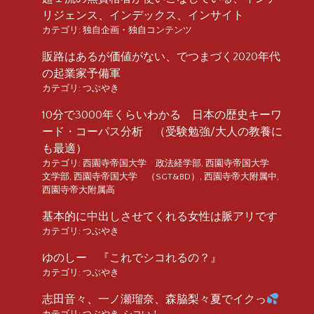
リジェンス、インデックス、インサイト
カテゴリ:
独自企画・独自コンテンツ
販路はあるが価値がない、でつまづく2020年代
の起業家予備軍
カテゴリ:
つぶやき
10分で3000年くらいわかる 日本の歴史キーワ
ード・コーパス分析 （受験勉強/大人の教養に
も最適）
カテゴリ:
西園寺帝国大学 政法経学部
,
西園寺帝国大学
文学部
,
西園寺帝国大学 （SGT&BD）
,
西園寺帝大附属中
,
西園寺帝大附属高
基本的に中出しさせてくれる女性は脈アリです
カテゴリ:
つぶやき
ゆのしー 『これでシコれるの？』
カテゴリ:
つぶやき
志田音々、一ノ瀬瑠奈、森脇梨々夏でイクっ
カテゴリ:
つぶやき
,
シコい！